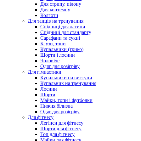
Для стрипу, пілону
Для контемпу
Колготи
Для танців на тренування
Спідниці для латини
Спідниці для стандарту
Сарафани та сукні
Блузи, топи
Купальники (трико)
Шорти і лосини
Чоловіче
Одяг для розігріву
Для гімнастики
Купальники на виступи
Купальник на тренування
Лосини
Шорти
Майки, топи і футболки
Нижня білизна
Одяг для розігріву
Для фітнесу
Легінси для фітнесу
Шорти для фітнесу
Топ для фітнесу
Майки для фітнесу