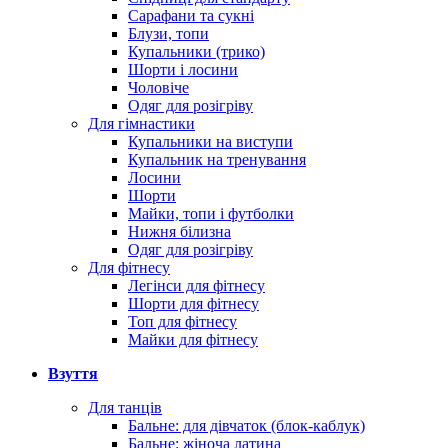
Сарафани та сукні
Блузи, топи
Купальники (трико)
Шорти і лосини
Чоловіче
Одяг для розігріву
Для гімнастики
Купальники на виступи
Купальник на тренування
Лосини
Шорти
Майки, топи і футболки
Нижня білизна
Одяг для розігріву
Для фітнесу
Легінси для фітнесу
Шорти для фітнесу
Топ для фітнесу
Майки для фітнесу
Взуття
Для танців
Бальне: для дівчаток (блок-каблук)
Бальне: жіноча латина