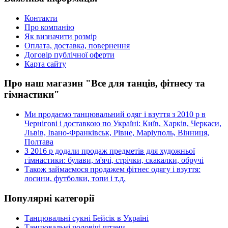
Контакти
Про компанію
Як визначити розмір
Оплата, доставка, повернення
Договір публічної оферти
Карта сайту
Про наш магазин "Все для танців, фітнесу та
гімнастики"
Ми продаємо танцювальний одяг і взуття з 2010 р в
Чернігові і доставкою по Україні: Київ, Харків, Черкаси,
Львів, Івано-Франківськ, Рівне, Маріуполь, Вінниця,
Полтава
З 2016 р додали продаж предметів для художньої
гімнастики: булави, м'ячі, стрічки, скакалки, обручі
Також займаємося продажем фітнес одягу і взуття:
лосини, футболки, топи і т.д.
Популярні категорії
Танцювальні сукні Бейсік в Україні
Танцювальні чоловічі штани