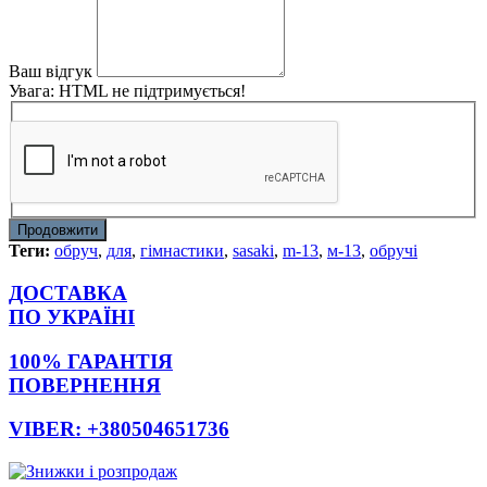
Ваш відгук
Увага:
HTML не підтримується!
Продовжити
Теги:
обруч
,
для
,
гімнастики
,
sasaki
,
m-13
,
м-13
,
обручі
ДОСТАВКА
ПО УКРАЇНІ
100% ГАРАНТІЯ
ПОВЕРНЕННЯ
VIBER: +380504651736