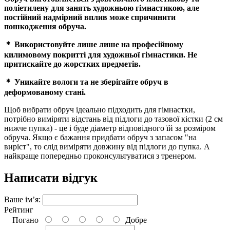
поліетилену для занять художньою гімнастикою,
але
постійний надмірний вплив може спричинити
пошкодження обруча.
＊ Використовуйте лише лише на професійному
килимовому покритті для художньої гімнастики. Не
притискайте до жорстких предметів.
＊ Уникайте вологи та не зберігайте обруч в
деформованому стані.
Щоб вибрати обруч ідеально підходить для гімнастки,
потрібно виміряти відстань від підлоги до тазової кістки (2 см
нижче пупка) - це і буде діаметр відповідного їй за розміром
обруча. Якщо є бажання придбати обруч з запасом "на
виріст", то слід виміряти довжину від підлоги до пупка. А
найкраще попередньо проконсультуватися з тренером.
Написати відгук
Ваше ім’я:
Рейтинг
Погано
Добре