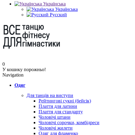
Українська
Українська
Русский
0
У кошику порожньо!
Navigation
Одяг
Для танців на виступи
Рейтингові сукні (бейсік)
Плаття для латини
Плаття для стандарту
Чоловічі штани
Чоловічі сорочки, комбідреси
Чоловічі жилети
Одяг для фламенко