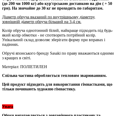
(до 200 чи 1000 кг) або кур'єрською доставкою на дім ( + 50
грн). На звичайне до 30 кг не проходить по габаритам.
Діаметр обруча вказаний по внутрішньому діаметру,
зовнішній діаметр обруча більший на 3-4 см.
Колір обруча однотонний білий, найкраще підходить під будь-
який колір обмотки - не спотворить потрібний колір.
Унікальний склад дозволяє зберігати форму при вправах і
падіннях.
Обручі японського бренду Sasaki по праву вважаються одними
з кращих в світі.
Матеріал: ПОЛІЕТИЛЕН
Спільна частина обробляється тепловим зварюванням.
Цей продукт підходить для використання гімнастками, що
тільки починають художню гімнастику.
Увага
Обруч виготовляється з довговічного пластикову та