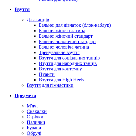
Взуття
Для танців
Бальне: для дівчаток (блок-каблук)
Бальне: жіноча латина
Бальне: жіночий стандарт
Бальне: чоловічий стандарт
Бальне: чоловіча латина
Тренувальне взуття
Взуття для соціальних танців
Взуття для народних танців
Взуття для контемпу
Пуанти
Взуття для High Heels
Взуття для гімнастики
Предмети
М'ячі
Скакалки
Стрічки
Палички
Булави
Обручі