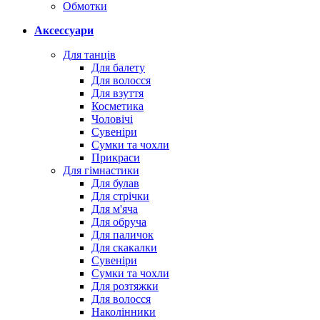
Обмотки
Аксессуари
Для танців
Для балету
Для волосся
Для взуття
Косметика
Чоловічі
Сувеніри
Сумки та чохли
Прикраси
Для гімнастики
Для булав
Для стрічки
Для м'яча
Для обруча
Для паличок
Для скакалки
Сувеніри
Сумки та чохли
Для розтяжки
Для волосся
Наколінники