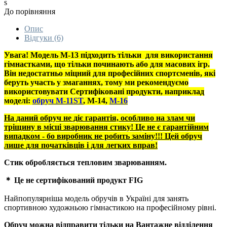
s
До порівняння
Опис
Відгуки (6)
Увага! Мод
ель
М-13 підходить тільки
для використання
гімнастками, що тільки починають або для масових ігр.
Він
не
достатньо міцний для професійних спортсменів, які
беруть участь у змаганнях, тому ми рекомендуємо
використовувати
Сертифіковані продукти, наприклад
моделі:
обруч M-11ST
, М-14,
М-16
На даний обруч не діє гарантія, особливо на злам чи
тріщину в місці зварювання стику! Це не є гарантійним
випадком - бо виробник не робить заміну!!! Цей обруч
лише для початківців і для легких вправ!
Стик обробляється тепловим зварюванням.
＊ Це не сертифікований продукт FIG
Найпопулярніша модель обручів в Україні для занять
спортивною художньою гімнастикою на професійному рівні.
Обруч можна відправити тільки на Вантажне відділення