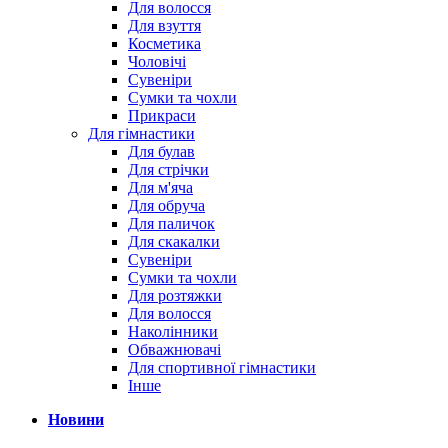
Для волосся
Для взуття
Косметика
Чоловічі
Сувеніри
Сумки та чохли
Прикраси
Для гімнастики
Для булав
Для стрічки
Для м'яча
Для обруча
Для паличок
Для скакалки
Сувеніри
Сумки та чохли
Для розтяжки
Для волосся
Наколінники
Обважнювачі
Для спортивної гімнастики
Інше
Новини