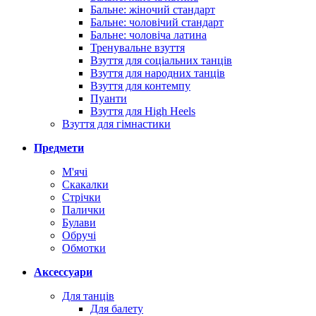
Бальне: жіночий стандарт
Бальне: чоловічий стандарт
Бальне: чоловіча латина
Тренувальне взуття
Взуття для соціальних танців
Взуття для народних танців
Взуття для контемпу
Пуанти
Взуття для High Heels
Взуття для гімнастики
Предмети
М'ячі
Скакалки
Стрічки
Палички
Булави
Обручі
Обмотки
Аксессуари
Для танців
Для балету