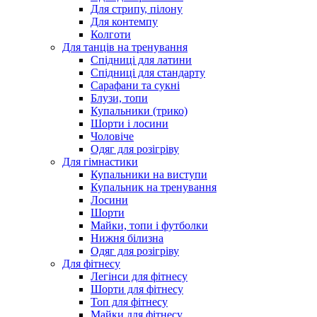
Для стрипу, пілону
Для контемпу
Колготи
Для танців на тренування
Спідниці для латини
Спідниці для стандарту
Сарафани та сукні
Блузи, топи
Купальники (трико)
Шорти і лосини
Чоловіче
Одяг для розігріву
Для гімнастики
Купальники на виступи
Купальник на тренування
Лосини
Шорти
Майки, топи і футболки
Нижня білизна
Одяг для розігріву
Для фітнесу
Легінси для фітнесу
Шорти для фітнесу
Топ для фітнесу
Майки для фітнесу