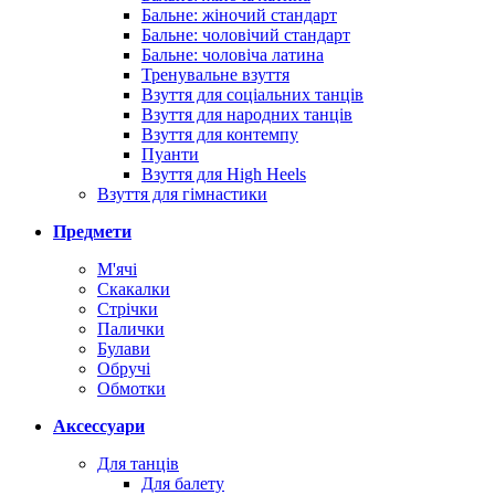
Бальне: жіночий стандарт
Бальне: чоловічий стандарт
Бальне: чоловіча латина
Тренувальне взуття
Взуття для соціальних танців
Взуття для народних танців
Взуття для контемпу
Пуанти
Взуття для High Heels
Взуття для гімнастики
Предмети
М'ячі
Скакалки
Стрічки
Палички
Булави
Обручі
Обмотки
Аксессуари
Для танців
Для балету