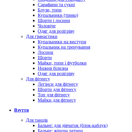
Сарафани та сукні
Блузи, топи
Купальники (трико)
Шорти і лосини
Чоловіче
Одяг для розігріву
Для гімнастики
Купальники на виступи
Купальник на тренування
Лосини
Шорти
Майки, топи і футболки
Нижня білизна
Одяг для розігріву
Для фітнесу
Легінси для фітнесу
Шорти для фітнесу
Топ для фітнесу
Майки для фітнесу
Взуття
Для танців
Бальне: для дівчаток (блок-каблук)
Бальне: жіноча латина