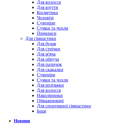
Для волосся
Для взуття
Косметика
Чоловічі
Сувеніри
Сумки та чохли
Прикраси
Для гімнастики
Для булав
Для стрічки
Для м'яча
Для обруча
Для паличок
Для скакалки
Сувеніри
Сумки та чохли
Для розтяжки
Для волосся
Наколінники
Обважнювачі
Для спортивної гімнастики
Інше
Новини