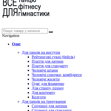
Navigation
Одяг
Для танців на виступи
Рейтингові сукні (бейсік)
Плаття для латини
Плаття для стандарту
Чоловічі штани
Чоловічі сорочки, комбідреси
Чоловічі жилети
Одяг для фламенко
Для стрипу, пілону
Для контемпу
Колготи
Для танців на тренування
Спідниці для латини
Спідниці для стандарту