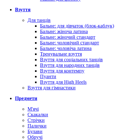
Взуття
Для танців
Бальне: для дівчаток (блок-каблук)
Бальне: жіноча латина
Бальне: жіночий стандарт
Бальне: чоловічий стандарт
Бальне: чоловіча латина
Тренувальне взуття
Взуття для соціальних танців
Взуття для народних танців
Взуття для контемпу
Пуанти
Взуття для High Heels
Взуття для гімнастики
Предмети
М'ячі
Скакалки
Стрічки
Палички
Булави
Обручі