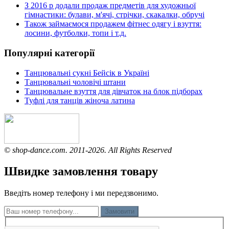
З 2016 р додали продаж предметів для художньої
гімнастики: булави, м'ячі, стрічки, скакалки, обручі
Також займаємося продажем фітнес одягу і взуття:
лосини, футболки, топи і т.д.
Популярні категорії
Танцювальні сукні Бейсік в Україні
Танцювальні чоловічі штани
Танцювальне взуття для дівчаток на блок підборах
Туфлі для танців жіноча латина
© shop-dance.com. 2011-2026. All Rights Reserved
Швидке замовлення товару
Введіть номер телефону і ми передзвонимо.
Замовити