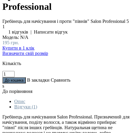
Professional
Гребінець для начісування і проти "півнів" Salon Professional
5
1
1 відгуків
|
Написати відгук
Модель:
N/A
195 грн.
Купити в 1 клік
Визначити свій розмір
Кількість
В закладки
Сравнить
s
До порівняння
Опис
Відгуки (1)
Гребінець для начісування Salon Professional. Призначений для
начісування, поділу волосся, а також відмінно прибирає
"півні" після інших гребінців. Натуральная щетина не
пошкоджує волосся і не травмує шкіру голови, добре