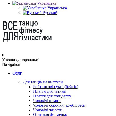
Українська
Українська
Русский
0
У кошику порожньо!
Navigation
Одяг
Для танців на виступи
Рейтингові сукні (бейсік)
Плаття для латини
Плаття для стандарту
Чоловічі штани
Чоловічі сорочки, комбідреси
Чоловічі жилети
Одяг для фламенко