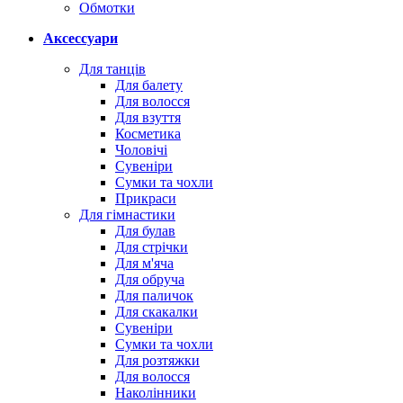
Обмотки
Аксессуари
Для танців
Для балету
Для волосся
Для взуття
Косметика
Чоловічі
Сувеніри
Сумки та чохли
Прикраси
Для гімнастики
Для булав
Для стрічки
Для м'яча
Для обруча
Для паличок
Для скакалки
Сувеніри
Сумки та чохли
Для розтяжки
Для волосся
Наколінники