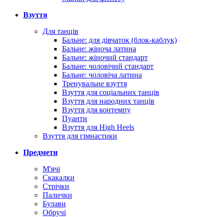
Взуття
Для танців
Бальне: для дівчаток (блок-каблук)
Бальне: жіноча латина
Бальне: жіночий стандарт
Бальне: чоловічий стандарт
Бальне: чоловіча латина
Тренувальне взуття
Взуття для соціальних танців
Взуття для народних танців
Взуття для контемпу
Пуанти
Взуття для High Heels
Взуття для гімнастики
Предмети
М'ячі
Скакалки
Стрічки
Палички
Булави
Обручі