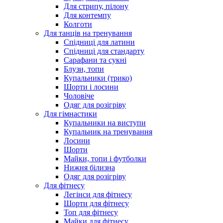
Для стрипу, пілону
Для контемпу
Колготи
Для танців на тренування
Спідниці для латини
Спідниці для стандарту
Сарафани та сукні
Блузи, топи
Купальники (трико)
Шорти і лосини
Чоловіче
Одяг для розігріву
Для гімнастики
Купальники на виступи
Купальник на тренування
Лосини
Шорти
Майки, топи і футболки
Нижня білизна
Одяг для розігріву
Для фітнесу
Легінси для фітнесу
Шорти для фітнесу
Топ для фітнесу
Майки для фітнесу