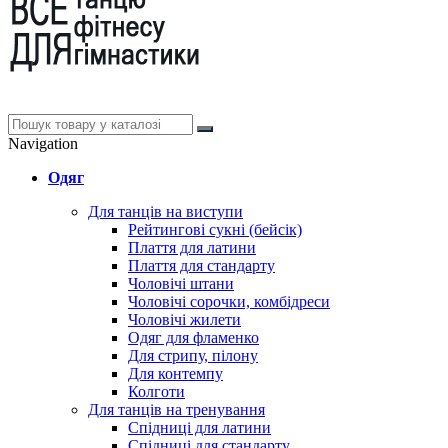
Navigation
Одяг
Для танців на виступи
Рейтингові сукні (бейсік)
Плаття для латини
Плаття для стандарту
Чоловічі штани
Чоловічі сорочки, комбідреси
Чоловічі жилети
Одяг для фламенко
Для стрипу, пілону
Для контемпу
Колготи
Для танців на тренування
Спідниці для латини
Спідниці для стандарту