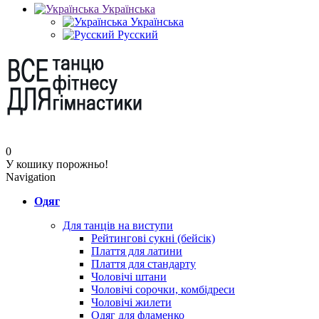
Українська
Українська
Русский
0
У кошику порожньо!
Navigation
Одяг
Для танців на виступи
Рейтингові сукні (бейсік)
Плаття для латини
Плаття для стандарту
Чоловічі штани
Чоловічі сорочки, комбідреси
Чоловічі жилети
Одяг для фламенко