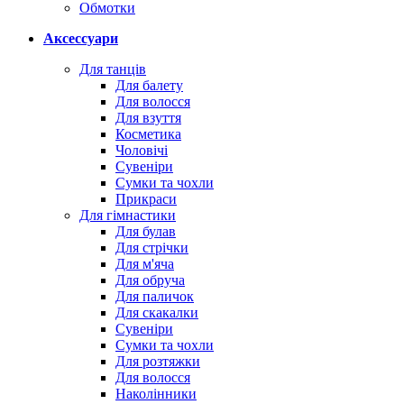
Обмотки
Аксессуари
Для танців
Для балету
Для волосся
Для взуття
Косметика
Чоловічі
Сувеніри
Сумки та чохли
Прикраси
Для гімнастики
Для булав
Для стрічки
Для м'яча
Для обруча
Для паличок
Для скакалки
Сувеніри
Сумки та чохли
Для розтяжки
Для волосся
Наколінники