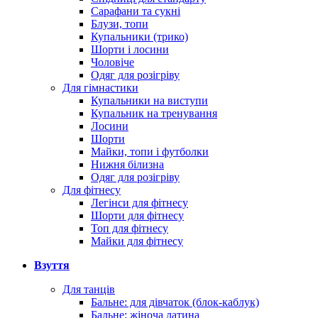
Сарафани та сукні
Блузи, топи
Купальники (трико)
Шорти і лосини
Чоловіче
Одяг для розігріву
Для гімнастики
Купальники на виступи
Купальник на тренування
Лосини
Шорти
Майки, топи і футболки
Нижня білизна
Одяг для розігріву
Для фітнесу
Легінси для фітнесу
Шорти для фітнесу
Топ для фітнесу
Майки для фітнесу
Взуття
Для танців
Бальне: для дівчаток (блок-каблук)
Бальне: жіноча латина