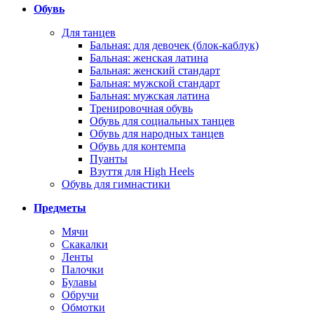
Обувь
Для танцев
Бальная: для девочек (блок-каблук)
Бальная: женская латина
Бальная: женский стандарт
Бальная: мужской стандарт
Бальная: мужская латина
Тренировочная обувь
Обувь для социальных танцев
Обувь для народных танцев
Обувь для контемпа
Пуанты
Взуття для High Heels
Обувь для гимнастики
Предметы
Мячи
Скакалки
Ленты
Палочки
Булавы
Обручи
Обмотки