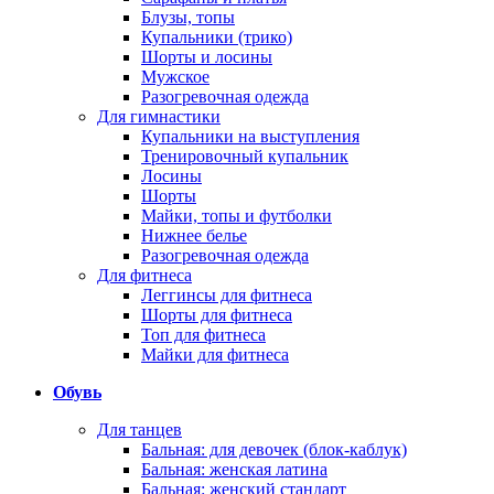
Блузы, топы
Купальники (трико)
Шорты и лосины
Мужское
Разогревочная одежда
Для гимнастики
Купальники на выступления
Тренировочный купальник
Лосины
Шорты
Майки, топы и футболки
Нижнее белье
Разогревочная одежда
Для фитнеса
Леггинсы для фитнеса
Шорты для фитнеса
Топ для фитнеса
Майки для фитнеса
Обувь
Для танцев
Бальная: для девочек (блок-каблук)
Бальная: женская латина
Бальная: женский стандарт