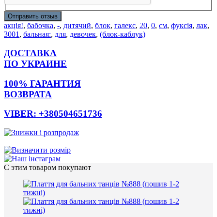
Отправить отзыв
акція!
,
бабочка
,
-
,
дитячий
,
блок
,
галекс
,
20
,
0
,
см
,
фуксія
,
лак
,
3001
,
бальная:
,
для
,
девочек
,
(блок-каблук)
ДОСТАВКА
ПО УКРАИНЕ
100% ГАРАНТИЯ
ВОЗВРАТА
VIBER: +380504651736
С этим товаром покупают