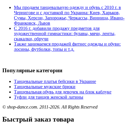
Мы продаем танцевальную одежду и обувь с 2010 г. в
Чернигове и с доставкой по Украина: Киев, Харьков,
Сумы, Херсон, Запорожье, Черкассы, Винница, Ивано-
Франковск, Львов
С 2016 г. добавили продажу предметов для
художественной гимнастики: булавы, мячи, ленты,
скакалки, обручи
Также занимаемся продажей фитнес одежды и обуви:
лосины, футболки, топы и т.д.
Популярные категории
Танцевальные платья бейсики в Украине
Танцевальные мужские брюки
Танцевальная обувь для девочек на блок каблуке
Туфли для танцев женской латины
© shop-dance.com. 2011-2026. All Rights Reserved
Быстрый заказ товара