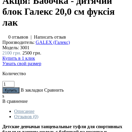
Акція! Бабочка - дитячий
блок Галекс 20,0 см фуксія
лак
0 отзывов
|
Написать отзыв
Производитель:
GALEX (Галекс)
Модель:
3001
2100 грн.
2500 грн.
Купить в 1 клик
Узнать свой размер
Количество
В закладки
Сравнить
s
В сравнение
Описание
Отзывов (0)
Детские девчачьи танцевальные туфли для спортивных
бальных танцев: модель с бабочкой на носочке и