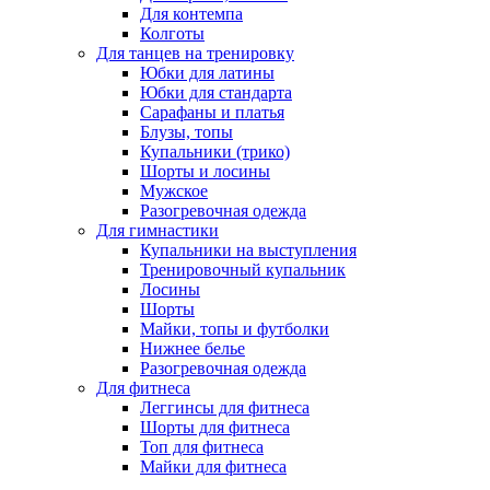
Для контемпа
Колготы
Для танцев на тренировку
Юбки для латины
Юбки для стандарта
Сарафаны и платья
Блузы, топы
Купальники (трико)
Шорты и лосины
Мужское
Разогревочная одежда
Для гимнастики
Купальники на выступления
Тренировочный купальник
Лосины
Шорты
Майки, топы и футболки
Нижнее белье
Разогревочная одежда
Для фитнеса
Леггинсы для фитнеса
Шорты для фитнеса
Топ для фитнеса
Майки для фитнеса