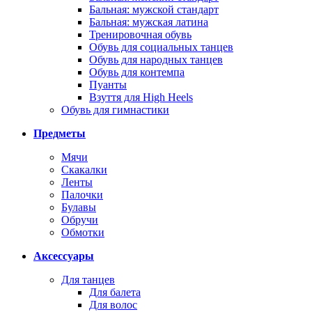
Бальная: мужской стандарт
Бальная: мужская латина
Тренировочная обувь
Обувь для социальных танцев
Обувь для народных танцев
Обувь для контемпа
Пуанты
Взуття для High Heels
Обувь для гимнастики
Предметы
Мячи
Скакалки
Ленты
Палочки
Булавы
Обручи
Обмотки
Аксессуары
Для танцев
Для балета
Для волос