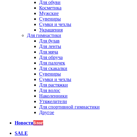
Для обуви
Косметика
Мужские
Сувениры
Сумки и чехлы
Украшения
Для гимнастики
Для булав
Для ленты
Для мяча
Для обруча
Для палочек
Для скакалки
Сувениры
Сумки и чехлы
Для растяжки
Для волос
Наколенники
Утяжелители
Для спортивной гимнастики
Другое
Новости
блог
SALE