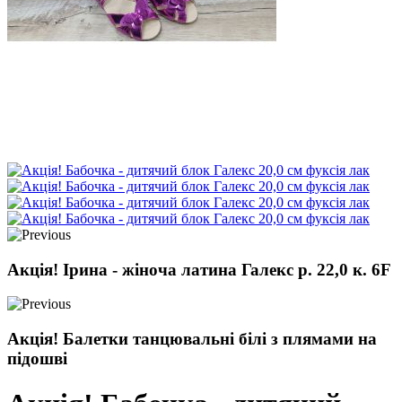
Акція! Ірина - жіноча латина Галекс р. 22,0 к. 6F
Акція! Балетки танцювальні білі з плямами на
підошві