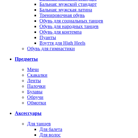
Бальная: мужской стандарт
Бальная: мужская латина
Тренировочная обувь
Обувь для социальных танцев
Обувь для народных танцев
Обувь для контемпа
Пуанты
Взуття для High Heels
Обувь для гимнастики
Предметы
Мячи
Скакалки
Ленты
Палочки
Булавы
Обручи
Обмотки
Аксессуары
Для танцев
Для балета
Для волос