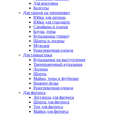
Для контемпа
Колготы
Для танцев на тренировку
Юбки для латины
Юбки для стандарта
Сарафаны и платья
Блузы, топы
Купальники (трико)
Шорты и лосины
Мужское
Разогревочная одежда
Для гимнастики
Купальники на выступления
Тренировочный купальник
Лосины
Шорты
Майки, топы и футболки
Нижнее белье
Разогревочная одежда
Для фитнеса
Леггинсы для фитнеса
Шорты для фитнеса
Топ для фитнеса
Майки для фитнеса