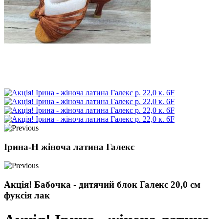
Ірина-Н жіноча латина Галекс
Акція! Бабочка - дитячий блок Галекс 20,0 см
фуксія лак