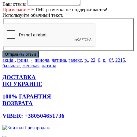
Ваш отзыв:
Примечание:
HTML разметка не поддерживается!
Используйте обычный текст.
Отправить отзыв
акція!
,
ірина
,
-
,
жіноча
,
латина
,
галекс
,
р.
,
22
,
0
,
к.
,
6f
,
2215
,
бальная:
,
женская
,
латина
ДОСТАВКА
ПО УКРАИНЕ
100% ГАРАНТИЯ
ВОЗВРАТА
VIBER: +380504651736