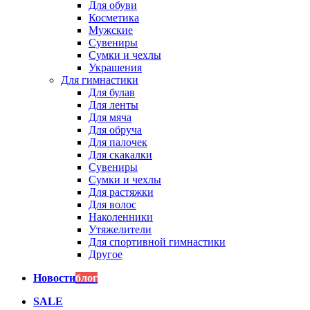
Для обуви
Косметика
Мужские
Сувениры
Сумки и чехлы
Украшения
Для гимнастики
Для булав
Для ленты
Для мяча
Для обруча
Для палочек
Для скакалки
Сувениры
Сумки и чехлы
Для растяжки
Для волос
Наколенники
Утяжелители
Для спортивной гимнастики
Другое
Новости
блог
SALE