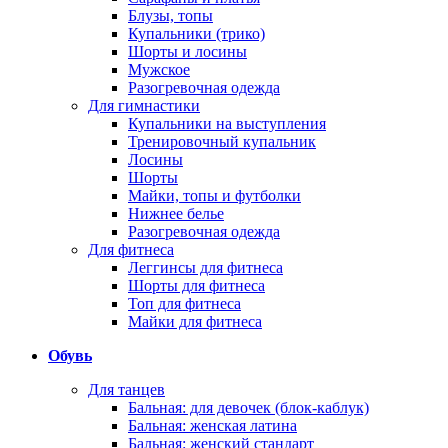
Блузы, топы
Купальники (трико)
Шорты и лосины
Мужское
Разогревочная одежда
Для гимнастики
Купальники на выступления
Тренировочный купальник
Лосины
Шорты
Майки, топы и футболки
Нижнее белье
Разогревочная одежда
Для фитнеса
Леггинсы для фитнеса
Шорты для фитнеса
Топ для фитнеса
Майки для фитнеса
Обувь
Для танцев
Бальная: для девочек (блок-каблук)
Бальная: женская латина
Бальная: женский стандарт