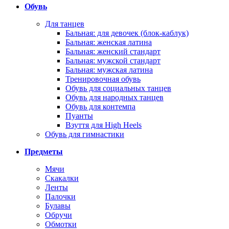
Обувь
Для танцев
Бальная: для девочек (блок-каблук)
Бальная: женская латина
Бальная: женский стандарт
Бальная: мужской стандарт
Бальная: мужская латина
Тренировочная обувь
Обувь для социальных танцев
Обувь для народных танцев
Обувь для контемпа
Пуанты
Взуття для High Heels
Обувь для гимнастики
Предметы
Мячи
Скакалки
Ленты
Палочки
Булавы
Обручи
Обмотки