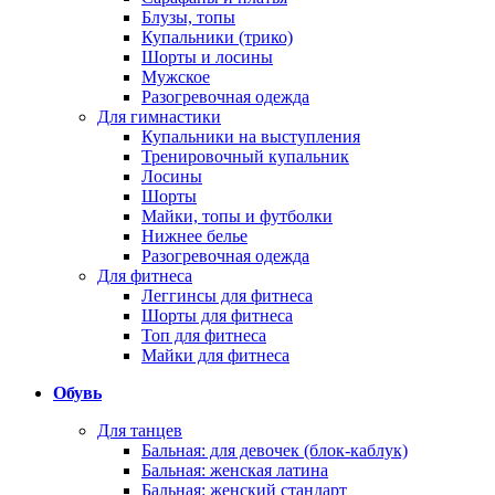
Блузы, топы
Купальники (трико)
Шорты и лосины
Мужское
Разогревочная одежда
Для гимнастики
Купальники на выступления
Тренировочный купальник
Лосины
Шорты
Майки, топы и футболки
Нижнее белье
Разогревочная одежда
Для фитнеса
Леггинсы для фитнеса
Шорты для фитнеса
Топ для фитнеса
Майки для фитнеса
Обувь
Для танцев
Бальная: для девочек (блок-каблук)
Бальная: женская латина
Бальная: женский стандарт