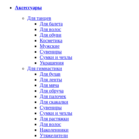
Аксессуары
Для танцев
Для балета
Для волос
Для обуви
Косметика
Мужские
Сувениры
Сумки и чехлы
Украшения
Для гимнастики
Для булав
Для ленты
Для мяча
Для обруча
Для палочек
Для скакалки
Сувениры
Сумки и чехлы
Для растяжки
Для волос
Наколенники
Утяжелители