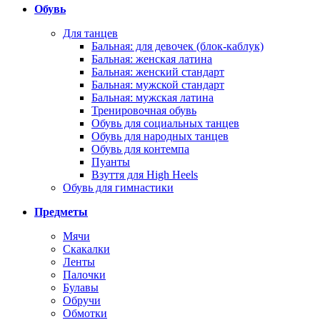
Обувь
Для танцев
Бальная: для девочек (блок-каблук)
Бальная: женская латина
Бальная: женский стандарт
Бальная: мужской стандарт
Бальная: мужская латина
Тренировочная обувь
Обувь для социальных танцев
Обувь для народных танцев
Обувь для контемпа
Пуанты
Взуття для High Heels
Обувь для гимнастики
Предметы
Мячи
Скакалки
Ленты
Палочки
Булавы
Обручи
Обмотки