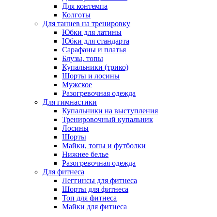
Для контемпа
Колготы
Для танцев на тренировку
Юбки для латины
Юбки для стандарта
Сарафаны и платья
Блузы, топы
Купальники (трико)
Шорты и лосины
Мужское
Разогревочная одежда
Для гимнастики
Купальники на выступления
Тренировочный купальник
Лосины
Шорты
Майки, топы и футболки
Нижнее белье
Разогревочная одежда
Для фитнеса
Леггинсы для фитнеса
Шорты для фитнеса
Топ для фитнеса
Майки для фитнеса