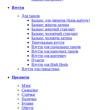
Взуття
Для танців
Бальне: для дівчаток (блок-каблук)
Бальне: жіноча латина
Бальне: жіночий стандарт
Бальне: чоловічий стандарт
Бальне: чоловіча латина
Тренувальне взуття
Взуття для соціальних танців
Взуття для народних танців
Взуття для контемпу
Пуанти
Взуття для High Heels
Взуття для гімнастики
Предмети
М'ячі
Скакалки
Стрічки
Палички
Булави
Обручі