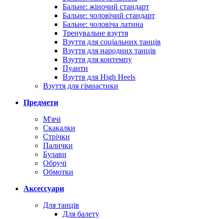
Бальне: жіночий стандарт
Бальне: чоловічий стандарт
Бальне: чоловіча латина
Тренувальне взуття
Взуття для соціальних танців
Взуття для народних танців
Взуття для контемпу
Пуанти
Взуття для High Heels
Взуття для гімнастики
Предмети
М'ячі
Скакалки
Стрічки
Палички
Булави
Обручі
Обмотки
Аксессуари
Для танців
Для балету