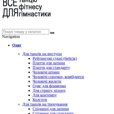
Navigation
Одяг
Для танців на виступи
Рейтингові сукні (бейсік)
Плаття для латини
Плаття для стандарту
Чоловічі штани
Чоловічі сорочки, комбідреси
Чоловічі жилети
Одяг для фламенко
Для стрипу, пілону
Для контемпу
Колготи
Для танців на тренування
Спідниці для латини
Спідниці для стандарту