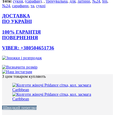
Теги:
сукня
,
(сарафан)
,
,
тренувальна
,
для
,
латини
,
№24
,
fen
,
№24
,
сарафани
,
та
,
сукні
ДОСТАВКА
ПО УКРАЇНІ
100% ГАРАНТІЯ
ПОВЕРНЕННЯ
VIBER: +380504651736
З цим товаром купляють
Швидкий перегляд