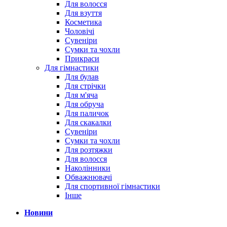
Для волосся
Для взуття
Косметика
Чоловічі
Сувеніри
Сумки та чохли
Прикраси
Для гімнастики
Для булав
Для стрічки
Для м'яча
Для обруча
Для паличок
Для скакалки
Сувеніри
Сумки та чохли
Для розтяжки
Для волосся
Наколінники
Обважнювачі
Для спортивної гімнастики
Інше
Новини