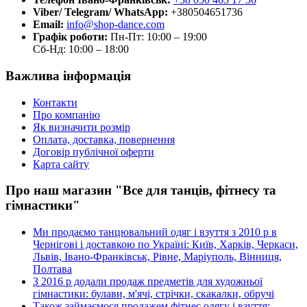
Viber/ Telegram/ WhatsApp:
+380504651736
Email:
info@shop-dance.com
Графік роботи:
Пн-Пт: 10:00 – 19:00
Сб-Нд: 10:00 – 18:00
Важлива інформація
Контакти
Про компанію
Як визначити розмір
Оплата, доставка, повернення
Договір публічної оферти
Карта сайту
Про наш магазин "Все для танців, фітнесу та
гімнастики"
Ми продаємо танцювальний одяг і взуття з 2010 р в
Чернігові і доставкою по Україні: Київ, Харків, Черкаси,
Львів, Івано-Франківськ, Рівне, Маріуполь, Вінниця,
Полтава
З 2016 р додали продаж предметів для художньої
гімнастики: булави, м'ячі, стрічки, скакалки, обручі
Також займаємося продажем фітнес одягу і взуття: