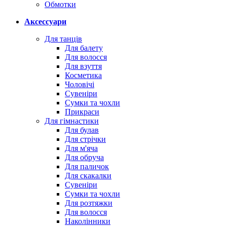
Обмотки
Аксессуари
Для танців
Для балету
Для волосся
Для взуття
Косметика
Чоловічі
Сувеніри
Сумки та чохли
Прикраси
Для гімнастики
Для булав
Для стрічки
Для м'яча
Для обруча
Для паличок
Для скакалки
Сувеніри
Сумки та чохли
Для розтяжки
Для волосся
Наколінники