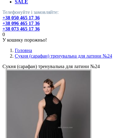
SALE
Телефонуйте і замовляйте:
+38 050 465 17 36
+38 096 465 17 36
+38 073 465 17 36
0
У кошику порожньо!
Головна
Сукня (сарафан) тренувальна для латини №24
Сукня (сарафан) тренувальна для латини №24