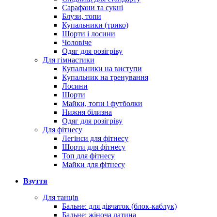
Сарафани та сукні
Блузи, топи
Купальники (трико)
Шорти і лосини
Чоловіче
Одяг для розігріву
Для гімнастики
Купальники на виступи
Купальник на тренування
Лосини
Шорти
Майки, топи і футболки
Нижня білизна
Одяг для розігріву
Для фітнесу
Легінси для фітнесу
Шорти для фітнесу
Топ для фітнесу
Майки для фітнесу
Взуття
Для танців
Бальне: для дівчаток (блок-каблук)
Бальне: жіноча латина