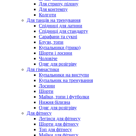
Для стрипу, пілону
Для контемпу
Колготи
Для танців на тренування
Спідниці для латини
Спідниці для стандарту
Сарафани та сукні
Блузи, топи
Купальники (трико)
Шорти і лосини
Чоловіче
Одяг для розігріву
Для гімнастики
Купальники на виступи
Купальник на тренування
Лосини
Шорти
Майки, топи і футболки
Нижня білизна
Одяг для розігріву
Для фітнесу
Легінси для фітнесу
Шорти для фітнесу
Топ для фітнесу
Майки для фітнесу