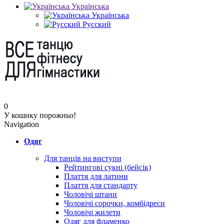
Українська
Українська
Русский
0
У кошику порожньо!
Navigation
Одяг
Для танців на виступи
Рейтингові сукні (бейсік)
Плаття для латини
Плаття для стандарту
Чоловічі штани
Чоловічі сорочки, комбідреси
Чоловічі жилети
Одяг для фламенко