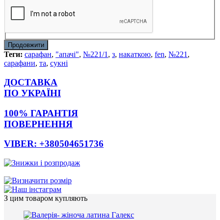
Продовжити
Теги:
сарафан
,
"апачі"
,
№221/1
,
з
,
накаткою
,
fen
,
№221
,
сарафани
,
та
,
сукні
ДОСТАВКА
ПО УКРАЇНІ
100% ГАРАНТІЯ
ПОВЕРНЕННЯ
VIBER: +380504651736
З цим товаром купляють