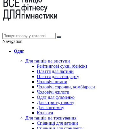
Navigation
Одяг
Для танців на виступи
Рейтингові сукні (бейсік)
Плаття для латини
Плаття для стандарту
Чоловічі штани
Чоловічі сорочки, комбідреси
Чоловічі жилети
Одяг для фламенко
Для стрипу, пілону
Для контемпу
Колготи
Для танців на тренування
Спідниці для латини
Спідниці для стандарту