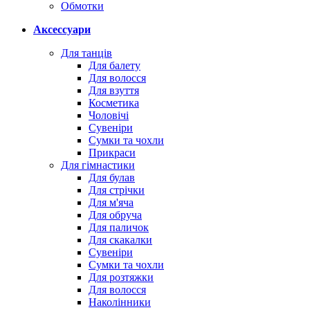
Обмотки
Аксессуари
Для танців
Для балету
Для волосся
Для взуття
Косметика
Чоловічі
Сувеніри
Сумки та чохли
Прикраси
Для гімнастики
Для булав
Для стрічки
Для м'яча
Для обруча
Для паличок
Для скакалки
Сувеніри
Сумки та чохли
Для розтяжки
Для волосся
Наколінники