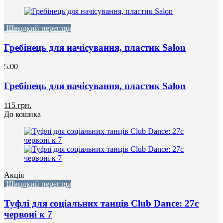
Швидкий перегляд
Гребінець для начісування, пластик Salon
5.00
Гребінець для начісування, пластик Salon
115 грн.
До кошика
Акція
Швидкий перегляд
Туфлі для соціальних танців Club Dance: 27с
червоні к 7