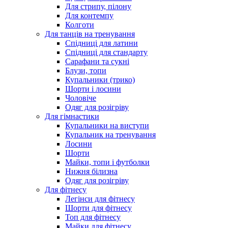
Для стрипу, пілону
Для контемпу
Колготи
Для танців на тренування
Спідниці для латини
Спідниці для стандарту
Сарафани та сукні
Блузи, топи
Купальники (трико)
Шорти і лосини
Чоловіче
Одяг для розігріву
Для гімнастики
Купальники на виступи
Купальник на тренування
Лосини
Шорти
Майки, топи і футболки
Нижня білизна
Одяг для розігріву
Для фітнесу
Легінси для фітнесу
Шорти для фітнесу
Топ для фітнесу
Майки для фітнесу