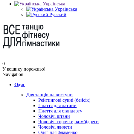
Українська
Українська
Русский
0
У кошику порожньо!
Navigation
Одяг
Для танців на виступи
Рейтингові сукні (бейсік)
Плаття для латини
Плаття для стандарту
Чоловічі штани
Чоловічі сорочки, комбідреси
Чоловічі жилети
Одяг для фламенко