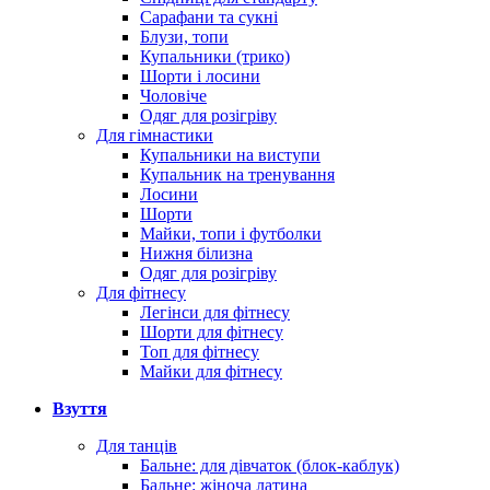
Сарафани та сукні
Блузи, топи
Купальники (трико)
Шорти і лосини
Чоловіче
Одяг для розігріву
Для гімнастики
Купальники на виступи
Купальник на тренування
Лосини
Шорти
Майки, топи і футболки
Нижня білизна
Одяг для розігріву
Для фітнесу
Легінси для фітнесу
Шорти для фітнесу
Топ для фітнесу
Майки для фітнесу
Взуття
Для танців
Бальне: для дівчаток (блок-каблук)
Бальне: жіноча латина