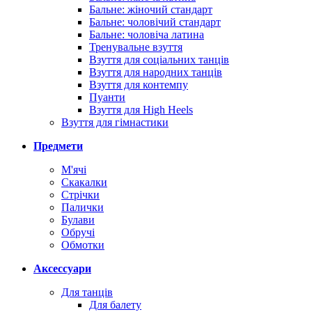
Бальне: жіночий стандарт
Бальне: чоловічий стандарт
Бальне: чоловіча латина
Тренувальне взуття
Взуття для соціальних танців
Взуття для народних танців
Взуття для контемпу
Пуанти
Взуття для High Heels
Взуття для гімнастики
Предмети
М'ячі
Скакалки
Стрічки
Палички
Булави
Обручі
Обмотки
Аксессуари
Для танців
Для балету