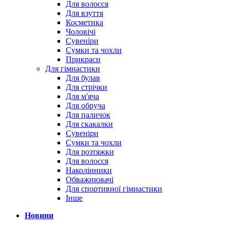
Для волосся
Для взуття
Косметика
Чоловічі
Сувеніри
Сумки та чохли
Прикраси
Для гімнастики
Для булав
Для стрічки
Для м'яча
Для обруча
Для паличок
Для скакалки
Сувеніри
Сумки та чохли
Для розтяжки
Для волосся
Наколінники
Обважнювачі
Для спортивної гімнастики
Інше
Новини