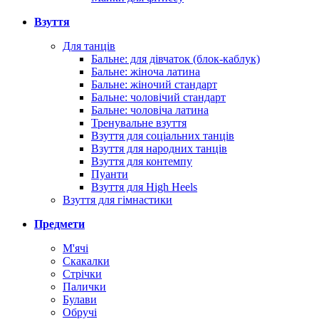
Взуття
Для танців
Бальне: для дівчаток (блок-каблук)
Бальне: жіноча латина
Бальне: жіночий стандарт
Бальне: чоловічий стандарт
Бальне: чоловіча латина
Тренувальне взуття
Взуття для соціальних танців
Взуття для народних танців
Взуття для контемпу
Пуанти
Взуття для High Heels
Взуття для гімнастики
Предмети
М'ячі
Скакалки
Стрічки
Палички
Булави
Обручі