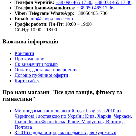
Телефон Чернігів:
+38 096 465 17 36
,
+38 073 465 17 36
Телефон Івано-Франківськ:
+38 050 465 17 36
Viber/ Telegram/ WhatsApp:
+380504651736
Email:
info@shop-dance.com
Графік роботи:
Пн-Пт: 10:00 – 19:00
Сб-Нд: 10:00 – 18:00
Важлива інформація
Контакти
Про компанію
Як визначити розмір
Оплата, доставка, повернення
Договір публічної оферти
Карта сайту
Про наш магазин "Все для танців, фітнесу та
гімнастики"
Ми продаємо танцювальний одяг і взуття з 2010 р в
Чернігові і доставкою по Україні: Київ, Харків, Черкаси,
Львів, Івано-Франківськ, Рівне, Маріуполь, Вінниця,
Полтава
З 2016 р додали продаж предметів для художньої