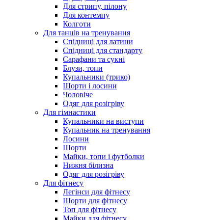
Для стрипу, пілону
Для контемпу
Колготи
Для танців на тренування
Спідниці для латини
Спідниці для стандарту
Сарафани та сукні
Блузи, топи
Купальники (трико)
Шорти і лосини
Чоловіче
Одяг для розігріву
Для гімнастики
Купальники на виступи
Купальник на тренування
Лосини
Шорти
Майки, топи і футболки
Нижня білизна
Одяг для розігріву
Для фітнесу
Легінси для фітнесу
Шорти для фітнесу
Топ для фітнесу
Майки для фітнесу