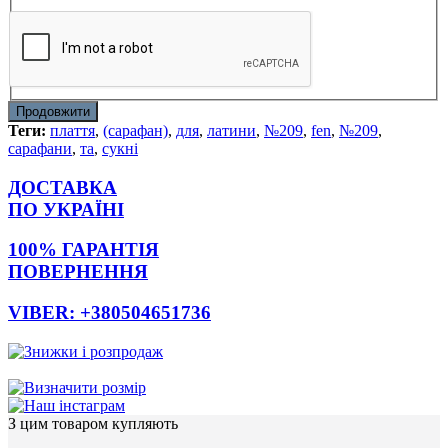
Продовжити
Теги:
плаття
,
(сарафан)
,
для
,
латини
,
№209
,
fen
,
№209
,
сарафани
,
та
,
сукні
ДОСТАВКА
ПО УКРАЇНІ
100% ГАРАНТІЯ
ПОВЕРНЕННЯ
VIBER: +380504651736
З цим товаром купляють