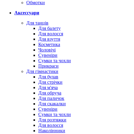
Обмотки
Аксессуари
Для танців
Для балету
Для волосся
Для взуття
Косметика
Чоловічі
Сувеніри
Сумки та чохли
Прикраси
Для гімнастики
Для булав
Для стрічки
Для м'яча
Для обруча
Для паличок
Для скакалки
Сувеніри
Сумки та чохли
Для розтяжки
Для волосся
Наколінники