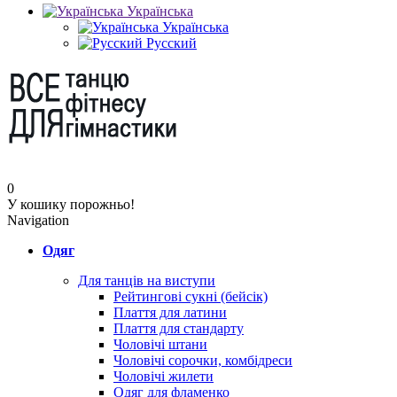
Українська
Українська
Русский
0
У кошику порожньо!
Navigation
Одяг
Для танців на виступи
Рейтингові сукні (бейсік)
Плаття для латини
Плаття для стандарту
Чоловічі штани
Чоловічі сорочки, комбідреси
Чоловічі жилети
Одяг для фламенко