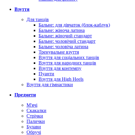
Взуття
Для танців
Бальне: для дівчаток (блок-каблук)
Бальне: жіноча латина
Бальне: жіночий стандарт
Бальне: чоловічий стандарт
Бальне: чоловіча латина
Тренувальне взуття
Взуття для соціальних танців
Взуття для народних танців
Взуття для контемпу
Пуанти
Взуття для High Heels
Взуття для гімнастики
Предмети
М'ячі
Скакалки
Стрічки
Палички
Булави
Обручі