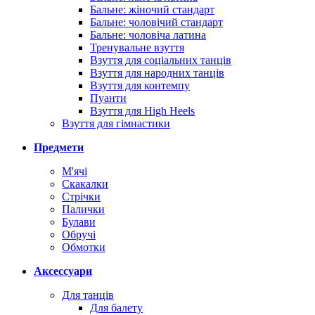
Бальне: жіночий стандарт
Бальне: чоловічий стандарт
Бальне: чоловіча латина
Тренувальне взуття
Взуття для соціальних танців
Взуття для народних танців
Взуття для контемпу
Пуанти
Взуття для High Heels
Взуття для гімнастики
Предмети
М'ячі
Скакалки
Стрічки
Палички
Булави
Обручі
Обмотки
Аксессуари
Для танців
Для балету