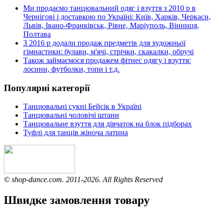
Ми продаємо танцювальний одяг і взуття з 2010 р в
Чернігові і доставкою по Україні: Київ, Харків, Черкаси,
Львів, Івано-Франківськ, Рівне, Маріуполь, Вінниця,
Полтава
З 2016 р додали продаж предметів для художньої
гімнастики: булави, м'ячі, стрічки, скакалки, обручі
Також займаємося продажем фітнес одягу і взуття:
лосини, футболки, топи і т.д.
Популярні категорії
Танцювальні сукні Бейсік в Україні
Танцювальні чоловічі штани
Танцювальне взуття для дівчаток на блок підборах
Туфлі для танців жіноча латина
© shop-dance.com. 2011-2026. All Rights Reserved
Швидке замовлення товару