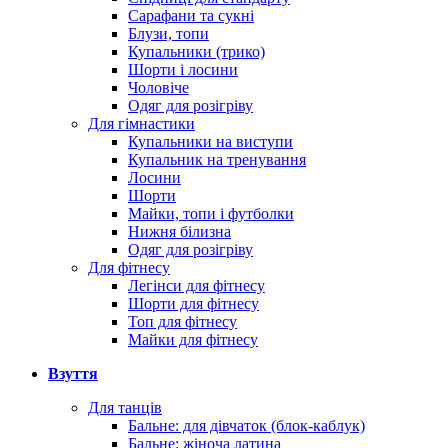
Сарафани та сукні
Блузи, топи
Купальники (трико)
Шорти і лосини
Чоловіче
Одяг для розігріву
Для гімнастики
Купальники на виступи
Купальник на тренування
Лосини
Шорти
Майки, топи і футболки
Нижня білизна
Одяг для розігріву
Для фітнесу
Легінси для фітнесу
Шорти для фітнесу
Топ для фітнесу
Майки для фітнесу
Взуття
Для танців
Бальне: для дівчаток (блок-каблук)
Бальне: жіноча латина