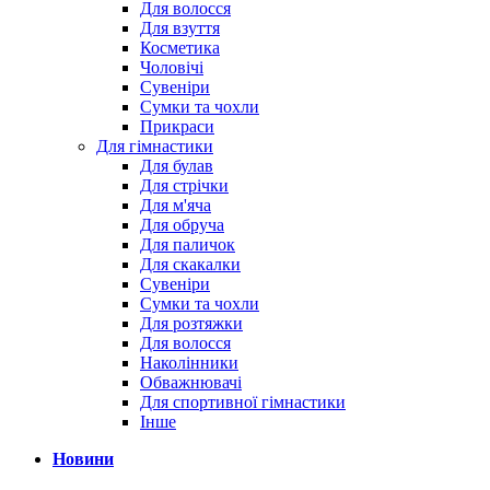
Для волосся
Для взуття
Косметика
Чоловічі
Сувеніри
Сумки та чохли
Прикраси
Для гімнастики
Для булав
Для стрічки
Для м'яча
Для обруча
Для паличок
Для скакалки
Сувеніри
Сумки та чохли
Для розтяжки
Для волосся
Наколінники
Обважнювачі
Для спортивної гімнастики
Інше
Новини