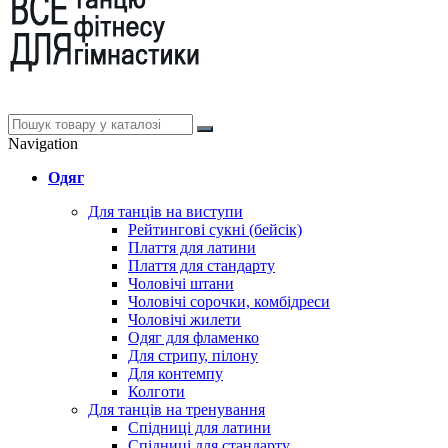
Navigation
Одяг
Для танців на виступи
Рейтингові сукні (бейсік)
Плаття для латини
Плаття для стандарту
Чоловічі штани
Чоловічі сорочки, комбідреси
Чоловічі жилети
Одяг для фламенко
Для стрипу, пілону
Для контемпу
Колготи
Для танців на тренування
Спідниці для латини
Спідниці для стандарту