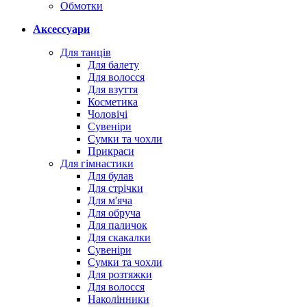
Обмотки
Аксессуари
Для танців
Для балету
Для волосся
Для взуття
Косметика
Чоловічі
Сувеніри
Сумки та чохли
Прикраси
Для гімнастики
Для булав
Для стрічки
Для м'яча
Для обруча
Для паличок
Для скакалки
Сувеніри
Сумки та чохли
Для розтяжки
Для волосся
Наколінники