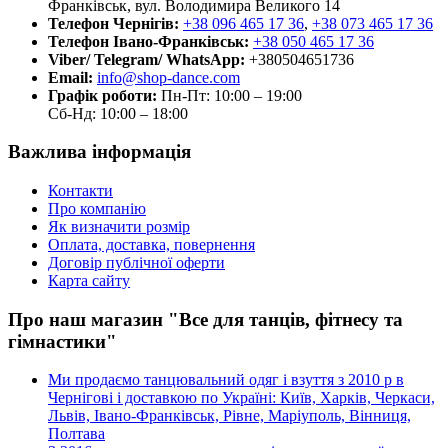
Франківськ, вул. Володимира Великого 14
Телефон Чернігів:
+38 096 465 17 36
,
+38 073 465 17 36
Телефон Івано-Франківськ:
+38 050 465 17 36
Viber/ Telegram/ WhatsApp:
+380504651736
Email:
info@shop-dance.com
Графік роботи:
Пн-Пт: 10:00 – 19:00
Сб-Нд: 10:00 – 18:00
Важлива інформація
Контакти
Про компанію
Як визначити розмір
Оплата, доставка, повернення
Договір публічної оферти
Карта сайту
Про наш магазин "Все для танців, фітнесу та
гімнастики"
Ми продаємо танцювальний одяг і взуття з 2010 р в
Чернігові і доставкою по Україні: Київ, Харків, Черкаси,
Львів, Івано-Франківськ, Рівне, Маріуполь, Вінниця,
Полтава