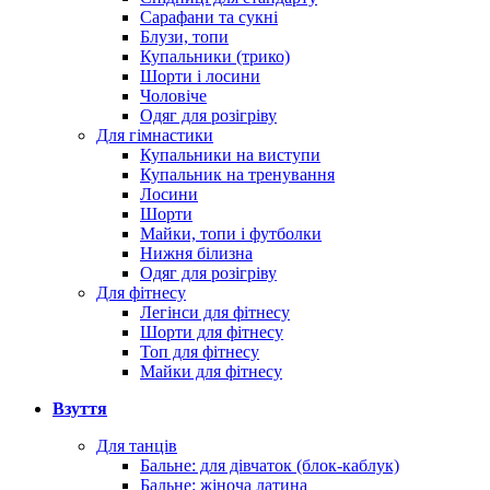
Сарафани та сукні
Блузи, топи
Купальники (трико)
Шорти і лосини
Чоловіче
Одяг для розігріву
Для гімнастики
Купальники на виступи
Купальник на тренування
Лосини
Шорти
Майки, топи і футболки
Нижня білизна
Одяг для розігріву
Для фітнесу
Легінси для фітнесу
Шорти для фітнесу
Топ для фітнесу
Майки для фітнесу
Взуття
Для танців
Бальне: для дівчаток (блок-каблук)
Бальне: жіноча латина