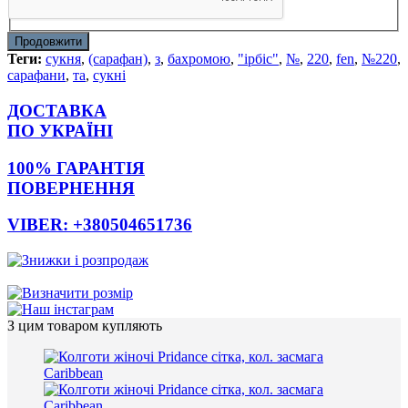
Продовжити
Теги:
сукня
,
(сарафан)
,
з
,
бахромою
,
"ірбіс"
,
№
,
220
,
fen
,
№220
,
сарафани
,
та
,
сукні
ДОСТАВКА
ПО УКРАЇНІ
100% ГАРАНТІЯ
ПОВЕРНЕННЯ
VIBER: +380504651736
З цим товаром купляють