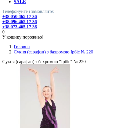
SALE
Телефонуйте і замовляйте:
+38 050 465 17 36
+38 096 465 17 36
+38 073 465 17 36
0
У кошику порожньо!
Головна
Сукня (сарафан) з бахромою Ірбіс № 220
Сукня (сарафан) з бахромою "Ірбіс" № 220