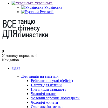
Українська
Українська
Русский
0
У кошику порожньо!
Navigation
Одяг
Для танців на виступи
Рейтингові сукні (бейсік)
Плаття для латини
Плаття для стандарту
Чоловічі штани
Чоловічі сорочки, комбідреси
Чоловічі жилети
Одяг для фламенко