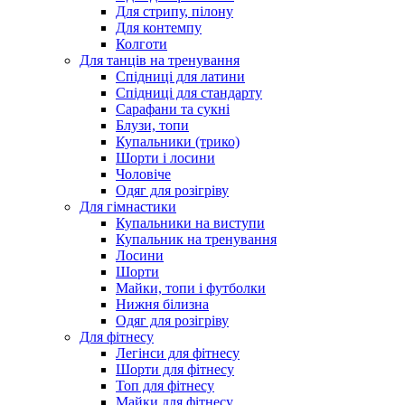
Для стрипу, пілону
Для контемпу
Колготи
Для танців на тренування
Спідниці для латини
Спідниці для стандарту
Сарафани та сукні
Блузи, топи
Купальники (трико)
Шорти і лосини
Чоловіче
Одяг для розігріву
Для гімнастики
Купальники на виступи
Купальник на тренування
Лосини
Шорти
Майки, топи і футболки
Нижня білизна
Одяг для розігріву
Для фітнесу
Легінси для фітнесу
Шорти для фітнесу
Топ для фітнесу
Майки для фітнесу