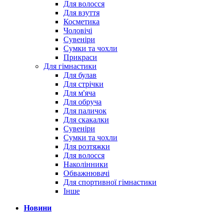
Для волосся
Для взуття
Косметика
Чоловічі
Сувеніри
Сумки та чохли
Прикраси
Для гімнастики
Для булав
Для стрічки
Для м'яча
Для обруча
Для паличок
Для скакалки
Сувеніри
Сумки та чохли
Для розтяжки
Для волосся
Наколінники
Обважнювачі
Для спортивної гімнастики
Інше
Новини