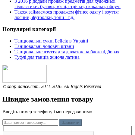
З 2016 р додали продаж предметів для художньої
гімнастики: булави, м'ячі, стрічки, скакалки, обручі
Також займаємося продажем фітнес одягу і взуття:
лосини, футболки, топи і т.д.
Популярні категорії
Танцювальні сукні Бейсік в Україні
Танцювальні чоловічі штани
Танцювальне взуття для дівчаток на блок підборах
Туфлі для танців жіноча латина
© shop-dance.com. 2011-2026. All Rights Reserved
Швидке замовлення товару
Введіть номер телефону і ми передзвонимо.
Замовити