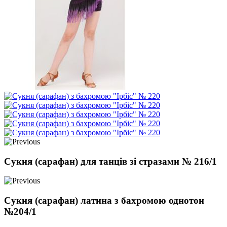
Сукня (сарафан) для танців зі стразами № 216/1
Сукня (сарафан) латина з бахромою однотон
№204/1