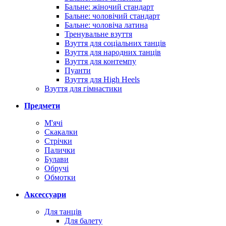
Бальне: жіночий стандарт
Бальне: чоловічий стандарт
Бальне: чоловіча латина
Тренувальне взуття
Взуття для соціальних танців
Взуття для народних танців
Взуття для контемпу
Пуанти
Взуття для High Heels
Взуття для гімнастики
Предмети
М'ячі
Скакалки
Стрічки
Палички
Булави
Обручі
Обмотки
Аксессуари
Для танців
Для балету