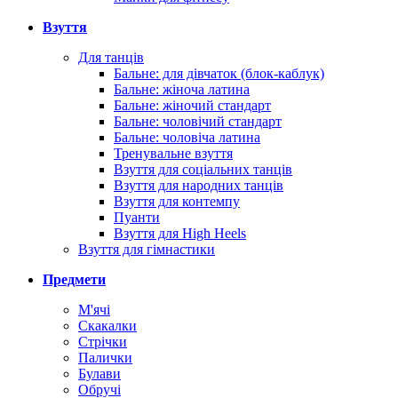
Взуття
Для танців
Бальне: для дівчаток (блок-каблук)
Бальне: жіноча латина
Бальне: жіночий стандарт
Бальне: чоловічий стандарт
Бальне: чоловіча латина
Тренувальне взуття
Взуття для соціальних танців
Взуття для народних танців
Взуття для контемпу
Пуанти
Взуття для High Heels
Взуття для гімнастики
Предмети
М'ячі
Скакалки
Стрічки
Палички
Булави
Обручі