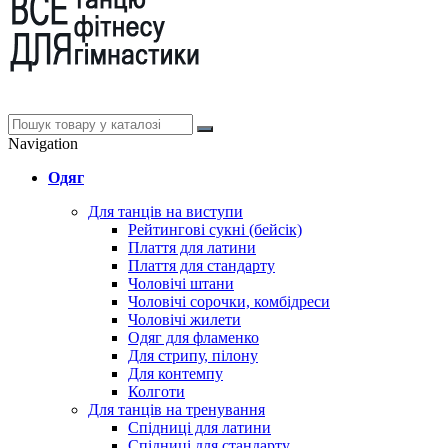
Navigation
Одяг
Для танців на виступи
Рейтингові сукні (бейсік)
Плаття для латини
Плаття для стандарту
Чоловічі штани
Чоловічі сорочки, комбідреси
Чоловічі жилети
Одяг для фламенко
Для стрипу, пілону
Для контемпу
Колготи
Для танців на тренування
Спідниці для латини
Спідниці для стандарту