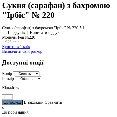
Сукня (сарафан) з бахромою
"Ірбіс" № 220
Сукня (сарафан) з бахромою "Ірбіс" № 220
5
1
1 відгуків
|
Написати відгук
Модель:
Fen №220
1 925 грн.
Купити в 1 клік
Визначити свій розмір
Доступні опції
Колір
Розмір
Кількість
В закладки
Сравнить
s
До порівняння