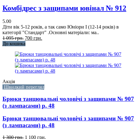
Комбідрес з защипами ювінал № 912
5.00
Діти вік 5-12 років, а так само Юніори I (12-14 років) в
категорії "Стандарт" .Основні матеріали: ма..
1 095 грн.
700 грн.
До кошика
Акція
Швидкий перегляд
Брюки танцювальні чоловічі з защипами № 907
(з лампасами) р. 48
Брюки танцювальні чоловічі з защипами № 907
(з лампасами) р. 48
1 300 грн.
1 100 грн.