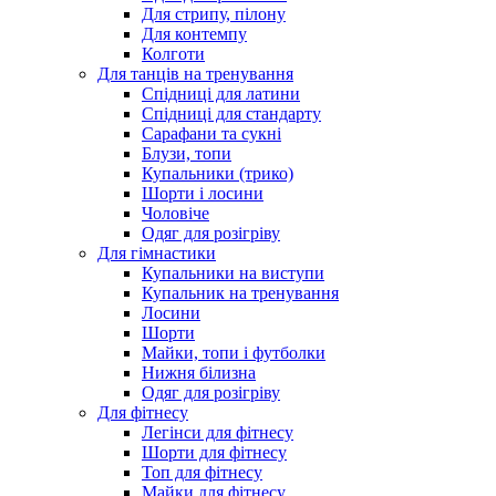
Для стрипу, пілону
Для контемпу
Колготи
Для танців на тренування
Спідниці для латини
Спідниці для стандарту
Сарафани та сукні
Блузи, топи
Купальники (трико)
Шорти і лосини
Чоловіче
Одяг для розігріву
Для гімнастики
Купальники на виступи
Купальник на тренування
Лосини
Шорти
Майки, топи і футболки
Нижня білизна
Одяг для розігріву
Для фітнесу
Легінси для фітнесу
Шорти для фітнесу
Топ для фітнесу
Майки для фітнесу