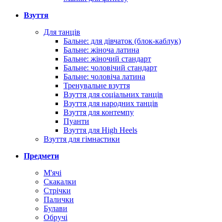
Взуття
Для танців
Бальне: для дівчаток (блок-каблук)
Бальне: жіноча латина
Бальне: жіночий стандарт
Бальне: чоловічий стандарт
Бальне: чоловіча латина
Тренувальне взуття
Взуття для соціальних танців
Взуття для народних танців
Взуття для контемпу
Пуанти
Взуття для High Heels
Взуття для гімнастики
Предмети
М'ячі
Скакалки
Стрічки
Палички
Булави
Обручі