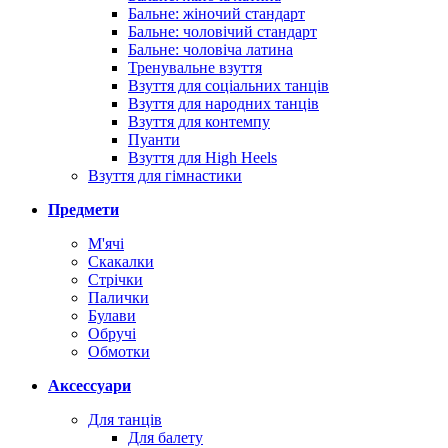
Бальне: жіночий стандарт
Бальне: чоловічий стандарт
Бальне: чоловіча латина
Тренувальне взуття
Взуття для соціальних танців
Взуття для народних танців
Взуття для контемпу
Пуанти
Взуття для High Heels
Взуття для гімнастики
Предмети
М'ячі
Скакалки
Стрічки
Палички
Булави
Обручі
Обмотки
Аксессуари
Для танців
Для балету