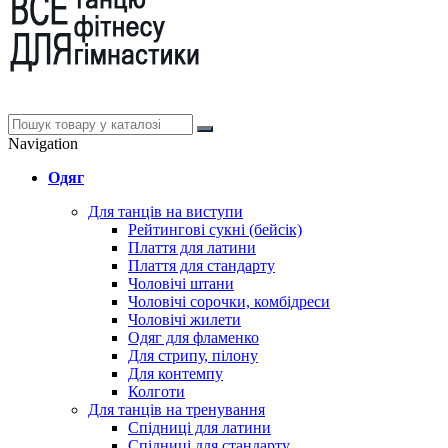
Navigation
Одяг
Для танців на виступи
Рейтингові сукні (бейсік)
Плаття для латини
Плаття для стандарту
Чоловічі штани
Чоловічі сорочки, комбідреси
Чоловічі жилети
Одяг для фламенко
Для стрипу, пілону
Для контемпу
Колготи
Для танців на тренування
Спідниці для латини
Спідниці для стандарту