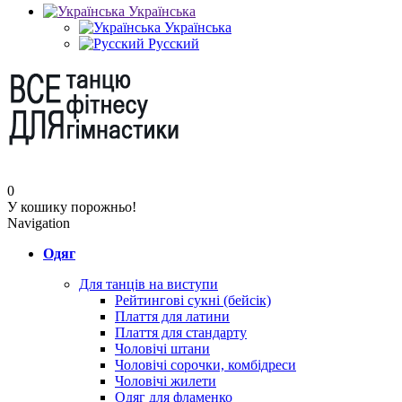
Українська
Українська
Русский
0
У кошику порожньо!
Navigation
Одяг
Для танців на виступи
Рейтингові сукні (бейсік)
Плаття для латини
Плаття для стандарту
Чоловічі штани
Чоловічі сорочки, комбідреси
Чоловічі жилети
Одяг для фламенко