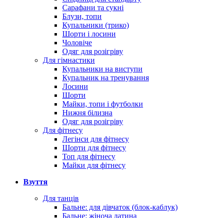
Сарафани та сукні
Блузи, топи
Купальники (трико)
Шорти і лосини
Чоловіче
Одяг для розігріву
Для гімнастики
Купальники на виступи
Купальник на тренування
Лосини
Шорти
Майки, топи і футболки
Нижня білизна
Одяг для розігріву
Для фітнесу
Легінси для фітнесу
Шорти для фітнесу
Топ для фітнесу
Майки для фітнесу
Взуття
Для танців
Бальне: для дівчаток (блок-каблук)
Бальне: жіноча латина