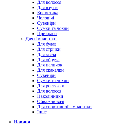
Для волосся
Для взуття
Косметика
Чоловічі
Сувеніри
Сумки та чохли
Прикраси
Для гімнастики
Для булав
Для стрічки
Для м'яча
Для обруча
Для паличок
Для скакалки
Сувеніри
Сумки та чохли
Для розтяжки
Для волосся
Наколінники
Обважнювачі
Для спортивної гімнастики
Інше
Новини