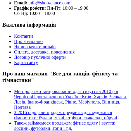
Email:
info@shop-dance.com
Графік роботи:
Пн-Пт: 10:00 – 19:00
Сб-Нд: 10:00 – 18:00
Важлива інформація
Контакти
Про компанію
Як визначити розмір
Оплата, доставка, повернення
Договір публічної оферти
Карта сайту
Про наш магазин "Все для танців, фітнесу та
гімнастики"
Ми продаємо танцювальний одяг і взуття з 2010 р в
Чернігові і доставкою по Україні: Київ, Харків, Черкаси,
Львів, Івано-Франківськ, Рівне, Маріуполь, Вінниця,
Полтава
З 2016 р додали продаж предметів для художньої
гімнастики: булави, м'ячі, стрічки, скакалки, обручі
Також займаємося продажем фітнес одягу і взуття:
лосини, футболки, топи і т.д.