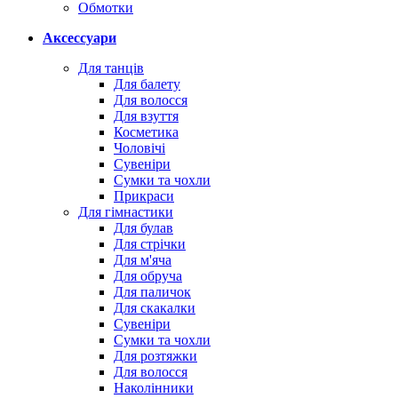
Обмотки
Аксессуари
Для танців
Для балету
Для волосся
Для взуття
Косметика
Чоловічі
Сувеніри
Сумки та чохли
Прикраси
Для гімнастики
Для булав
Для стрічки
Для м'яча
Для обруча
Для паличок
Для скакалки
Сувеніри
Сумки та чохли
Для розтяжки
Для волосся
Наколінники