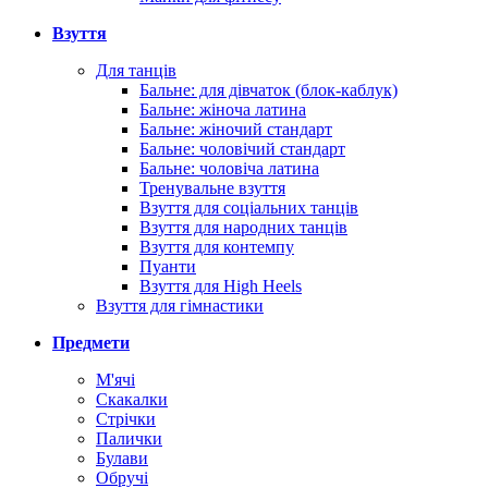
Взуття
Для танців
Бальне: для дівчаток (блок-каблук)
Бальне: жіноча латина
Бальне: жіночий стандарт
Бальне: чоловічий стандарт
Бальне: чоловіча латина
Тренувальне взуття
Взуття для соціальних танців
Взуття для народних танців
Взуття для контемпу
Пуанти
Взуття для High Heels
Взуття для гімнастики
Предмети
М'ячі
Скакалки
Стрічки
Палички
Булави
Обручі