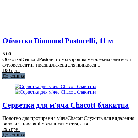
Обмотка Diamond Pastorelli, 11 м
5.00
ОбмоткаDiamondPastorelli з кольоровим металевим блиском і
флуоресцентні, предназначена для прикраси ..
190 грн.
До кошика
Серветка для м'яча Chacott блакитна
Полотно для протирання м'ячаChacott Служить для видалення
вологи з поверхні м'яча після миття, а та..
295 грн.
До кошика