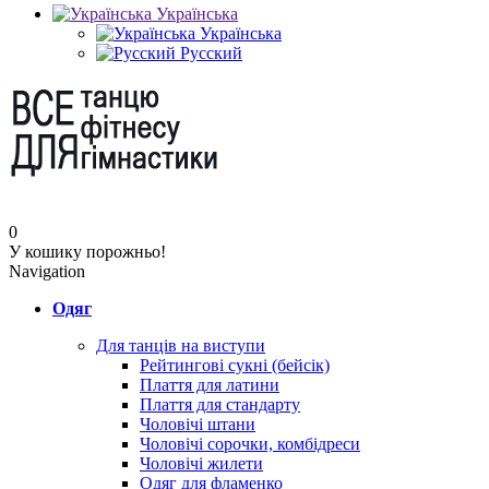
Українська
Українська
Русский
0
У кошику порожньо!
Navigation
Одяг
Для танців на виступи
Рейтингові сукні (бейсік)
Плаття для латини
Плаття для стандарту
Чоловічі штани
Чоловічі сорочки, комбідреси
Чоловічі жилети
Одяг для фламенко