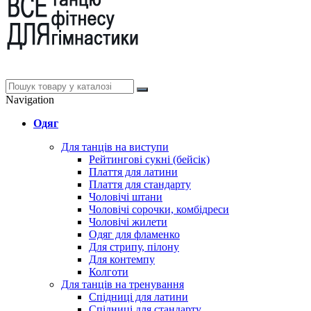
Navigation
Одяг
Для танців на виступи
Рейтингові сукні (бейсік)
Плаття для латини
Плаття для стандарту
Чоловічі штани
Чоловічі сорочки, комбідреси
Чоловічі жилети
Одяг для фламенко
Для стрипу, пілону
Для контемпу
Колготи
Для танців на тренування
Спідниці для латини
Спідниці для стандарту