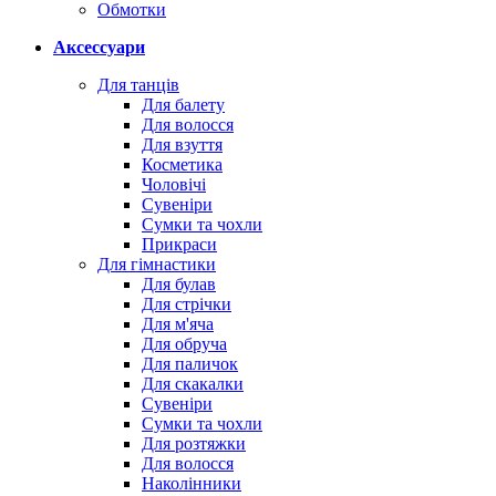
Обмотки
Аксессуари
Для танців
Для балету
Для волосся
Для взуття
Косметика
Чоловічі
Сувеніри
Сумки та чохли
Прикраси
Для гімнастики
Для булав
Для стрічки
Для м'яча
Для обруча
Для паличок
Для скакалки
Сувеніри
Сумки та чохли
Для розтяжки
Для волосся
Наколінники