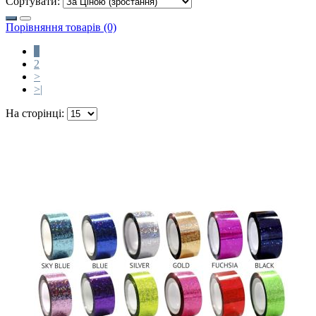
Сортувати:
Порівняння товарів (0)
1
2
>
>|
На сторінці: