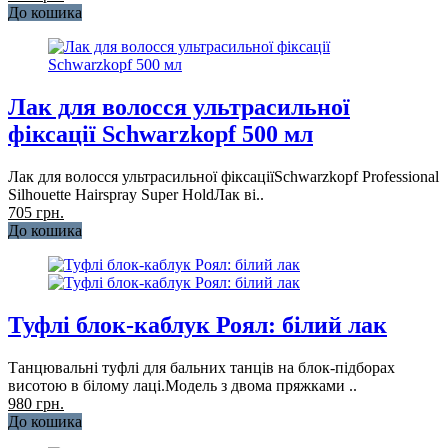
До кошика
Лак для волосся ультрасильної
фіксації Schwarzkopf 500 мл
Лак для волосся ультрасильної фіксаціїSchwarzkopf Professional
Silhouette Hairspray Super HoldЛак ві..
705 грн.
До кошика
Туфлі блок-каблук Роял: білий лак
Танцювальні туфлі для бальних танців на блок-підборах
висотою в білому лаці.Модель з двома пряжками ..
980 грн.
До кошика