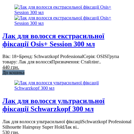
Лак для волосся екстрасильної
фіксації Osis+ Session 300 мл
Вік: 18+Бренд: Schwarzkopf ProfessionalСерія: OSISГрупа
товару: Лак для волоссяПризначення: Стайлінг..
440 грн.
До кошика
Лак для волосся ультрасильної
фіксації Schwarzkopf 300 мл
Лак для волосся ультрасильної фіксаціїSchwarzkopf Professional
Silhouette Hairspray Super HoldЛак ві..
530 грн.