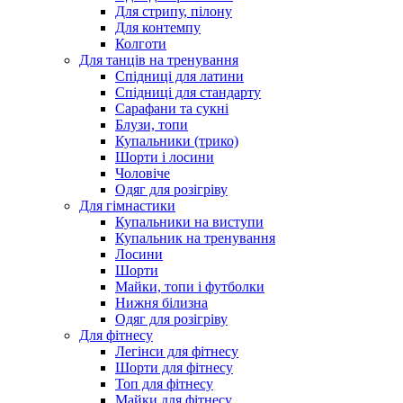
Для стрипу, пілону
Для контемпу
Колготи
Для танців на тренування
Спідниці для латини
Спідниці для стандарту
Сарафани та сукні
Блузи, топи
Купальники (трико)
Шорти і лосини
Чоловіче
Одяг для розігріву
Для гімнастики
Купальники на виступи
Купальник на тренування
Лосини
Шорти
Майки, топи і футболки
Нижня білизна
Одяг для розігріву
Для фітнесу
Легінси для фітнесу
Шорти для фітнесу
Топ для фітнесу
Майки для фітнесу