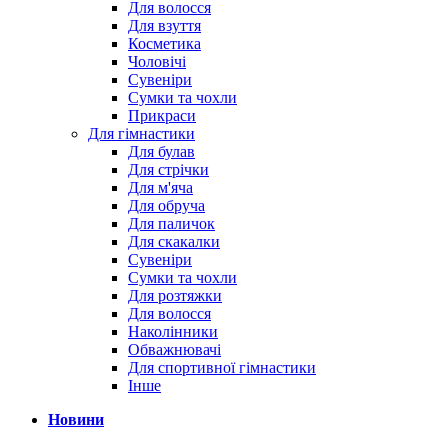
Для волосся
Для взуття
Косметика
Чоловічі
Сувеніри
Сумки та чохли
Прикраси
Для гімнастики
Для булав
Для стрічки
Для м'яча
Для обруча
Для паличок
Для скакалки
Сувеніри
Сумки та чохли
Для розтяжки
Для волосся
Наколінники
Обважнювачі
Для спортивної гімнастики
Інше
Новини