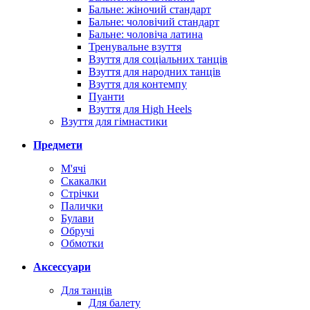
Бальне: жіночий стандарт
Бальне: чоловічий стандарт
Бальне: чоловіча латина
Тренувальне взуття
Взуття для соціальних танців
Взуття для народних танців
Взуття для контемпу
Пуанти
Взуття для High Heels
Взуття для гімнастики
Предмети
М'ячі
Скакалки
Стрічки
Палички
Булави
Обручі
Обмотки
Аксессуари
Для танців
Для балету