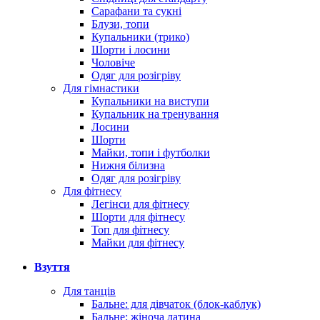
Сарафани та сукні
Блузи, топи
Купальники (трико)
Шорти і лосини
Чоловіче
Одяг для розігріву
Для гімнастики
Купальники на виступи
Купальник на тренування
Лосини
Шорти
Майки, топи і футболки
Нижня білизна
Одяг для розігріву
Для фітнесу
Легінси для фітнесу
Шорти для фітнесу
Топ для фітнесу
Майки для фітнесу
Взуття
Для танців
Бальне: для дівчаток (блок-каблук)
Бальне: жіноча латина