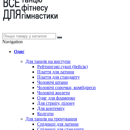
Navigation
Одяг
Для танців на виступи
Рейтингові сукні (бейсік)
Плаття для латини
Плаття для стандарту
Чоловічі штани
Чоловічі сорочки, комбідреси
Чоловічі жилети
Одяг для фламенко
Для стрипу, пілону
Для контемпу
Колготи
Для танців на тренування
Спідниці для латини
Спідниці для стандарту