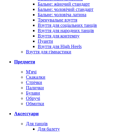
Бальне: жіночий стандарт
Бальне: чоловічий стандарт
Бальне: чоловіча латина
Тренувальне взуття
Взуття для соціальних танців
Взуття для народних танців
Взуття для контемпу
Пуанти
Взуття для High Heels
Взуття для гімнастики
Предмети
М'ячі
Скакалки
Стрічки
Палички
Булави
Обручі
Обмотки
Аксессуари
Для танців
Для балету