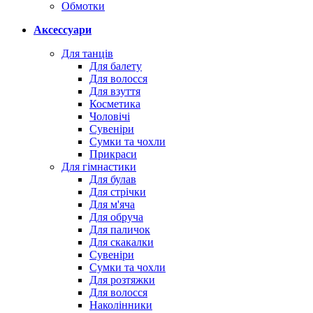
Обмотки
Аксессуари
Для танців
Для балету
Для волосся
Для взуття
Косметика
Чоловічі
Сувеніри
Сумки та чохли
Прикраси
Для гімнастики
Для булав
Для стрічки
Для м'яча
Для обруча
Для паличок
Для скакалки
Сувеніри
Сумки та чохли
Для розтяжки
Для волосся
Наколінники