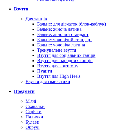
Взуття
Для танців
Бальне: для дівчаток (блок-каблук)
Бальне: жіноча латина
Бальне: жіночий стандарт
Бальне: чоловічий стандарт
Бальне: чоловіча латина
Тренувальне взуття
Взуття для соціальних танців
Взуття для народних танців
Взуття для контемпу
Пуанти
Взуття для High Heels
Взуття для гімнастики
Предмети
М'ячі
Скакалки
Стрічки
Палички
Булави
Обручі