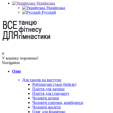
Українська
Українська
Русский
0
У кошику порожньо!
Navigation
Одяг
Для танців на виступи
Рейтингові сукні (бейсік)
Плаття для латини
Плаття для стандарту
Чоловічі штани
Чоловічі сорочки, комбідреси
Чоловічі жилети
Одяг для фламенко