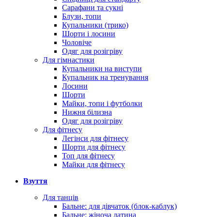
Сарафани та сукні
Блузи, топи
Купальники (трико)
Шорти і лосини
Чоловіче
Одяг для розігріву
Для гімнастики
Купальники на виступи
Купальник на тренування
Лосини
Шорти
Майки, топи і футболки
Нижня білизна
Одяг для розігріву
Для фітнесу
Легінси для фітнесу
Шорти для фітнесу
Топ для фітнесу
Майки для фітнесу
Взуття
Для танців
Бальне: для дівчаток (блок-каблук)
Бальне: жіноча латина