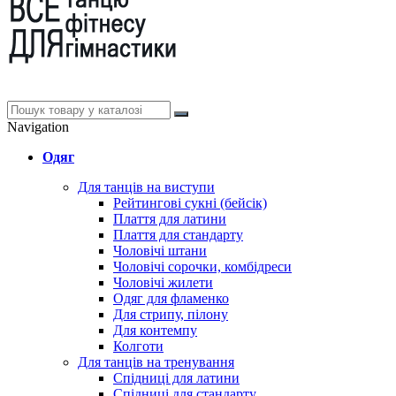
Navigation
Одяг
Для танців на виступи
Рейтингові сукні (бейсік)
Плаття для латини
Плаття для стандарту
Чоловічі штани
Чоловічі сорочки, комбідреси
Чоловічі жилети
Одяг для фламенко
Для стрипу, пілону
Для контемпу
Колготи
Для танців на тренування
Спідниці для латини
Спідниці для стандарту