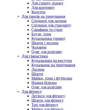
Для стрипу, пілону
Для контемпу
Колготи
Для танців на тренування
Спідниці для латини
Спідниці для стандарту
Сарафани та сукні
Блузи, топи
Купальники (трико)
Шорти і лосини
Чоловіче
Одяг для розігріву
Для гімнастики
Купальники на виступи
Купальник на тренування
Лосини
Шорти
Майки, топи і футболки
Нижня білизна
Одяг для розігріву
Для фітнесу
Легінси для фітнесу
Шорти для фітнесу
Топ для фітнесу
Майки для фітнесу