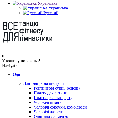
Українська
Українська
Русский
0
У кошику порожньо!
Navigation
Одяг
Для танців на виступи
Рейтингові сукні (бейсік)
Плаття для латини
Плаття для стандарту
Чоловічі штани
Чоловічі сорочки, комбідреси
Чоловічі жилети
Одяг для фламенко