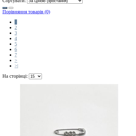
Сортувати:
Порівняння товарів (0)
1
2
3
4
5
6
7
>
>|
На сторінці: