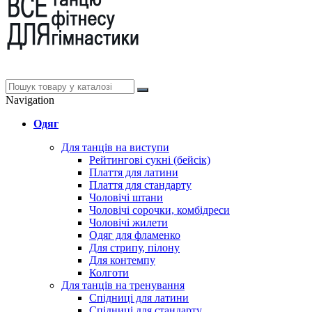
Navigation
Одяг
Для танців на виступи
Рейтингові сукні (бейсік)
Плаття для латини
Плаття для стандарту
Чоловічі штани
Чоловічі сорочки, комбідреси
Чоловічі жилети
Одяг для фламенко
Для стрипу, пілону
Для контемпу
Колготи
Для танців на тренування
Спідниці для латини
Спідниці для стандарту