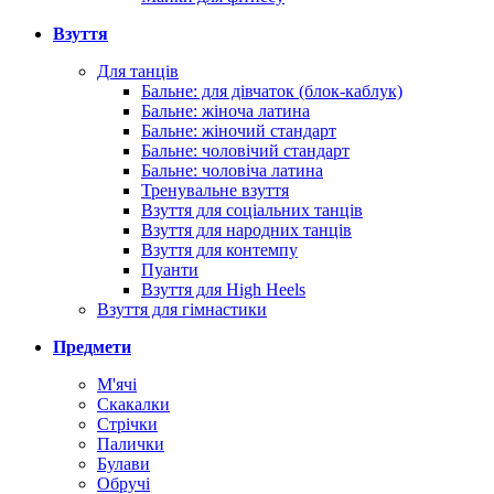
Взуття
Для танців
Бальне: для дівчаток (блок-каблук)
Бальне: жіноча латина
Бальне: жіночий стандарт
Бальне: чоловічий стандарт
Бальне: чоловіча латина
Тренувальне взуття
Взуття для соціальних танців
Взуття для народних танців
Взуття для контемпу
Пуанти
Взуття для High Heels
Взуття для гімнастики
Предмети
М'ячі
Скакалки
Стрічки
Палички
Булави
Обручі