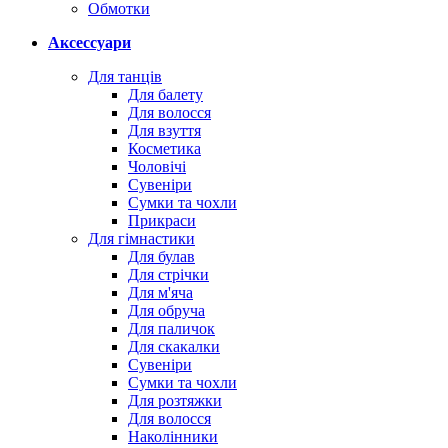
Обмотки
Аксессуари
Для танців
Для балету
Для волосся
Для взуття
Косметика
Чоловічі
Сувеніри
Сумки та чохли
Прикраси
Для гімнастики
Для булав
Для стрічки
Для м'яча
Для обруча
Для паличок
Для скакалки
Сувеніри
Сумки та чохли
Для розтяжки
Для волосся
Наколінники