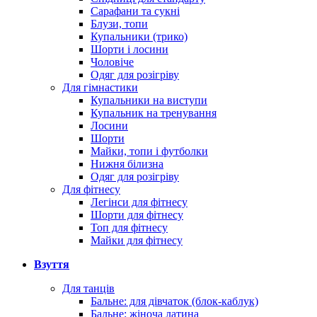
Сарафани та сукні
Блузи, топи
Купальники (трико)
Шорти і лосини
Чоловіче
Одяг для розігріву
Для гімнастики
Купальники на виступи
Купальник на тренування
Лосини
Шорти
Майки, топи і футболки
Нижня білизна
Одяг для розігріву
Для фітнесу
Легінси для фітнесу
Шорти для фітнесу
Топ для фітнесу
Майки для фітнесу
Взуття
Для танців
Бальне: для дівчаток (блок-каблук)
Бальне: жіноча латина