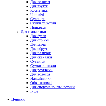
Для волосся
Для взуття
Косметика
Чоловічі
Сувеніри
Сумки та чохли
Прикраси
Для гімнастики
Для булав
Для стрічки
Для м'яча
Для обруча
Для паличок
Для скакалки
Сувеніри
Сумки та чохли
Для розтяжки
Для волосся
Наколінники
Обважнювачі
Для спортивної гімнастики
Інше
Новини