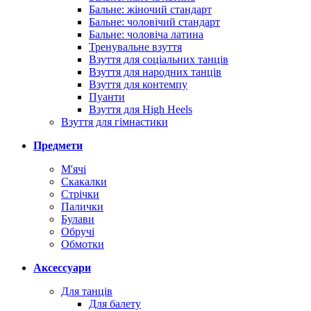
Бальне: жіночий стандарт
Бальне: чоловічий стандарт
Бальне: чоловіча латина
Тренувальне взуття
Взуття для соціальних танців
Взуття для народних танців
Взуття для контемпу
Пуанти
Взуття для High Heels
Взуття для гімнастики
Предмети
М'ячі
Скакалки
Стрічки
Палички
Булави
Обручі
Обмотки
Аксессуари
Для танців
Для балету