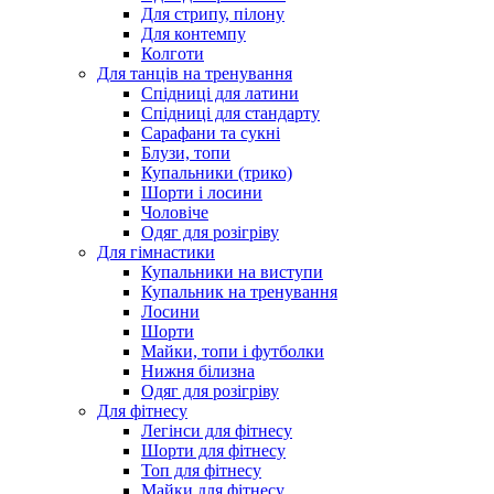
Для стрипу, пілону
Для контемпу
Колготи
Для танців на тренування
Спідниці для латини
Спідниці для стандарту
Сарафани та сукні
Блузи, топи
Купальники (трико)
Шорти і лосини
Чоловіче
Одяг для розігріву
Для гімнастики
Купальники на виступи
Купальник на тренування
Лосини
Шорти
Майки, топи і футболки
Нижня білизна
Одяг для розігріву
Для фітнесу
Легінси для фітнесу
Шорти для фітнесу
Топ для фітнесу
Майки для фітнесу