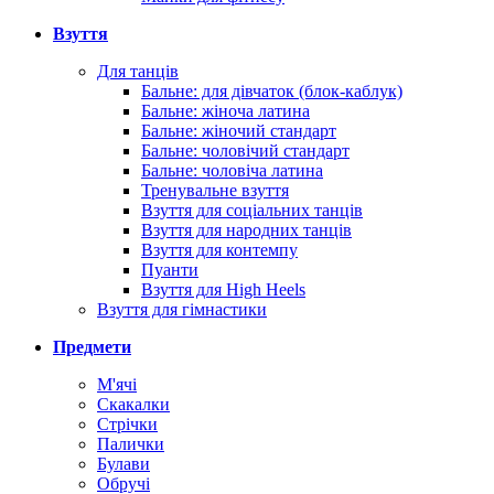
Взуття
Для танців
Бальне: для дівчаток (блок-каблук)
Бальне: жіноча латина
Бальне: жіночий стандарт
Бальне: чоловічий стандарт
Бальне: чоловіча латина
Тренувальне взуття
Взуття для соціальних танців
Взуття для народних танців
Взуття для контемпу
Пуанти
Взуття для High Heels
Взуття для гімнастики
Предмети
М'ячі
Скакалки
Стрічки
Палички
Булави
Обручі