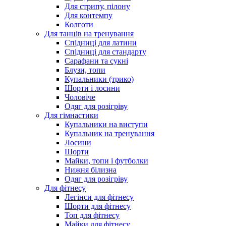
Для стрипу, пілону
Для контемпу
Колготи
Для танців на тренування
Спідниці для латини
Спідниці для стандарту
Сарафани та сукні
Блузи, топи
Купальники (трико)
Шорти і лосини
Чоловіче
Одяг для розігріву
Для гімнастики
Купальники на виступи
Купальник на тренування
Лосини
Шорти
Майки, топи і футболки
Нижня білизна
Одяг для розігріву
Для фітнесу
Легінси для фітнесу
Шорти для фітнесу
Топ для фітнесу
Майки для фітнесу