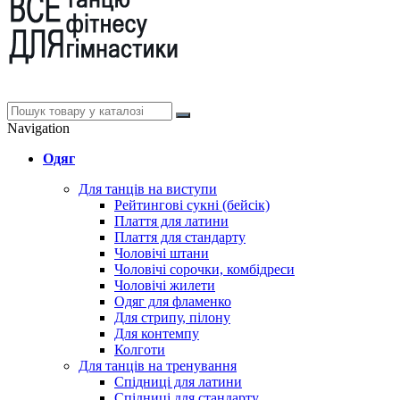
Navigation
Одяг
Для танців на виступи
Рейтингові сукні (бейсік)
Плаття для латини
Плаття для стандарту
Чоловічі штани
Чоловічі сорочки, комбідреси
Чоловічі жилети
Одяг для фламенко
Для стрипу, пілону
Для контемпу
Колготи
Для танців на тренування
Спідниці для латини
Спідниці для стандарту