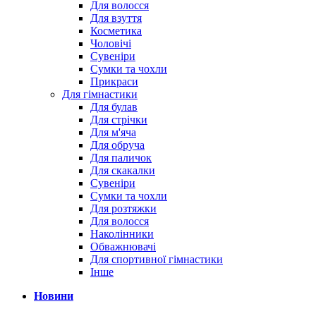
Для волосся
Для взуття
Косметика
Чоловічі
Сувеніри
Сумки та чохли
Прикраси
Для гімнастики
Для булав
Для стрічки
Для м'яча
Для обруча
Для паличок
Для скакалки
Сувеніри
Сумки та чохли
Для розтяжки
Для волосся
Наколінники
Обважнювачі
Для спортивної гімнастики
Інше
Новини