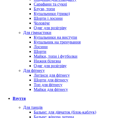
Сарафани та сукні
Блузи, топи
Купальники (трико)
Шорти і лосини
Чоловіче
Одяг для розігріву
Для гімнастики
Купальники на виступи
Купальник на тренування
Лосини
Шорти
Майки, топи і футболки
Нижня білизна
Одяг для розігріву
Для фітнесу
Легінси для фітнесу
Шорти для фітнесу
Топ для фітнесу
Майки для фітнесу
Взуття
Для танців
Бальне: для дівчаток (блок-каблук)
Бальне: жіноча латина