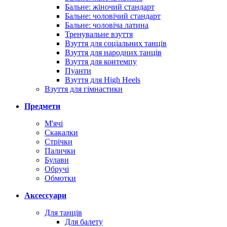
Бальне: жіночий стандарт
Бальне: чоловічий стандарт
Бальне: чоловіча латина
Тренувальне взуття
Взуття для соціальних танців
Взуття для народних танців
Взуття для контемпу
Пуанти
Взуття для High Heels
Взуття для гімнастики
Предмети
М'ячі
Скакалки
Стрічки
Палички
Булави
Обручі
Обмотки
Аксессуари
Для танців
Для балету