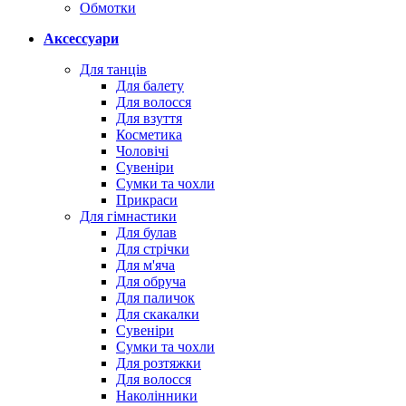
Обмотки
Аксессуари
Для танців
Для балету
Для волосся
Для взуття
Косметика
Чоловічі
Сувеніри
Сумки та чохли
Прикраси
Для гімнастики
Для булав
Для стрічки
Для м'яча
Для обруча
Для паличок
Для скакалки
Сувеніри
Сумки та чохли
Для розтяжки
Для волосся
Наколінники