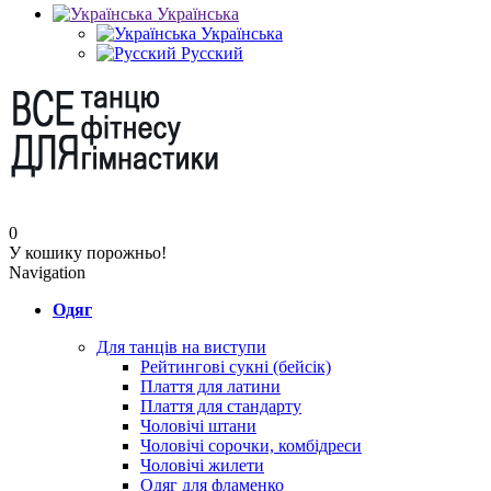
Українська
Українська
Русский
0
У кошику порожньо!
Navigation
Одяг
Для танців на виступи
Рейтингові сукні (бейсік)
Плаття для латини
Плаття для стандарту
Чоловічі штани
Чоловічі сорочки, комбідреси
Чоловічі жилети
Одяг для фламенко