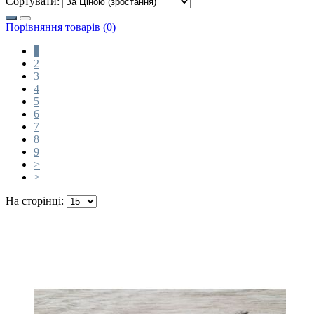
Сортувати:
Порівняння товарів (0)
1
2
3
4
5
6
7
8
9
>
>|
На сторінці: