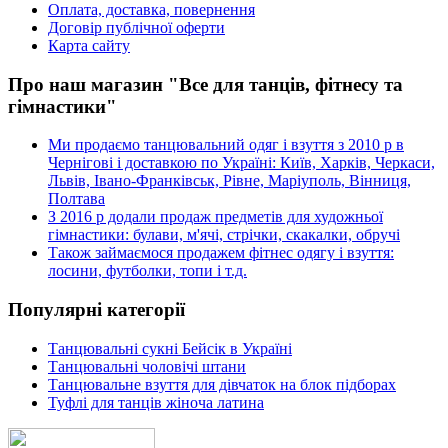
Оплата, доставка, повернення
Договір публічної оферти
Карта сайту
Про наш магазин "Все для танців, фітнесу та
гімнастики"
Ми продаємо танцювальний одяг і взуття з 2010 р в
Чернігові і доставкою по Україні: Київ, Харків, Черкаси,
Львів, Івано-Франківськ, Рівне, Маріуполь, Вінниця,
Полтава
З 2016 р додали продаж предметів для художньої
гімнастики: булави, м'ячі, стрічки, скакалки, обручі
Також займаємося продажем фітнес одягу і взуття:
лосини, футболки, топи і т.д.
Популярні категорії
Танцювальні сукні Бейсік в Україні
Танцювальні чоловічі штани
Танцювальне взуття для дівчаток на блок підборах
Туфлі для танців жіноча латина