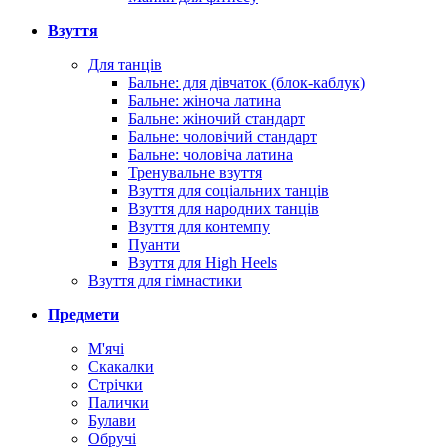
Взуття
Для танців
Бальне: для дівчаток (блок-каблук)
Бальне: жіноча латина
Бальне: жіночий стандарт
Бальне: чоловічий стандарт
Бальне: чоловіча латина
Тренувальне взуття
Взуття для соціальних танців
Взуття для народних танців
Взуття для контемпу
Пуанти
Взуття для High Heels
Взуття для гімнастики
Предмети
М'ячі
Скакалки
Стрічки
Палички
Булави
Обручі