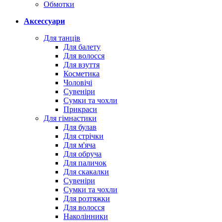
Обмотки
Аксессуари
Для танців
Для балету
Для волосся
Для взуття
Косметика
Чоловічі
Сувеніри
Сумки та чохли
Прикраси
Для гімнастики
Для булав
Для стрічки
Для м'яча
Для обруча
Для паличок
Для скакалки
Сувеніри
Сумки та чохли
Для розтяжки
Для волосся
Наколінники