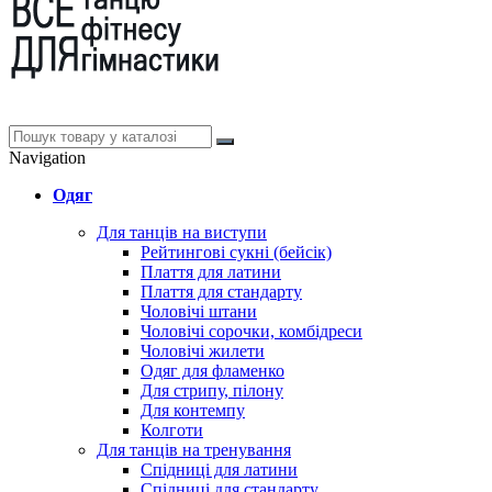
Navigation
Одяг
Для танців на виступи
Рейтингові сукні (бейсік)
Плаття для латини
Плаття для стандарту
Чоловічі штани
Чоловічі сорочки, комбідреси
Чоловічі жилети
Одяг для фламенко
Для стрипу, пілону
Для контемпу
Колготи
Для танців на тренування
Спідниці для латини
Спідниці для стандарту