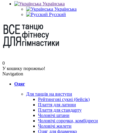
Українська
Українська
Русский
0
У кошику порожньо!
Navigation
Одяг
Для танців на виступи
Рейтингові сукні (бейсік)
Плаття для латини
Плаття для стандарту
Чоловічі штани
Чоловічі сорочки, комбідреси
Чоловічі жилети
Одяг для фламенко