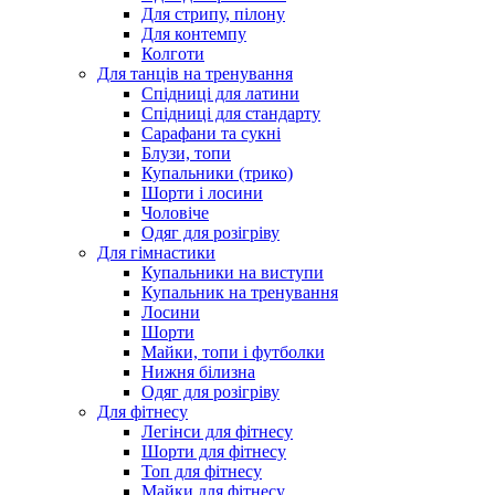
Для стрипу, пілону
Для контемпу
Колготи
Для танців на тренування
Спідниці для латини
Спідниці для стандарту
Сарафани та сукні
Блузи, топи
Купальники (трико)
Шорти і лосини
Чоловіче
Одяг для розігріву
Для гімнастики
Купальники на виступи
Купальник на тренування
Лосини
Шорти
Майки, топи і футболки
Нижня білизна
Одяг для розігріву
Для фітнесу
Легінси для фітнесу
Шорти для фітнесу
Топ для фітнесу
Майки для фітнесу