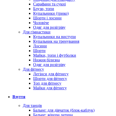
Сарафани та сукні
Блузи, топи
Купальники (трико)
Шорти і лосини
Чоловіче
Одяг для розігріву
Для гімнастики
Купальники на виступи
Купальник на тренування
Лосини
Шорти
Майки, топи і футболки
Нижня білизна
Одяг для розігріву
Для фітнесу
Легінси для фітнесу
Шорти для фітнесу
Топ для фітнесу
Майки для фітнесу
Взуття
Для танців
Бальне: для дівчаток (блок-каблук)
Бальне: жіноча латина