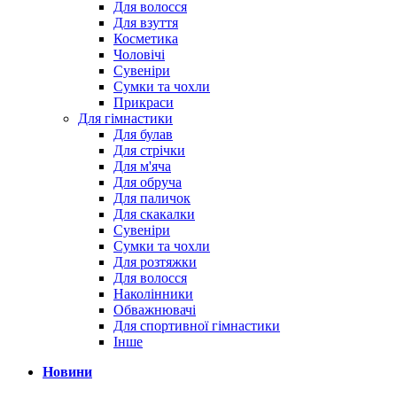
Для волосся
Для взуття
Косметика
Чоловічі
Сувеніри
Сумки та чохли
Прикраси
Для гімнастики
Для булав
Для стрічки
Для м'яча
Для обруча
Для паличок
Для скакалки
Сувеніри
Сумки та чохли
Для розтяжки
Для волосся
Наколінники
Обважнювачі
Для спортивної гімнастики
Інше
Новини