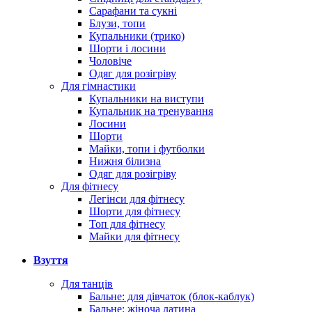
Сарафани та сукні
Блузи, топи
Купальники (трико)
Шорти і лосини
Чоловіче
Одяг для розігріву
Для гімнастики
Купальники на виступи
Купальник на тренування
Лосини
Шорти
Майки, топи і футболки
Нижня білизна
Одяг для розігріву
Для фітнесу
Легінси для фітнесу
Шорти для фітнесу
Топ для фітнесу
Майки для фітнесу
Взуття
Для танців
Бальне: для дівчаток (блок-каблук)
Бальне: жіноча латина