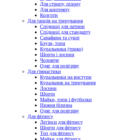
Для стрипу, пілону
Для контемпу
Колготи
Для танців на тренування
Спідниці для латини
Спідниці для стандарту
Сарафани та сукні
Блузи, топи
Купальники (трико)
Шорти і лосини
Чоловіче
Одяг для розігріву
Для гімнастики
Купальники на виступи
Купальник на тренування
Лосини
Шорти
Майки, топи і футболки
Нижня білизна
Одяг для розігріву
Для фітнесу
Легінси для фітнесу
Шорти для фітнесу
Топ для фітнесу
Майки для фітнесу