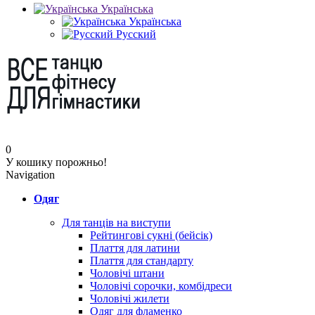
Українська
Українська
Русский
0
У кошику порожньо!
Navigation
Одяг
Для танців на виступи
Рейтингові сукні (бейсік)
Плаття для латини
Плаття для стандарту
Чоловічі штани
Чоловічі сорочки, комбідреси
Чоловічі жилети
Одяг для фламенко