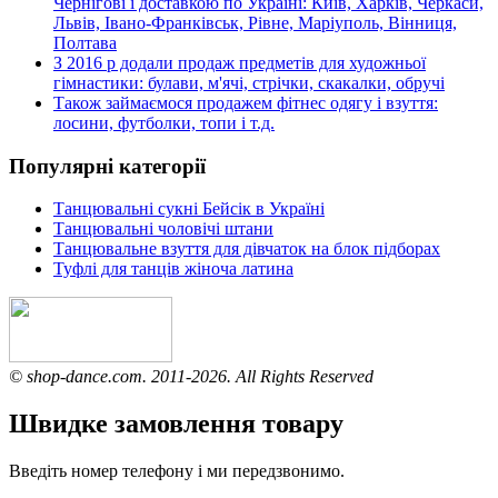
Чернігові і доставкою по Україні: Київ, Харків, Черкаси,
Львів, Івано-Франківськ, Рівне, Маріуполь, Вінниця,
Полтава
З 2016 р додали продаж предметів для художньої
гімнастики: булави, м'ячі, стрічки, скакалки, обручі
Також займаємося продажем фітнес одягу і взуття:
лосини, футболки, топи і т.д.
Популярні категорії
Танцювальні сукні Бейсік в Україні
Танцювальні чоловічі штани
Танцювальне взуття для дівчаток на блок підборах
Туфлі для танців жіноча латина
© shop-dance.com. 2011-2026. All Rights Reserved
Швидке замовлення товару
Введіть номер телефону і ми передзвонимо.