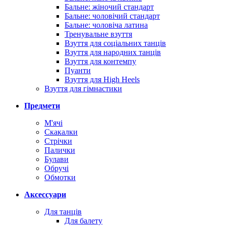
Бальне: жіночий стандарт
Бальне: чоловічий стандарт
Бальне: чоловіча латина
Тренувальне взуття
Взуття для соціальних танців
Взуття для народних танців
Взуття для контемпу
Пуанти
Взуття для High Heels
Взуття для гімнастики
Предмети
М'ячі
Скакалки
Стрічки
Палички
Булави
Обручі
Обмотки
Аксессуари
Для танців
Для балету