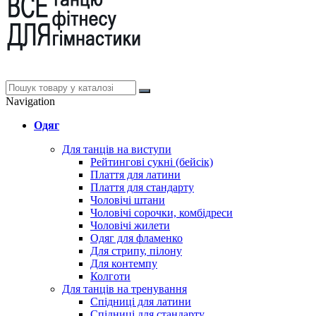
Navigation
Одяг
Для танців на виступи
Рейтингові сукні (бейсік)
Плаття для латини
Плаття для стандарту
Чоловічі штани
Чоловічі сорочки, комбідреси
Чоловічі жилети
Одяг для фламенко
Для стрипу, пілону
Для контемпу
Колготи
Для танців на тренування
Спідниці для латини
Спідниці для стандарту