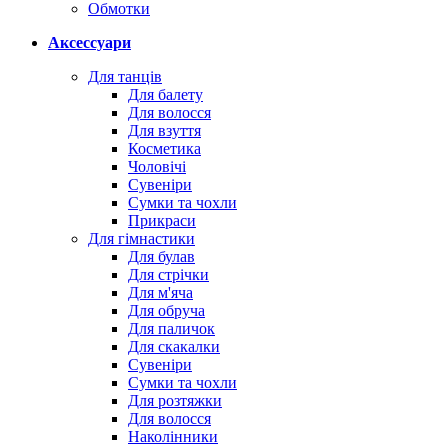
Обмотки
Аксессуари
Для танців
Для балету
Для волосся
Для взуття
Косметика
Чоловічі
Сувеніри
Сумки та чохли
Прикраси
Для гімнастики
Для булав
Для стрічки
Для м'яча
Для обруча
Для паличок
Для скакалки
Сувеніри
Сумки та чохли
Для розтяжки
Для волосся
Наколінники