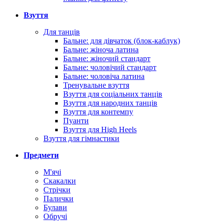
Взуття
Для танців
Бальне: для дівчаток (блок-каблук)
Бальне: жіноча латина
Бальне: жіночий стандарт
Бальне: чоловічий стандарт
Бальне: чоловіча латина
Тренувальне взуття
Взуття для соціальних танців
Взуття для народних танців
Взуття для контемпу
Пуанти
Взуття для High Heels
Взуття для гімнастики
Предмети
М'ячі
Скакалки
Стрічки
Палички
Булави
Обручі