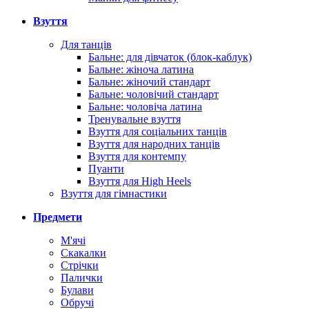
Взуття
Для танців
Бальне: для дівчаток (блок-каблук)
Бальне: жіноча латина
Бальне: жіночий стандарт
Бальне: чоловічий стандарт
Бальне: чоловіча латина
Тренувальне взуття
Взуття для соціальних танців
Взуття для народних танців
Взуття для контемпу
Пуанти
Взуття для High Heels
Взуття для гімнастики
Предмети
М'ячі
Скакалки
Стрічки
Палички
Булави
Обручі