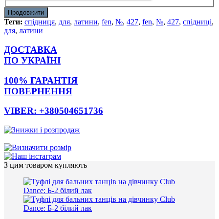
Продовжити
Теги:
спідниця
,
для
,
латини
,
fen
,
№
,
427
,
fen
,
№
,
427
,
спідниці
,
для
,
латини
ДОСТАВКА
ПО УКРАЇНІ
100% ГАРАНТІЯ
ПОВЕРНЕННЯ
VIBER: +380504651736
З цим товаром купляють