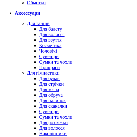
Обмотки
Аксессуари
Для танців
Для балету
Для волосся
Для взуття
Косметика
Чоловічі
Сувеніри
Сумки та чохли
Прикраси
Для гімнастики
Для булав
Для стрічки
Для м'яча
Для обруча
Для паличок
Для скакалки
Сувеніри
Сумки та чохли
Для розтяжки
Для волосся
Наколінники