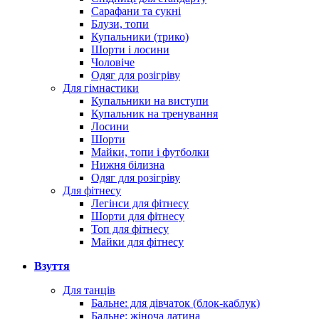
Сарафани та сукні
Блузи, топи
Купальники (трико)
Шорти і лосини
Чоловіче
Одяг для розігріву
Для гімнастики
Купальники на виступи
Купальник на тренування
Лосини
Шорти
Майки, топи і футболки
Нижня білизна
Одяг для розігріву
Для фітнесу
Легінси для фітнесу
Шорти для фітнесу
Топ для фітнесу
Майки для фітнесу
Взуття
Для танців
Бальне: для дівчаток (блок-каблук)
Бальне: жіноча латина