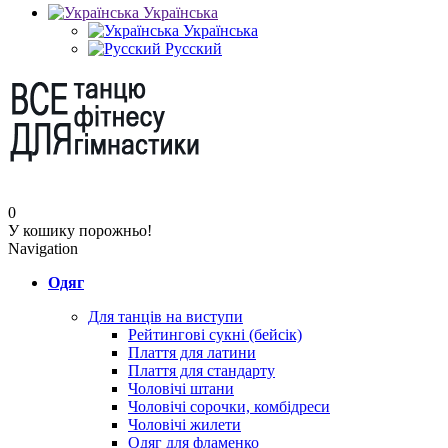
Українська
Українська
Русский
0
У кошику порожньо!
Navigation
Одяг
Для танців на виступи
Рейтингові сукні (бейсік)
Плаття для латини
Плаття для стандарту
Чоловічі штани
Чоловічі сорочки, комбідреси
Чоловічі жилети
Одяг для фламенко