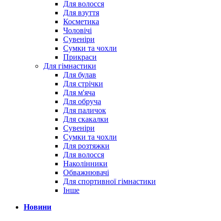
Для волосся
Для взуття
Косметика
Чоловічі
Сувеніри
Сумки та чохли
Прикраси
Для гімнастики
Для булав
Для стрічки
Для м'яча
Для обруча
Для паличок
Для скакалки
Сувеніри
Сумки та чохли
Для розтяжки
Для волосся
Наколінники
Обважнювачі
Для спортивної гімнастики
Інше
Новини