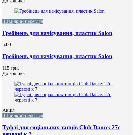
До кошика
Швидкий перегляд
Гребінець для начісування, пластик Salon
5.00
Гребінець для начісування, пластик Salon
115 грн.
До кошика
Акція
Швидкий перегляд
Туфлі для соціальних танців Club Dance: 27с
червоні к 7