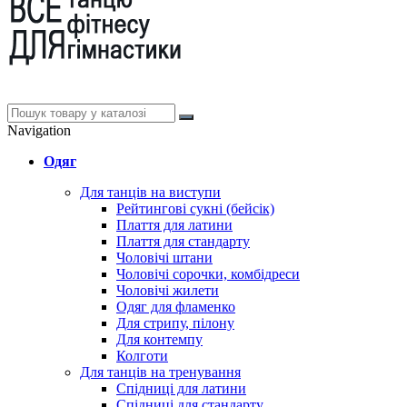
Navigation
Одяг
Для танців на виступи
Рейтингові сукні (бейсік)
Плаття для латини
Плаття для стандарту
Чоловічі штани
Чоловічі сорочки, комбідреси
Чоловічі жилети
Одяг для фламенко
Для стрипу, пілону
Для контемпу
Колготи
Для танців на тренування
Спідниці для латини
Спідниці для стандарту