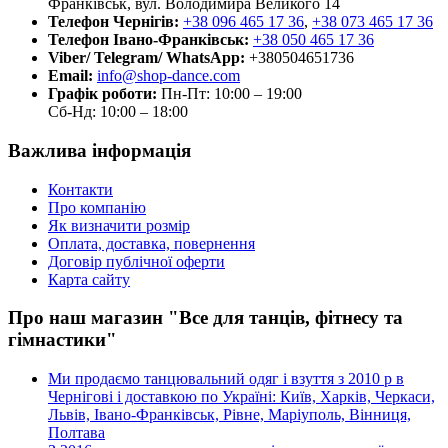
Франківськ, вул. Володимира Великого 14
Телефон Чернігів:
+38 096 465 17 36
,
+38 073 465 17 36
Телефон Івано-Франківськ:
+38 050 465 17 36
Viber/ Telegram/ WhatsApp:
+380504651736
Email:
info@shop-dance.com
Графік роботи:
Пн-Пт: 10:00 – 19:00
Сб-Нд: 10:00 – 18:00
Важлива інформація
Контакти
Про компанію
Як визначити розмір
Оплата, доставка, повернення
Договір публічної оферти
Карта сайту
Про наш магазин "Все для танців, фітнесу та
гімнастики"
Ми продаємо танцювальний одяг і взуття з 2010 р в
Чернігові і доставкою по Україні: Київ, Харків, Черкаси,
Львів, Івано-Франківськ, Рівне, Маріуполь, Вінниця,
Полтава