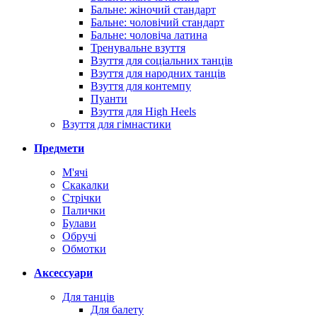
Бальне: жіночий стандарт
Бальне: чоловічий стандарт
Бальне: чоловіча латина
Тренувальне взуття
Взуття для соціальних танців
Взуття для народних танців
Взуття для контемпу
Пуанти
Взуття для High Heels
Взуття для гімнастики
Предмети
М'ячі
Скакалки
Стрічки
Палички
Булави
Обручі
Обмотки
Аксессуари
Для танців
Для балету