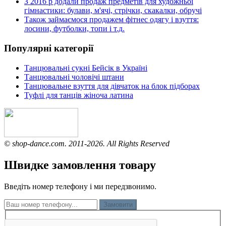
З 2016 р додали продаж предметів для художньої
гімнастики: булави, м'ячі, стрічки, скакалки, обручі
Також займаємося продажем фітнес одягу і взуття:
лосини, футболки, топи і т.д.
Популярні категорії
Танцювальні сукні Бейсік в Україні
Танцювальні чоловічі штани
Танцювальне взуття для дівчаток на блок підборах
Туфлі для танців жіноча латина
© shop-dance.com. 2011-2026. All Rights Reserved
Швидке замовлення товару
Введіть номер телефону і ми передзвонимо.
Замовити