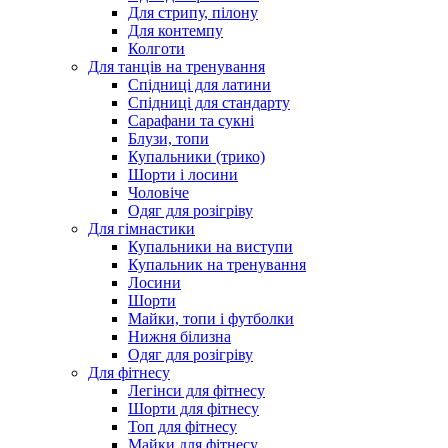
Для стрипу, пілону
Для контемпу
Колготи
Для танців на тренування
Спідниці для латини
Спідниці для стандарту
Сарафани та сукні
Блузи, топи
Купальники (трико)
Шорти і лосини
Чоловіче
Одяг для розігріву
Для гімнастики
Купальники на виступи
Купальник на тренування
Лосини
Шорти
Майки, топи і футболки
Нижня білизна
Одяг для розігріву
Для фітнесу
Легінси для фітнесу
Шорти для фітнесу
Топ для фітнесу
Майки для фітнесу