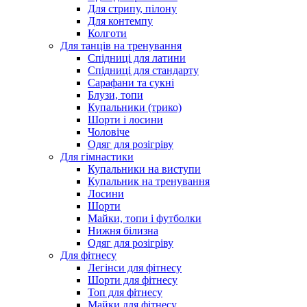
Для стрипу, пілону
Для контемпу
Колготи
Для танців на тренування
Спідниці для латини
Спідниці для стандарту
Сарафани та сукні
Блузи, топи
Купальники (трико)
Шорти і лосини
Чоловіче
Одяг для розігріву
Для гімнастики
Купальники на виступи
Купальник на тренування
Лосини
Шорти
Майки, топи і футболки
Нижня білизна
Одяг для розігріву
Для фітнесу
Легінси для фітнесу
Шорти для фітнесу
Топ для фітнесу
Майки для фітнесу