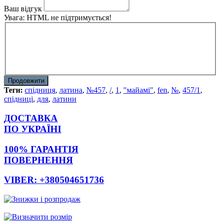
Ваш відгук
Увага:
HTML не підтримується!
Продовжити
Теги:
спідниця
,
латина
,
№457
,
/
,
1
,
"майамі"
,
fen
,
№
,
457/1
,
спідниці
,
для
,
латини
ДОСТАВКА
ПО УКРАЇНІ
100% ГАРАНТІЯ
ПОВЕРНЕННЯ
VIBER: +380504651736