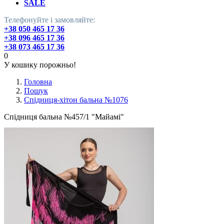
SALE
Телефонуйте і замовляйте:
+38 050 465 17 36
+38 096 465 17 36
+38 073 465 17 36
0
У кошику порожньо!
Головна
Пошук
Спідниця-хітон бальна №1076
Спідниця бальна №457/1 "Майамі"