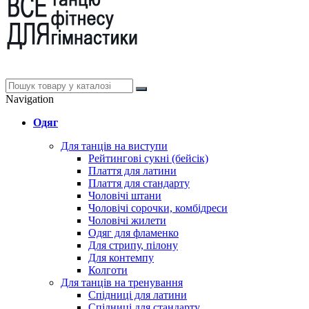
Navigation
Одяг
Для танців на виступи
Рейтингові сукні (бейсік)
Плаття для латини
Плаття для стандарту
Чоловічі штани
Чоловічі сорочки, комбідреси
Чоловічі жилети
Одяг для фламенко
Для стрипу, пілону
Для контемпу
Колготи
Для танців на тренування
Спідниці для латини
Спідниці для стандарту