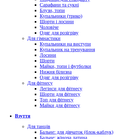
Сарафани та сукні
Блузи, топи
Купальники (трико)
Шорти і лосини
Чоловіче
Одяг для розігріву
Для гімнастики
Купальники на виступи
Купальник на тренування
Лосини
Шорти
Майки, топи і футболки
Нижня білизна
Одяг для розігріву
Для фітнесу
Легінси для фітнесу
Шорти для фітнесу
Топ для фітнесу
Майки для фітнесу
Взуття
Для танців
Бальне: для дівчаток (блок-каблук)
Бальне: жіноча латина