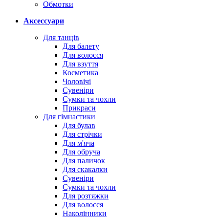
Обмотки
Аксессуари
Для танців
Для балету
Для волосся
Для взуття
Косметика
Чоловічі
Сувеніри
Сумки та чохли
Прикраси
Для гімнастики
Для булав
Для стрічки
Для м'яча
Для обруча
Для паличок
Для скакалки
Сувеніри
Сумки та чохли
Для розтяжки
Для волосся
Наколінники