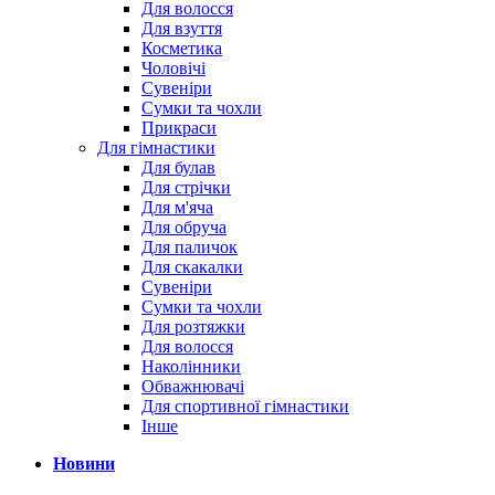
Для волосся
Для взуття
Косметика
Чоловічі
Сувеніри
Сумки та чохли
Прикраси
Для гімнастики
Для булав
Для стрічки
Для м'яча
Для обруча
Для паличок
Для скакалки
Сувеніри
Сумки та чохли
Для розтяжки
Для волосся
Наколінники
Обважнювачі
Для спортивної гімнастики
Інше
Новини