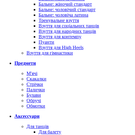
Бальне: жіночий стандарт
Бальне: чоловічий стандарт
Бальне: чоловіча латина
Тренувальне взуття
Взуття для соціальних танців
Взуття для народних танців
Взуття для контемпу
Пуанти
Взуття для High Heels
Взуття для гімнастики
Предмети
М'ячі
Скакалки
Стрічки
Палички
Булави
Обручі
Обмотки
Аксессуари
Для танців
Для балету