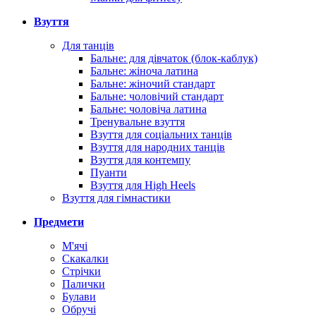
Взуття
Для танців
Бальне: для дівчаток (блок-каблук)
Бальне: жіноча латина
Бальне: жіночий стандарт
Бальне: чоловічий стандарт
Бальне: чоловіча латина
Тренувальне взуття
Взуття для соціальних танців
Взуття для народних танців
Взуття для контемпу
Пуанти
Взуття для High Heels
Взуття для гімнастики
Предмети
М'ячі
Скакалки
Стрічки
Палички
Булави
Обручі