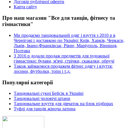
Договір публічної оферти
Карта сайту
Про наш магазин "Все для танців, фітнесу та
гімнастики"
Ми продаємо танцювальний одяг і взуття з 2010 р в
Чернігові і доставкою по Україні: Київ, Харків, Черкаси,
Львів, Івано-Франківськ, Рівне, Маріуполь, Вінниця,
Полтава
З 2016 р додали продаж предметів для художньої
гімнастики: булави, м'ячі, стрічки, скакалки, обручі
Також займаємося продажем фітнес одягу і взуття:
лосини, футболки, топи і т.д.
Популярні категорії
Танцювальні сукні Бейсік в Україні
Танцювальні чоловічі штани
Танцювальне взуття для дівчаток на блок підборах
Туфлі для танців жіноча латина