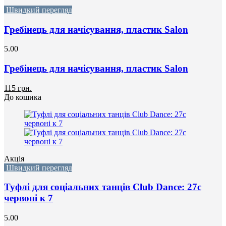
Швидкий перегляд
Гребінець для начісування, пластик Salon
5.00
Гребінець для начісування, пластик Salon
115 грн.
До кошика
Акція
Швидкий перегляд
Туфлі для соціальних танців Club Dance: 27с
червоні к 7
5.00