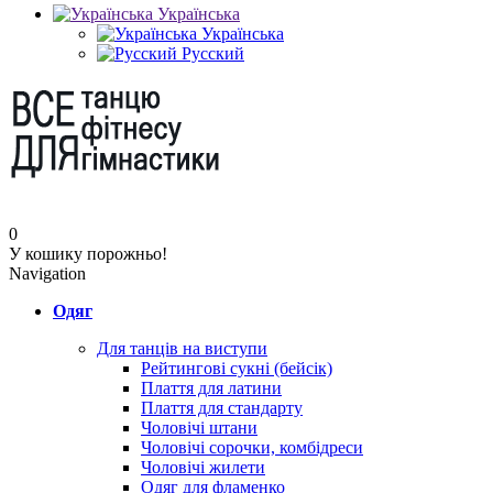
Українська
Українська
Русский
0
У кошику порожньо!
Navigation
Одяг
Для танців на виступи
Рейтингові сукні (бейсік)
Плаття для латини
Плаття для стандарту
Чоловічі штани
Чоловічі сорочки, комбідреси
Чоловічі жилети
Одяг для фламенко