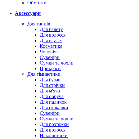
Обмотки
Аксессуари
Для танців
Для балету
Для волосся
Для взуття
Косметика
Чоловічі
Сувеніри
Сумки та чохли
Прикраси
Для гімнастики
Для булав
Для стрічки
Для м'яча
Для обруча
Для паличок
Для скакалки
Сувеніри
Сумки та чохли
Для розтяжки
Для волосся
Наколінники