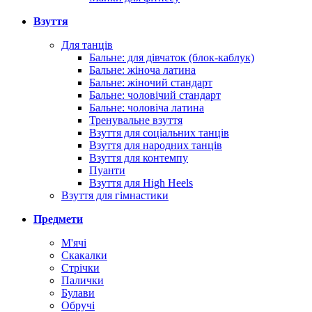
Взуття
Для танців
Бальне: для дівчаток (блок-каблук)
Бальне: жіноча латина
Бальне: жіночий стандарт
Бальне: чоловічий стандарт
Бальне: чоловіча латина
Тренувальне взуття
Взуття для соціальних танців
Взуття для народних танців
Взуття для контемпу
Пуанти
Взуття для High Heels
Взуття для гімнастики
Предмети
М'ячі
Скакалки
Стрічки
Палички
Булави
Обручі