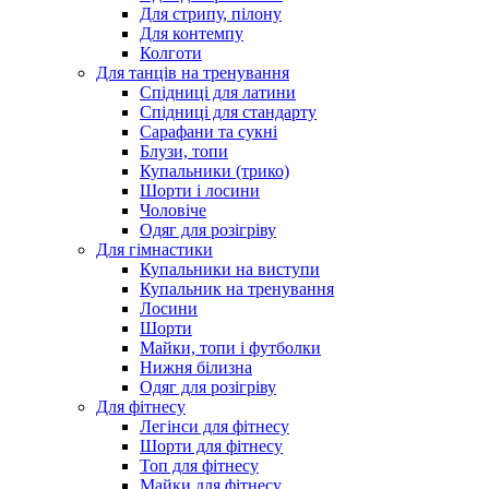
Для стрипу, пілону
Для контемпу
Колготи
Для танців на тренування
Спідниці для латини
Спідниці для стандарту
Сарафани та сукні
Блузи, топи
Купальники (трико)
Шорти і лосини
Чоловіче
Одяг для розігріву
Для гімнастики
Купальники на виступи
Купальник на тренування
Лосини
Шорти
Майки, топи і футболки
Нижня білизна
Одяг для розігріву
Для фітнесу
Легінси для фітнесу
Шорти для фітнесу
Топ для фітнесу
Майки для фітнесу