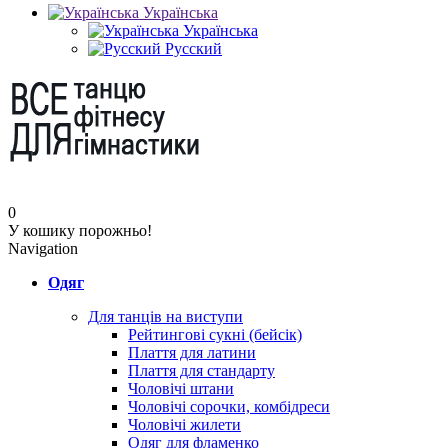
Українська
Українська
Русский
0
У кошику порожньо!
Navigation
Одяг
Для танців на виступи
Рейтингові сукні (бейсік)
Плаття для латини
Плаття для стандарту
Чоловічі штани
Чоловічі сорочки, комбідреси
Чоловічі жилети
Одяг для фламенко