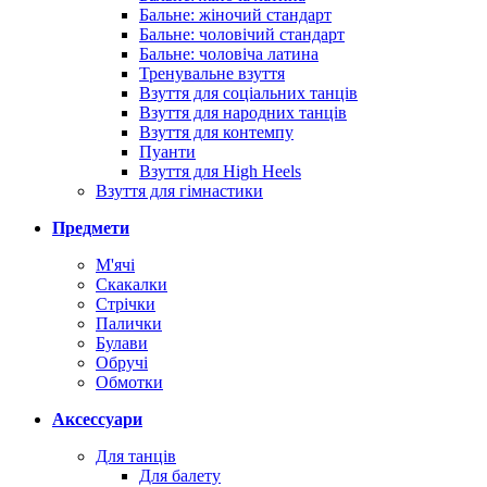
Бальне: жіночий стандарт
Бальне: чоловічий стандарт
Бальне: чоловіча латина
Тренувальне взуття
Взуття для соціальних танців
Взуття для народних танців
Взуття для контемпу
Пуанти
Взуття для High Heels
Взуття для гімнастики
Предмети
М'ячі
Скакалки
Стрічки
Палички
Булави
Обручі
Обмотки
Аксессуари
Для танців
Для балету