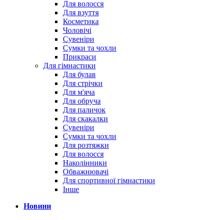
Для волосся
Для взуття
Косметика
Чоловічі
Сувеніри
Сумки та чохли
Прикраси
Для гімнастики
Для булав
Для стрічки
Для м'яча
Для обруча
Для паличок
Для скакалки
Сувеніри
Сумки та чохли
Для розтяжки
Для волосся
Наколінники
Обважнювачі
Для спортивної гімнастики
Інше
Новини