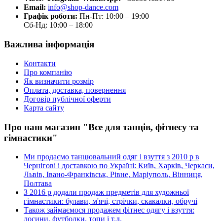
Email:
info@shop-dance.com
Графік роботи:
Пн-Пт: 10:00 – 19:00
Сб-Нд: 10:00 – 18:00
Важлива інформація
Контакти
Про компанію
Як визначити розмір
Оплата, доставка, повернення
Договір публічної оферти
Карта сайту
Про наш магазин "Все для танців, фітнесу та
гімнастики"
Ми продаємо танцювальний одяг і взуття з 2010 р в
Чернігові і доставкою по Україні: Київ, Харків, Черкаси,
Львів, Івано-Франківськ, Рівне, Маріуполь, Вінниця,
Полтава
З 2016 р додали продаж предметів для художньої
гімнастики: булави, м'ячі, стрічки, скакалки, обручі
Також займаємося продажем фітнес одягу і взуття:
лосини, футболки, топи і т.д.