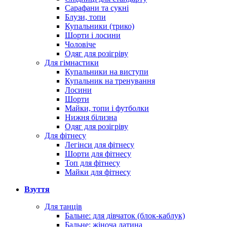
Сарафани та сукні
Блузи, топи
Купальники (трико)
Шорти і лосини
Чоловіче
Одяг для розігріву
Для гімнастики
Купальники на виступи
Купальник на тренування
Лосини
Шорти
Майки, топи і футболки
Нижня білизна
Одяг для розігріву
Для фітнесу
Легінси для фітнесу
Шорти для фітнесу
Топ для фітнесу
Майки для фітнесу
Взуття
Для танців
Бальне: для дівчаток (блок-каблук)
Бальне: жіноча латина