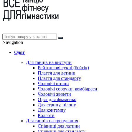
Navigation
Одяг
Для танців на виступи
Рейтингові сукні (бейсік)
Плаття для латини
Плаття для стандарту
Чоловічі штани
Чоловічі сорочки, комбідреси
Чоловічі жилети
Одяг для фламенко
Для стрипу, пілону
Для контемпу
Колготи
Для танців на тренування
Спідниці для латини
Спідниці для стандарту