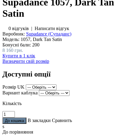
Supadance 1057, Dark Tan
Satin
0 відгуків
|
Написати відгук
Виробник:
Supadance (Супаданс)
Модель:
1057, Dark Tan Satin
Бонусні бали:
200
8 160 грн.
Купити в 1 клік
Визначити свій розмір
Доступні опції
Розмір UK
Вариант каблука
Кількість
В закладки
Сравнить
s
До порівняння