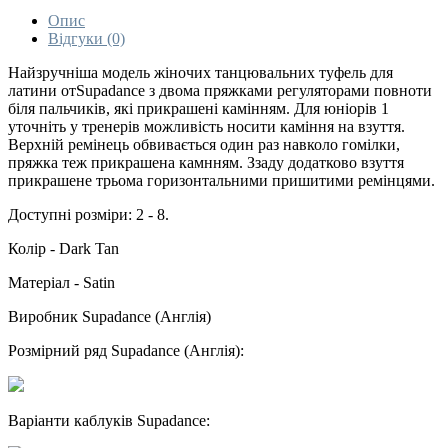
Опис
Відгуки (0)
Найзручніша модель жіночих танцювальних туфель для
латини отSupadance з двома пряжками регуляторами повноти
біля пальчиків, які прикрашені камінням. Для юніорів 1
уточніть у тренерів можливість носити каміння на взуття.
Верхній ремінець обвивається один раз навколо гомілки,
пряжка теж прикрашена камнням. Ззаду додатково взуття
прикрашене трьома горизонтальними пришитими ремінцями.
Доступні розміри: 2 - 8.
Колір - Dark Tan
Матеріал - Satin
Виробник Supadance (Англія)
Розмірний ряд Supadance (Англія):
Варіанти каблуків Supadance: