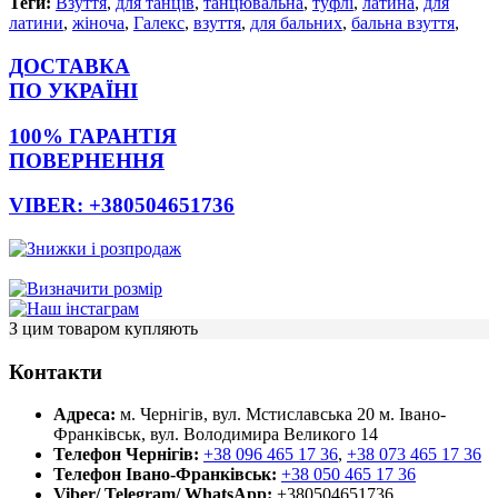
Теги:
Взуття
,
для танців
,
танцювальна
,
туфлі
,
латина
,
для
латини
,
жіноча
,
Галекс
,
взуття
,
для бальних
,
бальна взуття
,
ДОСТАВКА
ПО УКРАЇНІ
100% ГАРАНТІЯ
ПОВЕРНЕННЯ
VIBER: +380504651736
З цим товаром купляють
Контакти
Адреса:
м. Чернігів, вул. Мстиславська 20
м. Івано-
Франківськ, вул. Володимира Великого 14
Телефон Чернігів:
+38 096 465 17 36
,
+38 073 465 17 36
Телефон Івано-Франківськ:
+38 050 465 17 36
Viber/ Telegram/ WhatsApp:
+380504651736