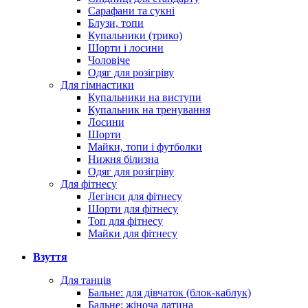
Сарафани та сукні
Блузи, топи
Купальники (трико)
Шорти і лосини
Чоловіче
Одяг для розігріву
Для гімнастики
Купальники на виступи
Купальник на тренування
Лосини
Шорти
Майки, топи і футболки
Нижня білизна
Одяг для розігріву
Для фітнесу
Легінси для фітнесу
Шорти для фітнесу
Топ для фітнесу
Майки для фітнесу
Взуття
Для танців
Бальне: для дівчаток (блок-каблук)
Бальне: жіноча латина