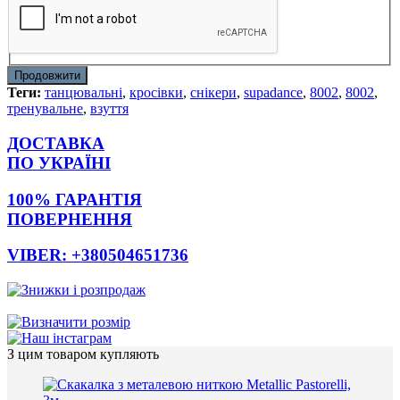
Продовжити
Теги:
танцювальні
,
кросівки
,
снікери
,
supadance
,
8002
,
8002
,
тренувальне
,
взуття
ДОСТАВКА
ПО УКРАЇНІ
100% ГАРАНТІЯ
ПОВЕРНЕННЯ
VIBER: +380504651736
З цим товаром купляють