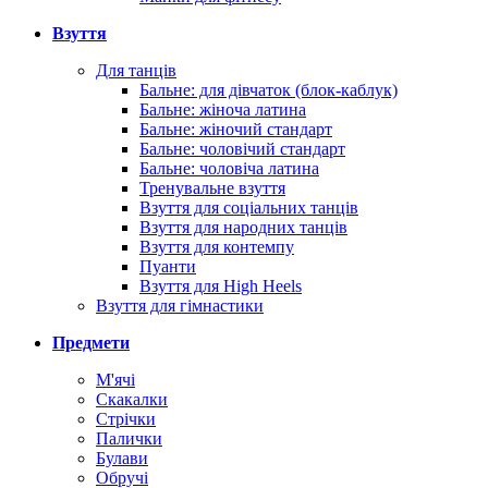
Взуття
Для танців
Бальне: для дівчаток (блок-каблук)
Бальне: жіноча латина
Бальне: жіночий стандарт
Бальне: чоловічий стандарт
Бальне: чоловіча латина
Тренувальне взуття
Взуття для соціальних танців
Взуття для народних танців
Взуття для контемпу
Пуанти
Взуття для High Heels
Взуття для гімнастики
Предмети
М'ячі
Скакалки
Стрічки
Палички
Булави
Обручі