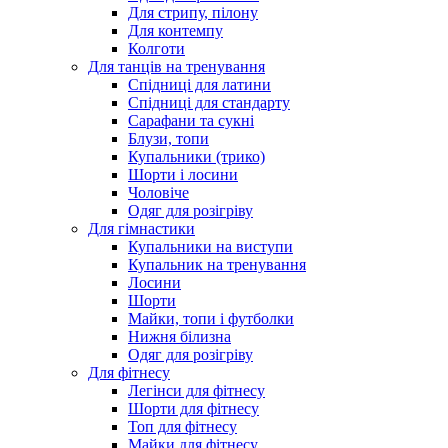
Для стрипу, пілону
Для контемпу
Колготи
Для танців на тренування
Спідниці для латини
Спідниці для стандарту
Сарафани та сукні
Блузи, топи
Купальники (трико)
Шорти і лосини
Чоловіче
Одяг для розігріву
Для гімнастики
Купальники на виступи
Купальник на тренування
Лосини
Шорти
Майки, топи і футболки
Нижня білизна
Одяг для розігріву
Для фітнесу
Легінси для фітнесу
Шорти для фітнесу
Топ для фітнесу
Майки для фітнесу