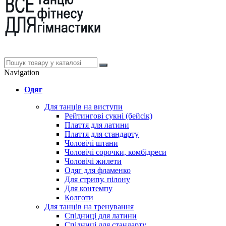
Navigation
Одяг
Для танців на виступи
Рейтингові сукні (бейсік)
Плаття для латини
Плаття для стандарту
Чоловічі штани
Чоловічі сорочки, комбідреси
Чоловічі жилети
Одяг для фламенко
Для стрипу, пілону
Для контемпу
Колготи
Для танців на тренування
Спідниці для латини
Спідниці для стандарту