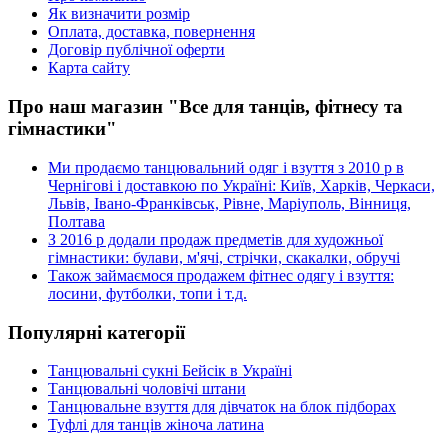
Як визначити розмір
Оплата, доставка, повернення
Договір публічної оферти
Карта сайту
Про наш магазин "Все для танців, фітнесу та
гімнастики"
Ми продаємо танцювальний одяг і взуття з 2010 р в
Чернігові і доставкою по Україні: Київ, Харків, Черкаси,
Львів, Івано-Франківськ, Рівне, Маріуполь, Вінниця,
Полтава
З 2016 р додали продаж предметів для художньої
гімнастики: булави, м'ячі, стрічки, скакалки, обручі
Також займаємося продажем фітнес одягу і взуття:
лосини, футболки, топи і т.д.
Популярні категорії
Танцювальні сукні Бейсік в Україні
Танцювальні чоловічі штани
Танцювальне взуття для дівчаток на блок підборах
Туфлі для танців жіноча латина