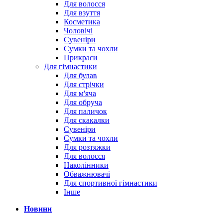
Для волосся
Для взуття
Косметика
Чоловічі
Сувеніри
Сумки та чохли
Прикраси
Для гімнастики
Для булав
Для стрічки
Для м'яча
Для обруча
Для паличок
Для скакалки
Сувеніри
Сумки та чохли
Для розтяжки
Для волосся
Наколінники
Обважнювачі
Для спортивної гімнастики
Інше
Новини