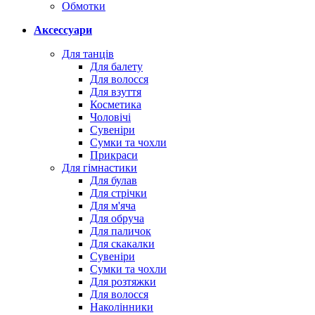
Обмотки
Аксессуари
Для танців
Для балету
Для волосся
Для взуття
Косметика
Чоловічі
Сувеніри
Сумки та чохли
Прикраси
Для гімнастики
Для булав
Для стрічки
Для м'яча
Для обруча
Для паличок
Для скакалки
Сувеніри
Сумки та чохли
Для розтяжки
Для волосся
Наколінники