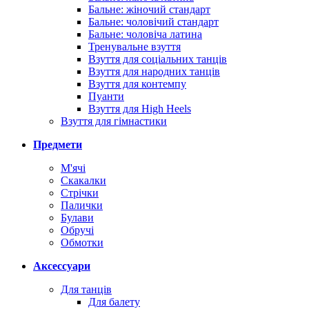
Бальне: жіночий стандарт
Бальне: чоловічий стандарт
Бальне: чоловіча латина
Тренувальне взуття
Взуття для соціальних танців
Взуття для народних танців
Взуття для контемпу
Пуанти
Взуття для High Heels
Взуття для гімнастики
Предмети
М'ячі
Скакалки
Стрічки
Палички
Булави
Обручі
Обмотки
Аксессуари
Для танців
Для балету