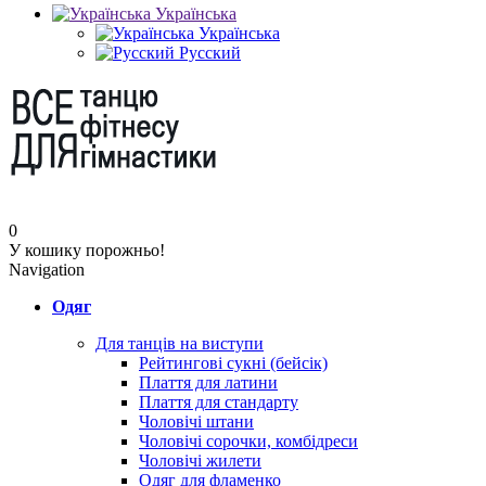
Українська
Українська
Русский
0
У кошику порожньо!
Navigation
Одяг
Для танців на виступи
Рейтингові сукні (бейсік)
Плаття для латини
Плаття для стандарту
Чоловічі штани
Чоловічі сорочки, комбідреси
Чоловічі жилети
Одяг для фламенко