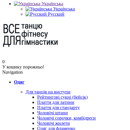
Українська
Українська
Русский
0
У кошику порожньо!
Navigation
Одяг
Для танців на виступи
Рейтингові сукні (бейсік)
Плаття для латини
Плаття для стандарту
Чоловічі штани
Чоловічі сорочки, комбідреси
Чоловічі жилети
Одяг для фламенко