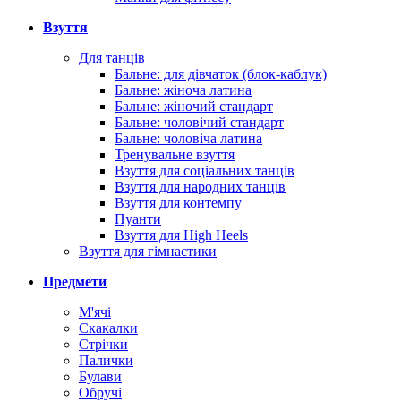
Взуття
Для танців
Бальне: для дівчаток (блок-каблук)
Бальне: жіноча латина
Бальне: жіночий стандарт
Бальне: чоловічий стандарт
Бальне: чоловіча латина
Тренувальне взуття
Взуття для соціальних танців
Взуття для народних танців
Взуття для контемпу
Пуанти
Взуття для High Heels
Взуття для гімнастики
Предмети
М'ячі
Скакалки
Стрічки
Палички
Булави
Обручі