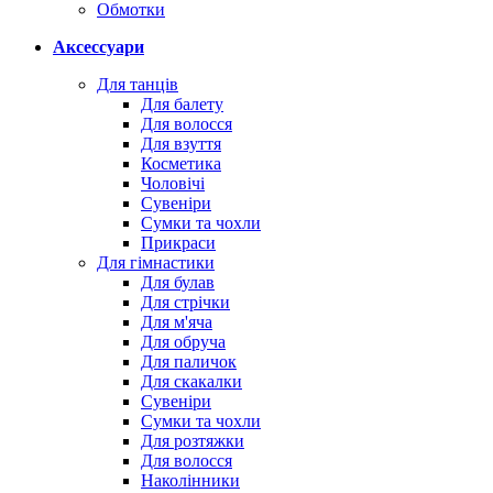
Обмотки
Аксессуари
Для танців
Для балету
Для волосся
Для взуття
Косметика
Чоловічі
Сувеніри
Сумки та чохли
Прикраси
Для гімнастики
Для булав
Для стрічки
Для м'яча
Для обруча
Для паличок
Для скакалки
Сувеніри
Сумки та чохли
Для розтяжки
Для волосся
Наколінники