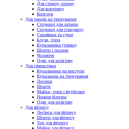
Для стрипу, пілону
Для контемпу
Колготи
Для танців на тренування
Спідниці для латини
Спідниці для стандарту
Сарафани та сукні
Блузи, топи
Купальники (трико)
Шорти і лосини
Чоловіче
Одяг для розігріву
Для гімнастики
Купальники на виступи
Купальник на тренування
Лосини
Шорти
Майки, топи і футболки
Нижня білизна
Одяг для розігріву
Для фітнесу
Легінси для фітнесу
Шорти для фітнесу
Топ для фітнесу
Майки для фітнесу