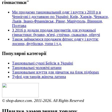
гімнастики"
Ми продаємо танцювальний одяг і взуття з 2010 р в
Чернігові і доставкою по Україні: Київ, Харків, Черкаси,
Львів, Івано-Франківськ, Рівне, Маріуполь, Вінниця,
Полтава
З 2016 р додали продаж предметів для художньої
гімнастики: булави, м'ячі, стрічки, скакалки, обручі
Також займаємося продажем фітнес одягу і взуття:
лосини, футболки, топи і т.д.
Популярні категорії
Танцювальні сукні Бейсік в Україні
Танцювальні чоловічі штани
Танцювальне взуття для дівчаток на блок підборах
Туфлі для танців жіноча латина
© shop-dance.com. 2011-2026. All Rights Reserved
Швидке замовлення товару