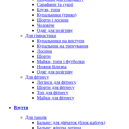
Сарафани та сукні
Блузи, топи
Купальники (трико)
Шорти і лосини
Чоловіче
Одяг для розігріву
Для гімнастики
Купальники на виступи
Купальник на тренування
Лосини
Шорти
Майки, топи і футболки
Нижня білизна
Одяг для розігріву
Для фітнесу
Легінси для фітнесу
Шорти для фітнесу
Топ для фітнесу
Майки для фітнесу
Взуття
Для танців
Бальне: для дівчаток (блок-каблук)
Бальне: жіноча латина