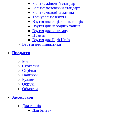
Бальне: жіночий стандарт
Бальне: чоловічий стандарт
Бальне: чоловіча латина
Тренувальне взуття
Взуття для соціальних танців
Взуття для народних танців
Взуття для контемпу
Пуанти
Взуття для High Heels
Взуття для гімнастики
Предмети
М'ячі
Скакалки
Стрічки
Палички
Булави
Обручі
Обмотки
Аксессуари
Для танців
Для балету