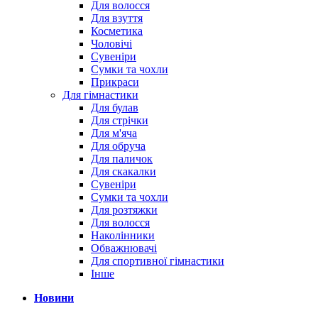
Для волосся
Для взуття
Косметика
Чоловічі
Сувеніри
Сумки та чохли
Прикраси
Для гімнастики
Для булав
Для стрічки
Для м'яча
Для обруча
Для паличок
Для скакалки
Сувеніри
Сумки та чохли
Для розтяжки
Для волосся
Наколінники
Обважнювачі
Для спортивної гімнастики
Інше
Новини