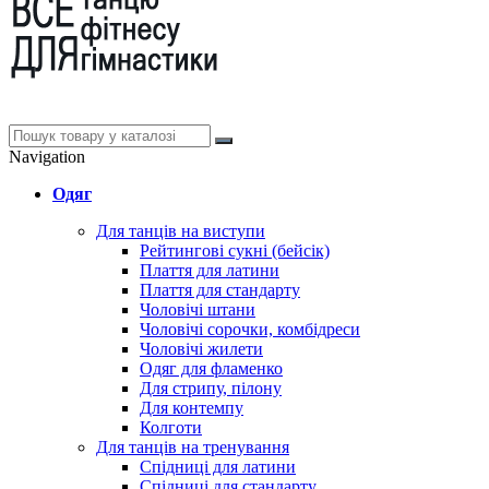
Navigation
Одяг
Для танців на виступи
Рейтингові сукні (бейсік)
Плаття для латини
Плаття для стандарту
Чоловічі штани
Чоловічі сорочки, комбідреси
Чоловічі жилети
Одяг для фламенко
Для стрипу, пілону
Для контемпу
Колготи
Для танців на тренування
Спідниці для латини
Спідниці для стандарту