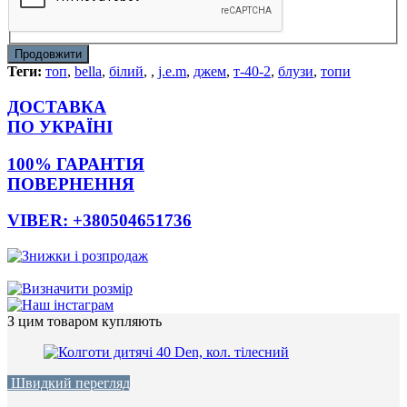
Продовжити
Теги:
топ
,
bella
,
білий
,
,
j.e.m
,
джем
,
т-40-2
,
блузи
,
топи
ДОСТАВКА
ПО УКРАЇНІ
100% ГАРАНТІЯ
ПОВЕРНЕННЯ
VIBER: +380504651736
З цим товаром купляють
Швидкий перегляд