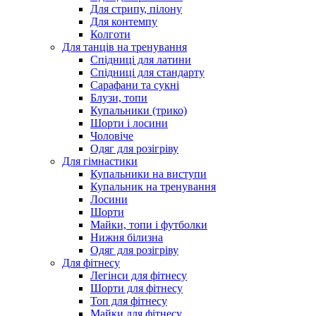
Для стрипу, пілону
Для контемпу
Колготи
Для танців на тренування
Спідниці для латини
Спідниці для стандарту
Сарафани та сукні
Блузи, топи
Купальники (трико)
Шорти і лосини
Чоловіче
Одяг для розігріву
Для гімнастики
Купальники на виступи
Купальник на тренування
Лосини
Шорти
Майки, топи і футболки
Нижня білизна
Одяг для розігріву
Для фітнесу
Легінси для фітнесу
Шорти для фітнесу
Топ для фітнесу
Майки для фітнесу