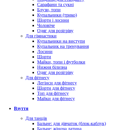
Сарафани та сукні
Блузи, топи
Купальники (трико)
Шорти і лосини
Чоловіче
Одяг для розігріву
Для гімнастики
Купальники на виступи
Купальник на тренування
Лосини
Шорти
Майки, топи і футболки
Нижня білизна
Одяг для розігріву
Для фітнесу
Легінси для фітнесу
Шорти для фітнесу
Топ для фітнесу
Майки для фітнесу
Взуття
Для танців
Бальне: для дівчаток (блок-каблук)
Бальне: жіноча латина