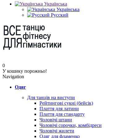
Українська
Українська
Русский
0
У кошику порожньо!
Navigation
Одяг
Для танців на виступи
Рейтингові сукні (бейсік)
Плаття для латини
Плаття для стандарту
Чоловічі штани
Чоловічі сорочки, комбідреси
Чоловічі жилети
Одяг для фламенко