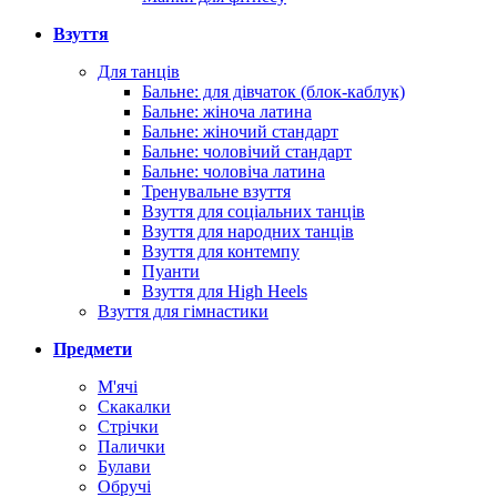
Взуття
Для танців
Бальне: для дівчаток (блок-каблук)
Бальне: жіноча латина
Бальне: жіночий стандарт
Бальне: чоловічий стандарт
Бальне: чоловіча латина
Тренувальне взуття
Взуття для соціальних танців
Взуття для народних танців
Взуття для контемпу
Пуанти
Взуття для High Heels
Взуття для гімнастики
Предмети
М'ячі
Скакалки
Стрічки
Палички
Булави
Обручі