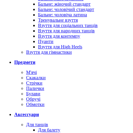
Бальне: жіночий стандарт
Бальне: чоловічий стандарт
Бальне: чоловіча латина
Тренувальне взуття
Взуття для соціальних танців
Взуття для народних танців
Взуття для контемпу
Пуанти
Взуття для High Heels
Взуття для гімнастики
Предмети
М'ячі
Скакалки
Стрічки
Палички
Булави
Обручі
Обмотки
Аксессуари
Для танців
Для балету