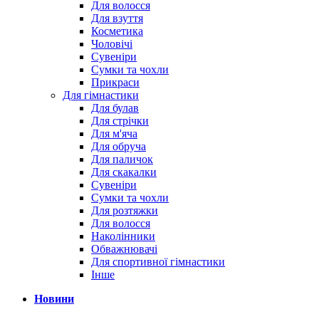
Для волосся
Для взуття
Косметика
Чоловічі
Сувеніри
Сумки та чохли
Прикраси
Для гімнастики
Для булав
Для стрічки
Для м'яча
Для обруча
Для паличок
Для скакалки
Сувеніри
Сумки та чохли
Для розтяжки
Для волосся
Наколінники
Обважнювачі
Для спортивної гімнастики
Інше
Новини