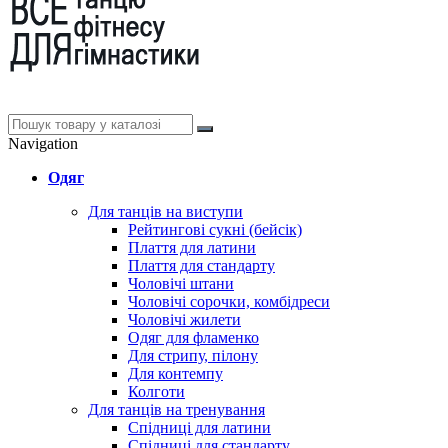
Navigation
Одяг
Для танців на виступи
Рейтингові сукні (бейсік)
Плаття для латини
Плаття для стандарту
Чоловічі штани
Чоловічі сорочки, комбідреси
Чоловічі жилети
Одяг для фламенко
Для стрипу, пілону
Для контемпу
Колготи
Для танців на тренування
Спідниці для латини
Спідниці для стандарту