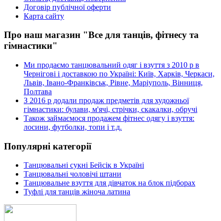
Договір публічної оферти
Карта сайту
Про наш магазин "Все для танців, фітнесу та
гімнастики"
Ми продаємо танцювальний одяг і взуття з 2010 р в
Чернігові і доставкою по Україні: Київ, Харків, Черкаси,
Львів, Івано-Франківськ, Рівне, Маріуполь, Вінниця,
Полтава
З 2016 р додали продаж предметів для художньої
гімнастики: булави, м'ячі, стрічки, скакалки, обручі
Також займаємося продажем фітнес одягу і взуття:
лосини, футболки, топи і т.д.
Популярні категорії
Танцювальні сукні Бейсік в Україні
Танцювальні чоловічі штани
Танцювальне взуття для дівчаток на блок підборах
Туфлі для танців жіноча латина