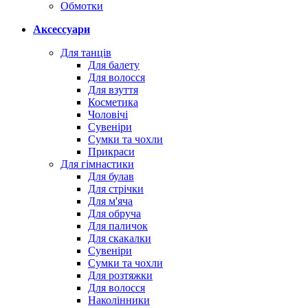
Обмотки
Аксессуари
Для танців
Для балету
Для волосся
Для взуття
Косметика
Чоловічі
Сувеніри
Сумки та чохли
Прикраси
Для гімнастики
Для булав
Для стрічки
Для м'яча
Для обруча
Для паличок
Для скакалки
Сувеніри
Сумки та чохли
Для розтяжки
Для волосся
Наколінники