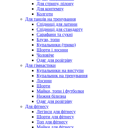
Для стрипу, пілону
Для контемпу
Колготи
Для танців на тренування
Спідниці для латини
Спідниці для стандарту
Сарафани та сукні
Блузи, топи
Купальники (трико)
Шорти і лосини
Чоловіче
Одяг для розігріву
Для гімнастики
Купальники на виступи
Купальник на тренування
Лосини
Шорти
Майки, топи і футболки
Нижня білизна
Одяг для розігріву
Для фітнесу
Легінси для фітнесу
Шорти для фітнесу
Топ для фітнесу
Майки для фітнесу