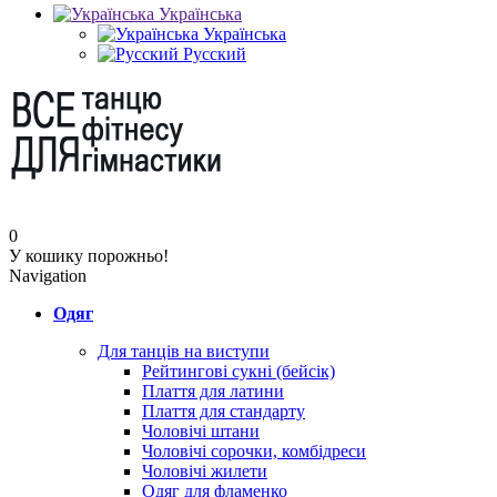
Українська
Українська
Русский
0
У кошику порожньо!
Navigation
Одяг
Для танців на виступи
Рейтингові сукні (бейсік)
Плаття для латини
Плаття для стандарту
Чоловічі штани
Чоловічі сорочки, комбідреси
Чоловічі жилети
Одяг для фламенко