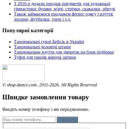
З 2016 р додали продаж предметів для художньої
гімнастики: булави, м'ячі, стрічки, скакалки, обручі
Також займаємося продажем фітнес одягу і взуття:
лосини, футболки, топи і т.д.
Популярні категорії
Танцювальні сукні Бейсік в Україні
Танцювальні чоловічі штани
Танцювальне взуття для дівчаток на блок підборах
Туфлі для танців жіноча латина
© shop-dance.com. 2011-2026. All Rights Reserved
Швидке замовлення товару
Введіть номер телефону і ми передзвонимо.
Замовити