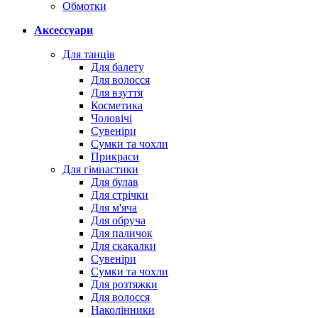
Обмотки
Аксессуари
Для танців
Для балету
Для волосся
Для взуття
Косметика
Чоловічі
Сувеніри
Сумки та чохли
Прикраси
Для гімнастики
Для булав
Для стрічки
Для м'яча
Для обруча
Для паличок
Для скакалки
Сувеніри
Сумки та чохли
Для розтяжки
Для волосся
Наколінники