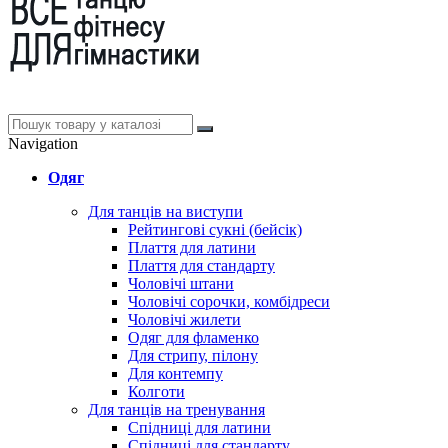
Navigation
Одяг
Для танців на виступи
Рейтингові сукні (бейсік)
Плаття для латини
Плаття для стандарту
Чоловічі штани
Чоловічі сорочки, комбідреси
Чоловічі жилети
Одяг для фламенко
Для стрипу, пілону
Для контемпу
Колготи
Для танців на тренування
Спідниці для латини
Спідниці для стандарту