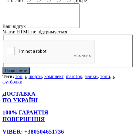
Погано
Добре
Ваш відгук
Увага:
HTML не підтримується!
Продовжити
Теги:
топ
,
і
,
шорти
,
комплект
,
marr-top
,
майки
,
топи
,
і
,
футболки
ДОСТАВКА
ПО УКРАЇНІ
100% ГАРАНТІЯ
ПОВЕРНЕННЯ
VIBER: +380504651736