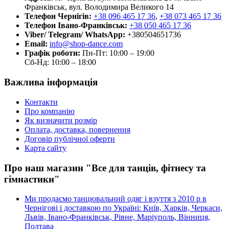
Франківськ, вул. Володимира Великого 14
Телефон Чернігів:
+38 096 465 17 36
,
+38 073 465 17 36
Телефон Івано-Франківськ:
+38 050 465 17 36
Viber/ Telegram/ WhatsApp:
+380504651736
Email:
info@shop-dance.com
Графік роботи:
Пн-Пт: 10:00 – 19:00
Сб-Нд: 10:00 – 18:00
Важлива інформація
Контакти
Про компанію
Як визначити розмір
Оплата, доставка, повернення
Договір публічної оферти
Карта сайту
Про наш магазин "Все для танців, фітнесу та
гімнастики"
Ми продаємо танцювальний одяг і взуття з 2010 р в
Чернігові і доставкою по Україні: Київ, Харків, Черкаси,
Львів, Івано-Франківськ, Рівне, Маріуполь, Вінниця,
Полтава