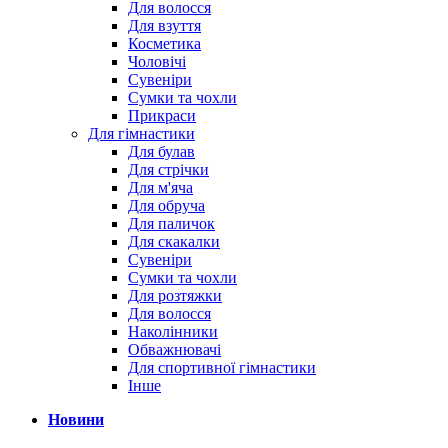
Для волосся
Для взуття
Косметика
Чоловічі
Сувеніри
Сумки та чохли
Прикраси
Для гімнастики
Для булав
Для стрічки
Для м'яча
Для обруча
Для паличок
Для скакалки
Сувеніри
Сумки та чохли
Для розтяжки
Для волосся
Наколінники
Обважнювачі
Для спортивної гімнастики
Інше
Новини