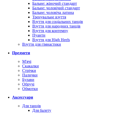
Бальне: жіночий стандарт
Бальне: чоловічий стандарт
Бальне: чоловіча латина
Тренувальне взуття
Взуття для соціальних танців
Взуття для народних танців
Взуття для контемпу
Пуанти
Взуття для High Heels
Взуття для гімнастики
Предмети
М'ячі
Скакалки
Стрічки
Палички
Булави
Обручі
Обмотки
Аксессуари
Для танців
Для балету