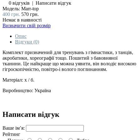
0 відгуків
|
Написати відгук
Модель:
Marr-top
400 грн.
570 грн.
Немає в наявності
Визначити свій розмір
Опис
Відгуки (0)
Комплект призначений для тренувань з гімнастики, з танців,
акробатики, хореографії тощо. Пошитий з бавовняної
тканини. Це найкраще що можна уявити, він володіє високою
гігроскопічністю, повітро-і волого поглинанням.
Матеріал: х / б.
Виробництво: Україна
Написати відгук
Ваше ім’я:
Рейтинг