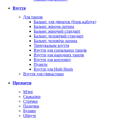
Взуття
Для танців
Бальне: для дівчаток (блок-каблук)
Бальне: жіноча латина
Бальне: жіночий стандарт
Бальне: чоловічий стандарт
Бальне: чоловіча латина
Тренувальне взуття
Взуття для соціальних танців
Взуття для народних танців
Взуття для контемпу
Пуанти
Взуття для High Heels
Взуття для гімнастики
Предмети
М'ячі
Скакалки
Стрічки
Палички
Булави
Обручі