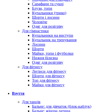
Сарафани та сукні
Блузи, топи
Купальники (трико)
Шорти і лосини
Чоловіче
Одяг для розігріву
Для гімнастики
Купальники на виступи
Купальник на тренування
Лосини
Шорти
Майки, топи і футболки
Нижня білизна
Одяг для розігріву
Для фітнесу
Легінси для фітнесу
Шорти для фітнесу
Топ для фітнесу
Майки для фітнесу
Взуття
Для танців
Бальне: для дівчаток (блок-каблук)
Бальне: жіноча латина