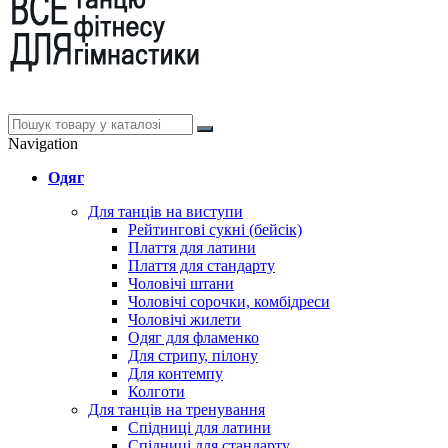
Navigation
Одяг
Для танців на виступи
Рейтингові сукні (бейсік)
Плаття для латини
Плаття для стандарту
Чоловічі штани
Чоловічі сорочки, комбідреси
Чоловічі жилети
Одяг для фламенко
Для стрипу, пілону
Для контемпу
Колготи
Для танців на тренування
Спідниці для латини
Спідниці для стандарту