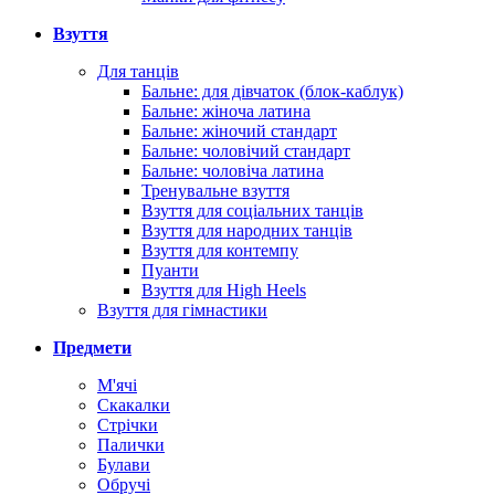
Взуття
Для танців
Бальне: для дівчаток (блок-каблук)
Бальне: жіноча латина
Бальне: жіночий стандарт
Бальне: чоловічий стандарт
Бальне: чоловіча латина
Тренувальне взуття
Взуття для соціальних танців
Взуття для народних танців
Взуття для контемпу
Пуанти
Взуття для High Heels
Взуття для гімнастики
Предмети
М'ячі
Скакалки
Стрічки
Палички
Булави
Обручі