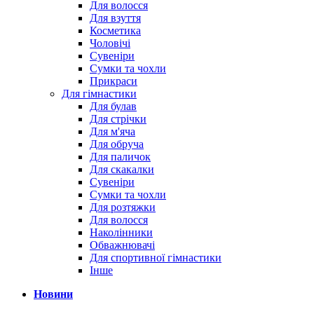
Для волосся
Для взуття
Косметика
Чоловічі
Сувеніри
Сумки та чохли
Прикраси
Для гімнастики
Для булав
Для стрічки
Для м'яча
Для обруча
Для паличок
Для скакалки
Сувеніри
Сумки та чохли
Для розтяжки
Для волосся
Наколінники
Обважнювачі
Для спортивної гімнастики
Інше
Новини