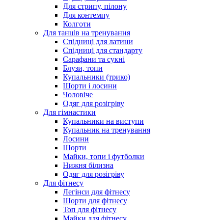
Для стрипу, пілону
Для контемпу
Колготи
Для танців на тренування
Спідниці для латини
Спідниці для стандарту
Сарафани та сукні
Блузи, топи
Купальники (трико)
Шорти і лосини
Чоловіче
Одяг для розігріву
Для гімнастики
Купальники на виступи
Купальник на тренування
Лосини
Шорти
Майки, топи і футболки
Нижня білизна
Одяг для розігріву
Для фітнесу
Легінси для фітнесу
Шорти для фітнесу
Топ для фітнесу
Майки для фітнесу