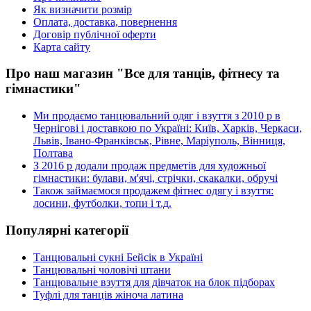
Як визначити розмір
Оплата, доставка, повернення
Договір публічної оферти
Карта сайту
Про наш магазин "Все для танців, фітнесу та
гімнастики"
Ми продаємо танцювальний одяг і взуття з 2010 р в
Чернігові і доставкою по Україні: Київ, Харків, Черкаси,
Львів, Івано-Франківськ, Рівне, Маріуполь, Вінниця,
Полтава
З 2016 р додали продаж предметів для художньої
гімнастики: булави, м'ячі, стрічки, скакалки, обручі
Також займаємося продажем фітнес одягу і взуття:
лосини, футболки, топи і т.д.
Популярні категорії
Танцювальні сукні Бейсік в Україні
Танцювальні чоловічі штани
Танцювальне взуття для дівчаток на блок підборах
Туфлі для танців жіноча латина