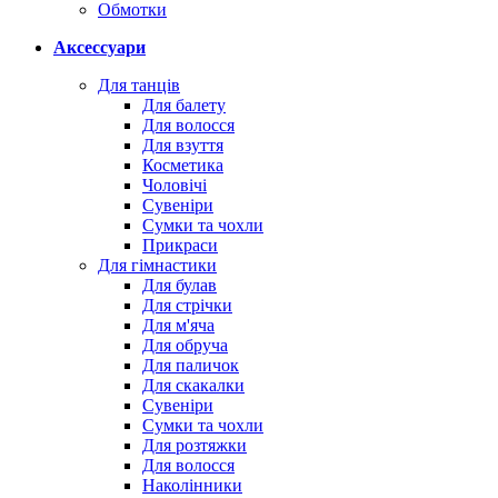
Обмотки
Аксессуари
Для танців
Для балету
Для волосся
Для взуття
Косметика
Чоловічі
Сувеніри
Сумки та чохли
Прикраси
Для гімнастики
Для булав
Для стрічки
Для м'яча
Для обруча
Для паличок
Для скакалки
Сувеніри
Сумки та чохли
Для розтяжки
Для волосся
Наколінники