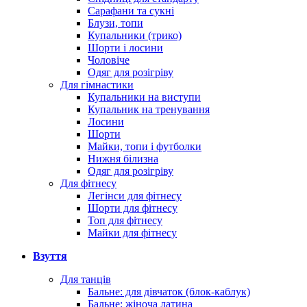
Сарафани та сукні
Блузи, топи
Купальники (трико)
Шорти і лосини
Чоловіче
Одяг для розігріву
Для гімнастики
Купальники на виступи
Купальник на тренування
Лосини
Шорти
Майки, топи і футболки
Нижня білизна
Одяг для розігріву
Для фітнесу
Легінси для фітнесу
Шорти для фітнесу
Топ для фітнесу
Майки для фітнесу
Взуття
Для танців
Бальне: для дівчаток (блок-каблук)
Бальне: жіноча латина