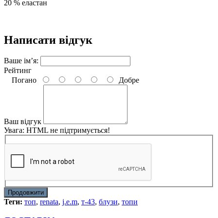
20 % еластан
Написати відгук
Ваше ім’я:
Рейтинг
Погано
Добре
Ваш відгук
Увага:
HTML не підтримується!
Продовжити
Теги:
топ
,
renata
,
j.e.m
,
т-43
,
блузи
,
топи