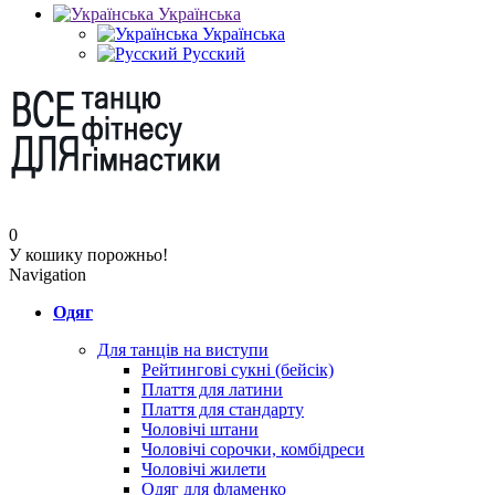
Українська
Українська
Русский
0
У кошику порожньо!
Navigation
Одяг
Для танців на виступи
Рейтингові сукні (бейсік)
Плаття для латини
Плаття для стандарту
Чоловічі штани
Чоловічі сорочки, комбідреси
Чоловічі жилети
Одяг для фламенко