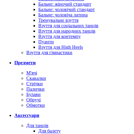
Бальне: жіночий стандарт
Бальне: чоловічий стандарт
Бальне: чоловіча латина
Тренувальне взуття
Взуття для соціальних танців
Взуття для народних танців
Взуття для контемпу
Пуанти
Взуття для High Heels
Взуття для гімнастики
Предмети
М'ячі
Скакалки
Стрічки
Палички
Булави
Обручі
Обмотки
Аксессуари
Для танців
Для балету