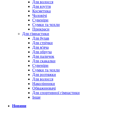
Для волосся
Для взуття
Косметика
Чоловічі
Сувеніри
Сумки та чохли
Прикраси
Для гімнастики
Для булав
Для стрічки
Для м'яча
Для обруча
Для паличок
Для скакалки
Сувеніри
Сумки та чохли
Для розтяжки
Для волосся
Наколінники
Обважнювачі
Для спортивної гімнастики
Інше
Новини