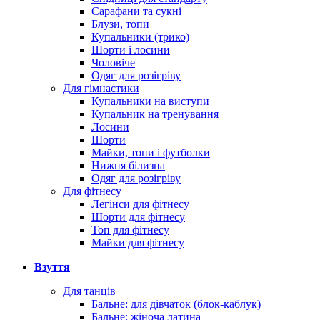
Сарафани та сукні
Блузи, топи
Купальники (трико)
Шорти і лосини
Чоловіче
Одяг для розігріву
Для гімнастики
Купальники на виступи
Купальник на тренування
Лосини
Шорти
Майки, топи і футболки
Нижня білизна
Одяг для розігріву
Для фітнесу
Легінси для фітнесу
Шорти для фітнесу
Топ для фітнесу
Майки для фітнесу
Взуття
Для танців
Бальне: для дівчаток (блок-каблук)
Бальне: жіноча латина