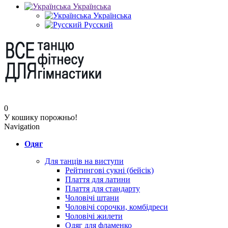
Українська
Українська
Русский
0
У кошику порожньо!
Navigation
Одяг
Для танців на виступи
Рейтингові сукні (бейсік)
Плаття для латини
Плаття для стандарту
Чоловічі штани
Чоловічі сорочки, комбідреси
Чоловічі жилети
Одяг для фламенко