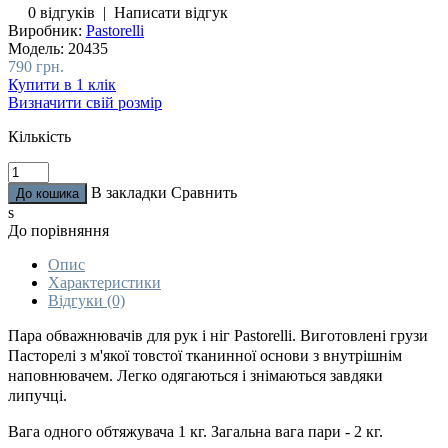
0 відгуків
|
Написати відгук
Виробник:
Pastorelli
Модель:
20435
790 грн.
Купити в 1 клік
Визначити свій розмір
Кількість
В закладки
Сравнить
s
До порівняння
Опис
Характеристики
Відгуки (0)
Пара обважнювачів для рук і ніг Pastorelli. Виготовлені грузи
Пасторелі з м'якої товстої тканинної основи з внутрішнім
наповнювачем. Легко одягаються і знімаються завдяки
липучці.
Вага одного обтяжувача 1 кг. Загальна вага пари - 2 кг.