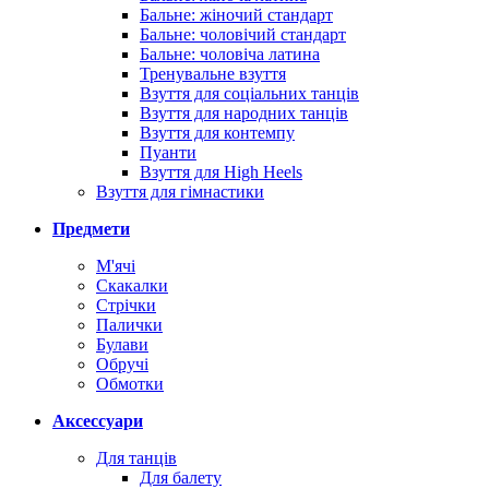
Бальне: жіночий стандарт
Бальне: чоловічий стандарт
Бальне: чоловіча латина
Тренувальне взуття
Взуття для соціальних танців
Взуття для народних танців
Взуття для контемпу
Пуанти
Взуття для High Heels
Взуття для гімнастики
Предмети
М'ячі
Скакалки
Стрічки
Палички
Булави
Обручі
Обмотки
Аксессуари
Для танців
Для балету