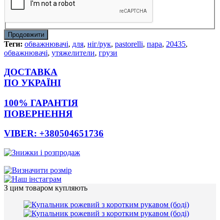
Продовжити
Теги:
обважнювачі
,
для
,
ніг/рук
,
pastorelli
,
пара
,
20435
,
обважнювачі
,
утяжелители
,
грузи
ДОСТАВКА
ПО УКРАЇНІ
100% ГАРАНТІЯ
ПОВЕРНЕННЯ
VIBER: +380504651736
З цим товаром купляють