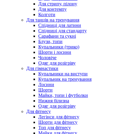
Для стрипу, пілону
Для контемпу
Колготи
Для танців на тренування
Спідниці для латини
Спідниці для стандарту
Сарафани та сукні
Блузи, топи
Купальники (трико)
Шорти і лосини
Чоловіче
Одяг для розігріву
Для гімнастики
Купальники на виступи
Купальник на тренування
Лосини
Шорти
Майки, топи і футболки
Нижня білизна
Одяг для розігріву
Для фітнесу
Легінси для фітнесу
Шорти для фітнесу
Топ для фітнесу
Майки для фітнесу