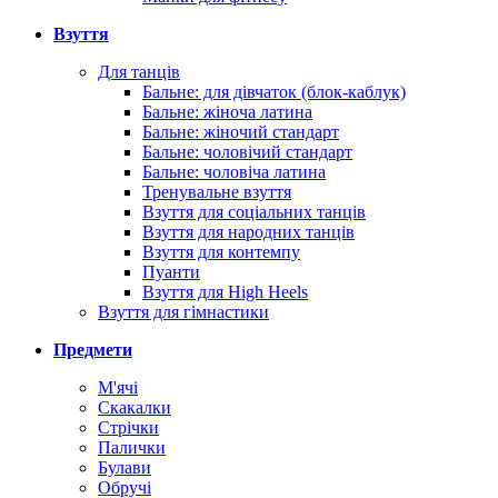
Взуття
Для танців
Бальне: для дівчаток (блок-каблук)
Бальне: жіноча латина
Бальне: жіночий стандарт
Бальне: чоловічий стандарт
Бальне: чоловіча латина
Тренувальне взуття
Взуття для соціальних танців
Взуття для народних танців
Взуття для контемпу
Пуанти
Взуття для High Heels
Взуття для гімнастики
Предмети
М'ячі
Скакалки
Стрічки
Палички
Булави
Обручі