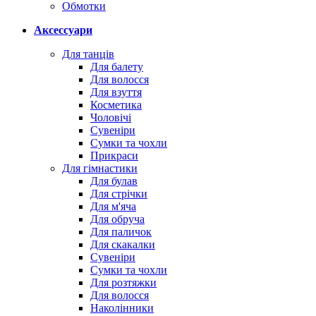
Обмотки
Аксессуари
Для танців
Для балету
Для волосся
Для взуття
Косметика
Чоловічі
Сувеніри
Сумки та чохли
Прикраси
Для гімнастики
Для булав
Для стрічки
Для м'яча
Для обруча
Для паличок
Для скакалки
Сувеніри
Сумки та чохли
Для розтяжки
Для волосся
Наколінники