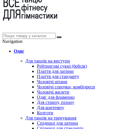
Navigation
Одяг
Для танців на виступи
Рейтингові сукні (бейсік)
Плаття для латини
Плаття для стандарту
Чоловічі штани
Чоловічі сорочки, комбідреси
Чоловічі жилети
Одяг для фламенко
Для стрипу, пілону
Для контемпу
Колготи
Для танців на тренування
Спідниці для латини
Спідниці для стандарту