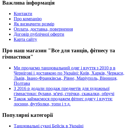
Важлива інформація
Контакти
Про компанію
Як визначити розмір
Оплата, доставка, повернення
Договір публічної оферти
Карта сайту
Про наш магазин "Все для танців, фітнесу та
гімнастики"
Ми продаємо танцювальний одяг і взуття з 2010 р в
Чернігові і доставкою по Україні: Київ, Харків, Черкаси,
Львів, Івано-Франківськ, Рівне, Маріуполь, Вінниця,
Полтава
З 2016 р додали продаж предметів для художньої
гімнастики: булави, м'ячі, стрічки, скакалки, обручі
Також займаємося продажем фітнес одягу і взуття:
лосини, футболки, топи і т.д.
Популярні категорії
Танцювальні сукні Бейсік в Україні