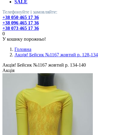
SALE
Телефонуйте і замовляйте:
+38 050 465 17 36
+38 096 465 17 36
+38 073 465 17 36
0
У кошику порожньо!
Головна
Акція! Бейсик №1167 жовтий р. 128-134
Акція! Бейсик №1167 жовтий р. 134-140
Акція