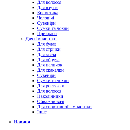
Для волосся
Для взуття
Косметика
Чоловічі
Сувеніри
Сумки та чохли
Прикраси
Для гімнастики
Для булав
Для стрічки
Для м'яча
Для обруча
Для паличок
Для скакалки
Сувеніри
Сумки та чохли
Для розтяжки
Для волосся
Наколінники
Обважнювачі
Для спортивної гімнастики
Інше
Новини