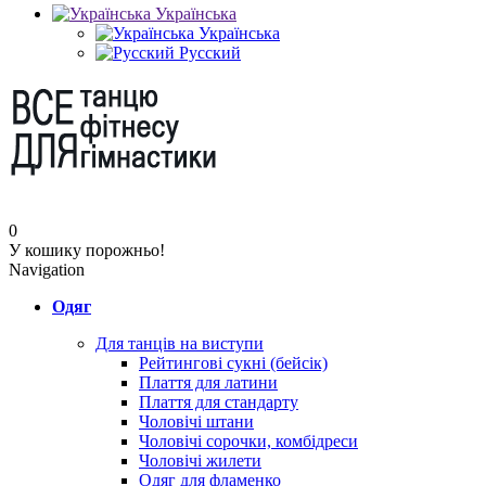
Українська
Українська
Русский
0
У кошику порожньо!
Navigation
Одяг
Для танців на виступи
Рейтингові сукні (бейсік)
Плаття для латини
Плаття для стандарту
Чоловічі штани
Чоловічі сорочки, комбідреси
Чоловічі жилети
Одяг для фламенко