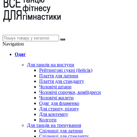
Navigation
Одяг
Для танців на виступи
Рейтингові сукні (бейсік)
Плаття для латини
Плаття для стандарту
Чоловічі штани
Чоловічі сорочки, комбідреси
Чоловічі жилети
Одяг для фламенко
Для стрипу, пілону
Для контемпу
Колготи
Для танців на тренування
Спідниці для латини
Спідниці для стандарту