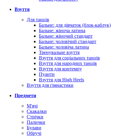
Взуття
Для танців
Бальне: для дівчаток (блок-каблук)
Бальне: жіноча латина
Бальне: жіночий стандарт
Бальне: чоловічий стандарт
Бальне: чоловіча латина
Тренувальне взуття
Взуття для соціальних танців
Взуття для народних танців
Взуття для контемпу
Пуанти
Взуття для High Heels
Взуття для гімнастики
Предмети
М'ячі
Скакалки
Стрічки
Палички
Булави
Обручі