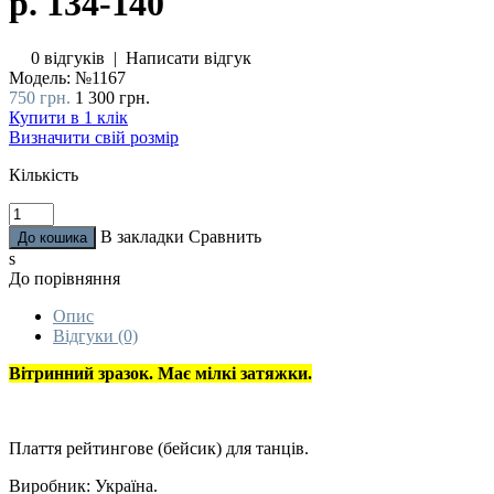
р. 134-140
0 відгуків
|
Написати відгук
Модель:
№1167
750 грн.
1 300 грн.
Купити в 1 клік
Визначити свій розмір
Кількість
В закладки
Сравнить
s
До порівняння
Опис
Відгуки (0)
Вітринний зразок. Має мілкі затяжки.
Плаття рейтингове (бейсик) для танців.
Виробник: Україна.