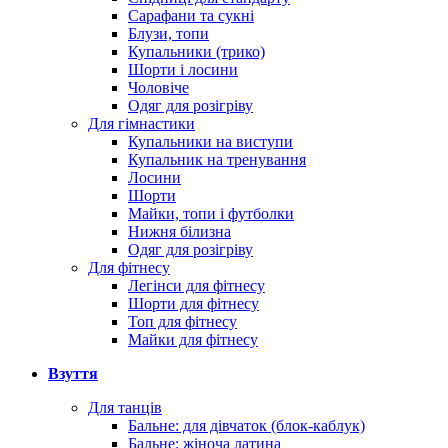
Сарафани та сукні
Блузи, топи
Купальники (трико)
Шорти і лосини
Чоловіче
Одяг для розігріву
Для гімнастики
Купальники на виступи
Купальник на тренування
Лосини
Шорти
Майки, топи і футболки
Нижня білизна
Одяг для розігріву
Для фітнесу
Легінси для фітнесу
Шорти для фітнесу
Топ для фітнесу
Майки для фітнесу
Взуття
Для танців
Бальне: для дівчаток (блок-каблук)
Бальне: жіноча латина