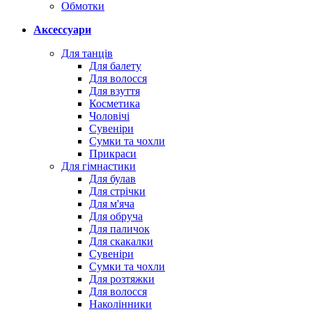
Обмотки
Аксессуари
Для танців
Для балету
Для волосся
Для взуття
Косметика
Чоловічі
Сувеніри
Сумки та чохли
Прикраси
Для гімнастики
Для булав
Для стрічки
Для м'яча
Для обруча
Для паличок
Для скакалки
Сувеніри
Сумки та чохли
Для розтяжки
Для волосся
Наколінники