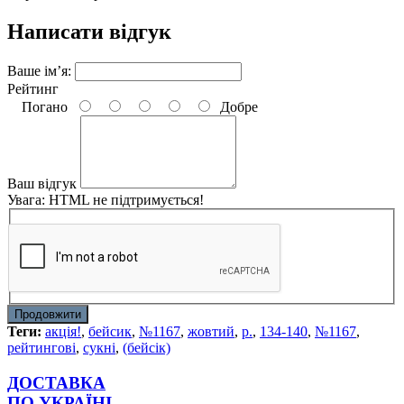
Написати відгук
Ваше ім’я:
Рейтинг
Погано
Добре
Ваш відгук
Увага:
HTML не підтримується!
Продовжити
Теги:
акція!
,
бейсик
,
№1167
,
жовтий
,
р.
,
134-140
,
№1167
,
рейтингові
,
сукні
,
(бейсік)
ДОСТАВКА
ПО УКРАЇНІ