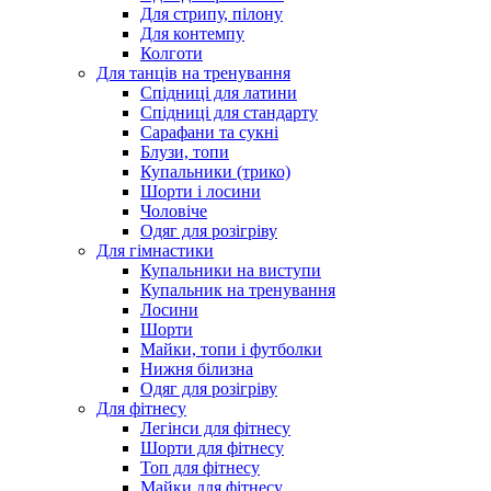
Для стрипу, пілону
Для контемпу
Колготи
Для танців на тренування
Спідниці для латини
Спідниці для стандарту
Сарафани та сукні
Блузи, топи
Купальники (трико)
Шорти і лосини
Чоловіче
Одяг для розігріву
Для гімнастики
Купальники на виступи
Купальник на тренування
Лосини
Шорти
Майки, топи і футболки
Нижня білизна
Одяг для розігріву
Для фітнесу
Легінси для фітнесу
Шорти для фітнесу
Топ для фітнесу
Майки для фітнесу