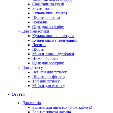
Сарафани та сукні
Блузи, топи
Купальники (трико)
Шорти і лосини
Чоловіче
Одяг для розігріву
Для гімнастики
Купальники на виступи
Купальник на тренування
Лосини
Шорти
Майки, топи і футболки
Нижня білизна
Одяг для розігріву
Для фітнесу
Легінси для фітнесу
Шорти для фітнесу
Топ для фітнесу
Майки для фітнесу
Взуття
Для танців
Бальне: для дівчаток (блок-каблук)
Бальне: жіноча латина