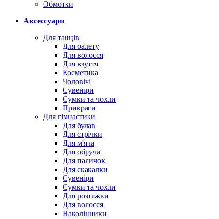
Обмотки
Аксессуари
Для танців
Для балету
Для волосся
Для взуття
Косметика
Чоловічі
Сувеніри
Сумки та чохли
Прикраси
Для гімнастики
Для булав
Для стрічки
Для м'яча
Для обруча
Для паличок
Для скакалки
Сувеніри
Сумки та чохли
Для розтяжки
Для волосся
Наколінники