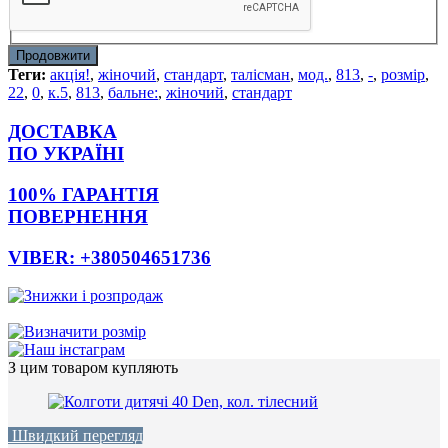
Продовжити
Теги:
акція!
,
жіночий
,
стандарт
,
талісман
,
мод.
,
813
,
-
,
розмір
,
22
,
0
,
к.5
,
813
,
бальне:
,
жіночий
,
стандарт
ДОСТАВКА
ПО УКРАЇНІ
100% ГАРАНТІЯ
ПОВЕРНЕННЯ
VIBER: +380504651736
З цим товаром купляють
Швидкий перегляд