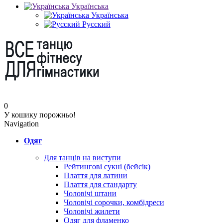
Українська
Українська
Русский
0
У кошику порожньо!
Navigation
Одяг
Для танців на виступи
Рейтингові сукні (бейсік)
Плаття для латини
Плаття для стандарту
Чоловічі штани
Чоловічі сорочки, комбідреси
Чоловічі жилети
Одяг для фламенко