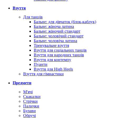
Взуття
Для танців
Бальне: для дівчаток (блок-каблук)
Бальне: жіноча латина
Бальне: жіночий стандарт
Бальне: чоловічий стандарт
Бальне: чоловіча латина
Тренувальне взуття
Взуття для соціальних танців
Взуття для народних танців
Взуття для контемпу
Пуанти
Взуття для High Heels
Взуття для гімнастики
Предмети
М'ячі
Скакалки
Стрічки
Палички
Булави
Обручі