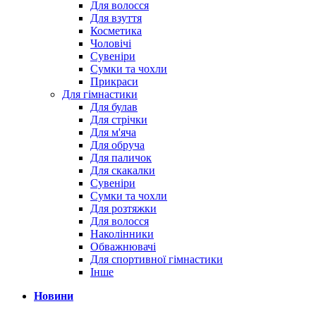
Для волосся
Для взуття
Косметика
Чоловічі
Сувеніри
Сумки та чохли
Прикраси
Для гімнастики
Для булав
Для стрічки
Для м'яча
Для обруча
Для паличок
Для скакалки
Сувеніри
Сумки та чохли
Для розтяжки
Для волосся
Наколінники
Обважнювачі
Для спортивної гімнастики
Інше
Новини