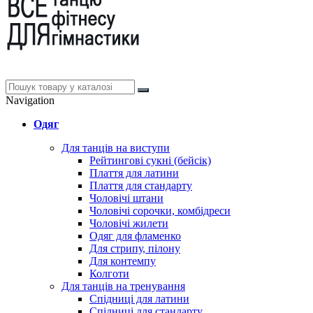
Navigation
Одяг
Для танців на виступи
Рейтингові сукні (бейсік)
Плаття для латини
Плаття для стандарту
Чоловічі штани
Чоловічі сорочки, комбідреси
Чоловічі жилети
Одяг для фламенко
Для стрипу, пілону
Для контемпу
Колготи
Для танців на тренування
Спідниці для латини
Спідниці для стандарту