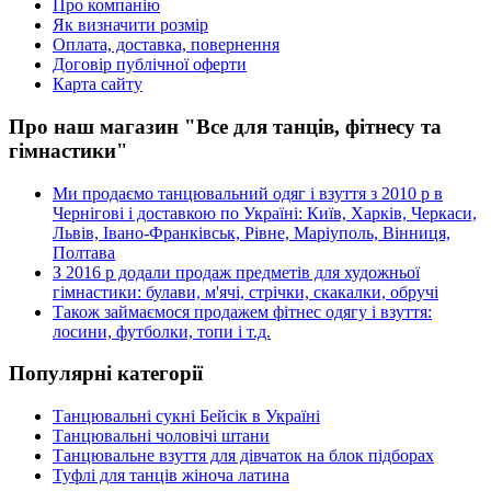
Про компанію
Як визначити розмір
Оплата, доставка, повернення
Договір публічної оферти
Карта сайту
Про наш магазин "Все для танців, фітнесу та
гімнастики"
Ми продаємо танцювальний одяг і взуття з 2010 р в
Чернігові і доставкою по Україні: Київ, Харків, Черкаси,
Львів, Івано-Франківськ, Рівне, Маріуполь, Вінниця,
Полтава
З 2016 р додали продаж предметів для художньої
гімнастики: булави, м'ячі, стрічки, скакалки, обручі
Також займаємося продажем фітнес одягу і взуття:
лосини, футболки, топи і т.д.
Популярні категорії
Танцювальні сукні Бейсік в Україні
Танцювальні чоловічі штани
Танцювальне взуття для дівчаток на блок підборах
Туфлі для танців жіноча латина