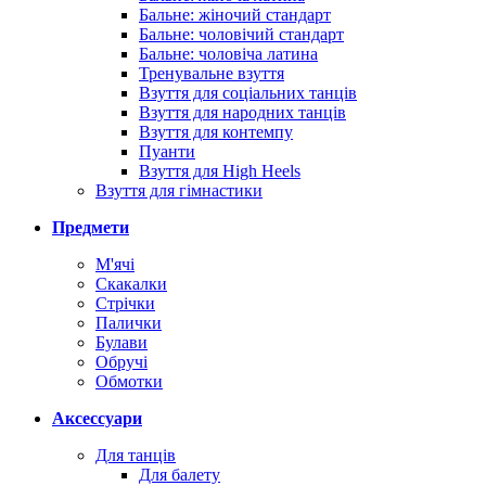
Бальне: жіночий стандарт
Бальне: чоловічий стандарт
Бальне: чоловіча латина
Тренувальне взуття
Взуття для соціальних танців
Взуття для народних танців
Взуття для контемпу
Пуанти
Взуття для High Heels
Взуття для гімнастики
Предмети
М'ячі
Скакалки
Стрічки
Палички
Булави
Обручі
Обмотки
Аксессуари
Для танців
Для балету