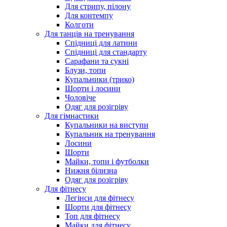
Для стрипу, пілону
Для контемпу
Колготи
Для танців на тренування
Спідниці для латини
Спідниці для стандарту
Сарафани та сукні
Блузи, топи
Купальники (трико)
Шорти і лосини
Чоловіче
Одяг для розігріву
Для гімнастики
Купальники на виступи
Купальник на тренування
Лосини
Шорти
Майки, топи і футболки
Нижня білизна
Одяг для розігріву
Для фітнесу
Легінси для фітнесу
Шорти для фітнесу
Топ для фітнесу
Майки для фітнесу