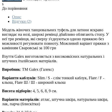
s
До порівняння
Опис
Відгуки (2)
Модель жіночих танцювальних туфель для латини яскраво
виглядає на нозі, широкі ремінці дбайливо облягають стопу. У
неї три ремінця, які сверху з'єднуються одною пряжкою без
можливості регулювати повноту. Можливий варіант пряжки з
камінням Сваровські за 100 грн
Взуття Galex виготовляється з високоякісних натуральних і
штучних італійських матеріалів.
Виробник
: ТМ Galex (Галекс)
Варіанти каблуків
: Slim / S - слім тонкий каблук, Flare / F -
кльош, Flare Ш / Ш - широкий кльош
Висота підборів:
4, 5, 6, 8, 9 см.
Варіанти матеріалів
: атлас, штучна шкіра, натуральна шкіра,
лак, парча (блискітки)