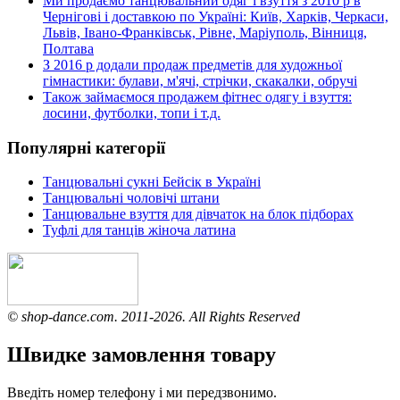
Ми продаємо танцювальний одяг і взуття з 2010 р в
Чернігові і доставкою по Україні: Київ, Харків, Черкаси,
Львів, Івано-Франківськ, Рівне, Маріуполь, Вінниця,
Полтава
З 2016 р додали продаж предметів для художньої
гімнастики: булави, м'ячі, стрічки, скакалки, обручі
Також займаємося продажем фітнес одягу і взуття:
лосини, футболки, топи і т.д.
Популярні категорії
Танцювальні сукні Бейсік в Україні
Танцювальні чоловічі штани
Танцювальне взуття для дівчаток на блок підборах
Туфлі для танців жіноча латина
© shop-dance.com. 2011-2026. All Rights Reserved
Швидке замовлення товару
Введіть номер телефону і ми передзвонимо.