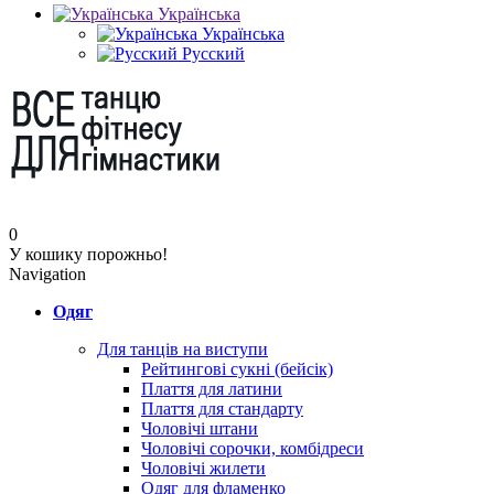
Українська
Українська
Русский
0
У кошику порожньо!
Navigation
Одяг
Для танців на виступи
Рейтингові сукні (бейсік)
Плаття для латини
Плаття для стандарту
Чоловічі штани
Чоловічі сорочки, комбідреси
Чоловічі жилети
Одяг для фламенко