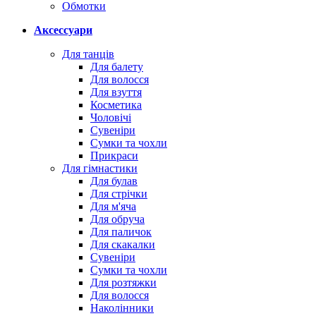
Обмотки
Аксессуари
Для танців
Для балету
Для волосся
Для взуття
Косметика
Чоловічі
Сувеніри
Сумки та чохли
Прикраси
Для гімнастики
Для булав
Для стрічки
Для м'яча
Для обруча
Для паличок
Для скакалки
Сувеніри
Сумки та чохли
Для розтяжки
Для волосся
Наколінники