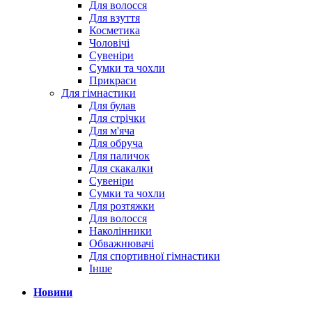
Для волосся
Для взуття
Косметика
Чоловічі
Сувеніри
Сумки та чохли
Прикраси
Для гімнастики
Для булав
Для стрічки
Для м'яча
Для обруча
Для паличок
Для скакалки
Сувеніри
Сумки та чохли
Для розтяжки
Для волосся
Наколінники
Обважнювачі
Для спортивної гімнастики
Інше
Новини