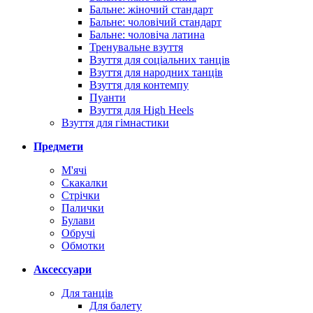
Бальне: жіночий стандарт
Бальне: чоловічий стандарт
Бальне: чоловіча латина
Тренувальне взуття
Взуття для соціальних танців
Взуття для народних танців
Взуття для контемпу
Пуанти
Взуття для High Heels
Взуття для гімнастики
Предмети
М'ячі
Скакалки
Стрічки
Палички
Булави
Обручі
Обмотки
Аксессуари
Для танців
Для балету