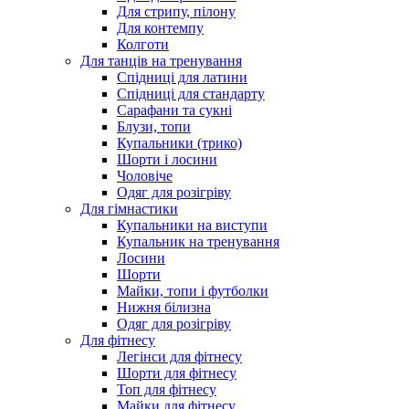
Для стрипу, пілону
Для контемпу
Колготи
Для танців на тренування
Спідниці для латини
Спідниці для стандарту
Сарафани та сукні
Блузи, топи
Купальники (трико)
Шорти і лосини
Чоловіче
Одяг для розігріву
Для гімнастики
Купальники на виступи
Купальник на тренування
Лосини
Шорти
Майки, топи і футболки
Нижня білизна
Одяг для розігріву
Для фітнесу
Легінси для фітнесу
Шорти для фітнесу
Топ для фітнесу
Майки для фітнесу