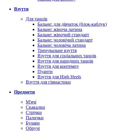
Взуття
Для танців
Бальне: для дівчаток (блок-каблук)
Бальне: жіноча латина
Бальне: жіночий стандарт
Бальне: чоловічий стандарт
Бальне: чоловіча латина
Тренувальне взуття
Взуття для соціальних танців
Взуття для народних танців
Взуття для контемпу
Пуанти
Взуття для High Heels
Взуття для гімнастики
Предмети
М'ячі
Скакалки
Стрічки
Палички
Булави
Обручі