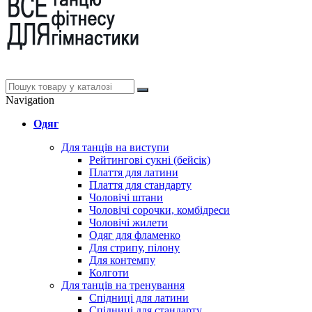
Navigation
Одяг
Для танців на виступи
Рейтингові сукні (бейсік)
Плаття для латини
Плаття для стандарту
Чоловічі штани
Чоловічі сорочки, комбідреси
Чоловічі жилети
Одяг для фламенко
Для стрипу, пілону
Для контемпу
Колготи
Для танців на тренування
Спідниці для латини
Спідниці для стандарту