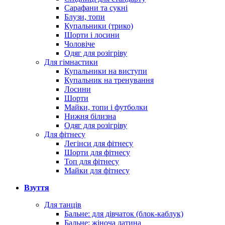
Сарафани та сукні
Блузи, топи
Купальники (трико)
Шорти і лосини
Чоловіче
Одяг для розігріву
Для гімнастики
Купальники на виступи
Купальник на тренування
Лосини
Шорти
Майки, топи і футболки
Нижня білизна
Одяг для розігріву
Для фітнесу
Легінси для фітнесу
Шорти для фітнесу
Топ для фітнесу
Майки для фітнесу
Взуття
Для танців
Бальне: для дівчаток (блок-каблук)
Бальне: жіноча латина