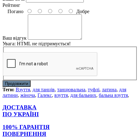
Рейтинг
Погано
Добре
Ваш відгук
Увага:
HTML не підтримується!
Продовжити
Теги:
Взуття
,
для танців
,
танцювальна
,
туфлі
,
латина
,
для
латини
,
жіноча
,
Галекс
,
взуття
,
для бальних
,
бальна взуття
,
ДОСТАВКА
ПО УКРАЇНІ
100% ГАРАНТІЯ
ПОВЕРНЕННЯ