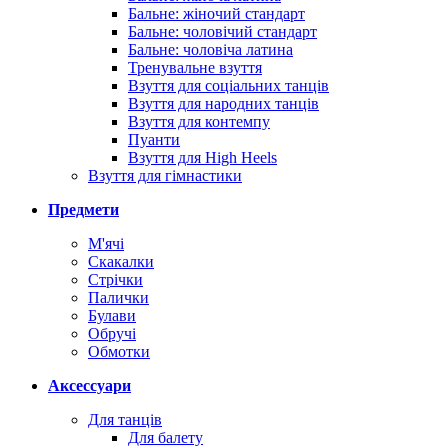
Бальне: жіночий стандарт
Бальне: чоловічий стандарт
Бальне: чоловіча латина
Тренувальне взуття
Взуття для соціальних танців
Взуття для народних танців
Взуття для контемпу
Пуанти
Взуття для High Heels
Взуття для гімнастики
Предмети
М'ячі
Скакалки
Стрічки
Палички
Булави
Обручі
Обмотки
Аксессуари
Для танців
Для балету