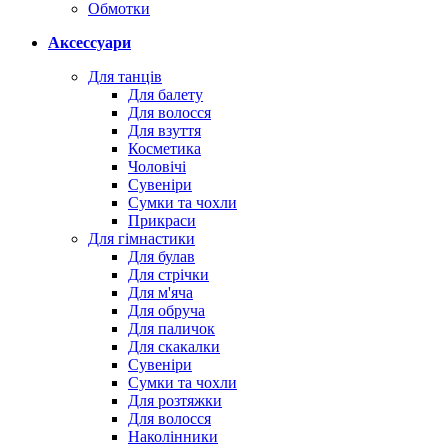
Обмотки
Аксессуари
Для танців
Для балету
Для волосся
Для взуття
Косметика
Чоловічі
Сувеніри
Сумки та чохли
Прикраси
Для гімнастики
Для булав
Для стрічки
Для м'яча
Для обруча
Для паличок
Для скакалки
Сувеніри
Сумки та чохли
Для розтяжки
Для волосся
Наколінники