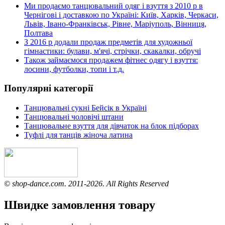
Ми продаємо танцювальний одяг і взуття з 2010 р в
Чернігові і доставкою по Україні: Київ, Харків, Черкаси,
Львів, Івано-Франківськ, Рівне, Маріуполь, Вінниця,
Полтава
З 2016 р додали продаж предметів для художньої
гімнастики: булави, м'ячі, стрічки, скакалки, обручі
Також займаємося продажем фітнес одягу і взуття:
лосини, футболки, топи і т.д.
Популярні категорії
Танцювальні сукні Бейсік в Україні
Танцювальні чоловічі штани
Танцювальне взуття для дівчаток на блок підборах
Туфлі для танців жіноча латина
© shop-dance.com. 2011-2026. All Rights Reserved
Швидке замовлення товару