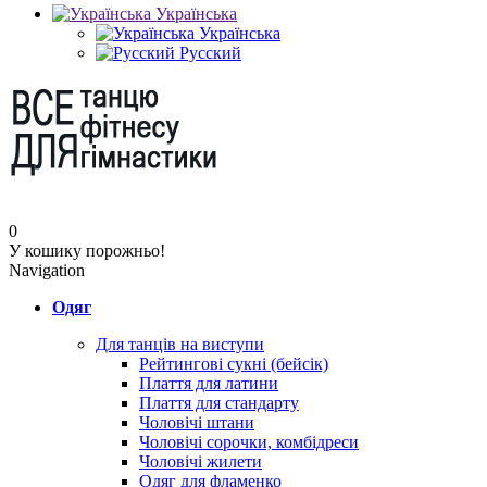
Українська
Українська
Русский
0
У кошику порожньо!
Navigation
Одяг
Для танців на виступи
Рейтингові сукні (бейсік)
Плаття для латини
Плаття для стандарту
Чоловічі штани
Чоловічі сорочки, комбідреси
Чоловічі жилети
Одяг для фламенко