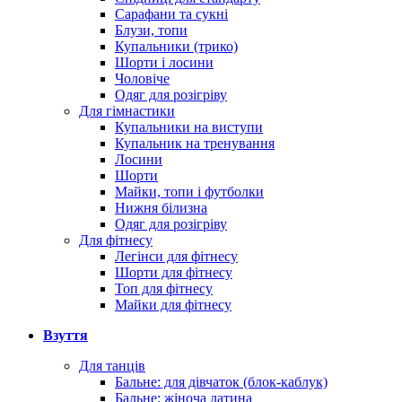
Сарафани та сукні
Блузи, топи
Купальники (трико)
Шорти і лосини
Чоловіче
Одяг для розігріву
Для гімнастики
Купальники на виступи
Купальник на тренування
Лосини
Шорти
Майки, топи і футболки
Нижня білизна
Одяг для розігріву
Для фітнесу
Легінси для фітнесу
Шорти для фітнесу
Топ для фітнесу
Майки для фітнесу
Взуття
Для танців
Бальне: для дівчаток (блок-каблук)
Бальне: жіноча латина