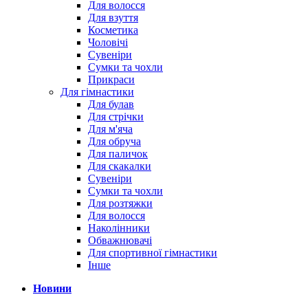
Для волосся
Для взуття
Косметика
Чоловічі
Сувеніри
Сумки та чохли
Прикраси
Для гімнастики
Для булав
Для стрічки
Для м'яча
Для обруча
Для паличок
Для скакалки
Сувеніри
Сумки та чохли
Для розтяжки
Для волосся
Наколінники
Обважнювачі
Для спортивної гімнастики
Інше
Новини