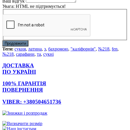
Ваш відгук
Увага:
HTML не підтримується!
Продовжити
Теги:
сукня
,
латина
,
з
,
бахромою
,
"каліфорнія"
,
№218
,
fen
,
№218
,
сарафани
,
та
,
сукні
ДОСТАВКА
ПО УКРАЇНІ
100% ГАРАНТІЯ
ПОВЕРНЕННЯ
VIBER: +380504651736