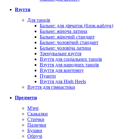
Взуття
Для танців
Бальне: для дівчаток (блок-каблук)
Бальне: жіноча латина
Бальне: жіночий стандарт
Бальне: чоловічий стандарт
Бальне: чоловіча латина
Тренувальне взуття
Взуття для соціальних танців
Взуття для народних танців
Взуття для контемпу
Пуанти
Взуття для High Heels
Взуття для гімнастики
Предмети
М'ячі
Скакалки
Стрічки
Палички
Булави
Обручі