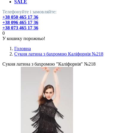
SALE
Телефонуйте і замовляйте:
+38 050 465 17 36
+38 096 465 17 36
+38 073 465 17 36
0
У кошику порожньо!
Головна
Сукня латина з бахромою Каліфорнія №218
Сукня латина з бахромою "Каліфорнія" №218