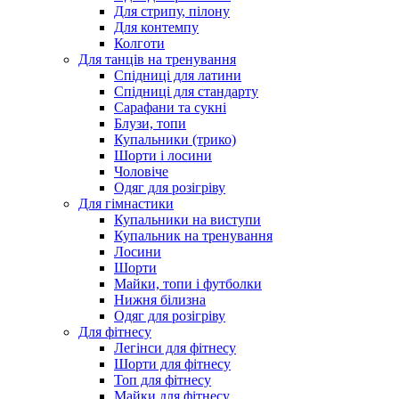
Для стрипу, пілону
Для контемпу
Колготи
Для танців на тренування
Спідниці для латини
Спідниці для стандарту
Сарафани та сукні
Блузи, топи
Купальники (трико)
Шорти і лосини
Чоловіче
Одяг для розігріву
Для гімнастики
Купальники на виступи
Купальник на тренування
Лосини
Шорти
Майки, топи і футболки
Нижня білизна
Одяг для розігріву
Для фітнесу
Легінси для фітнесу
Шорти для фітнесу
Топ для фітнесу
Майки для фітнесу