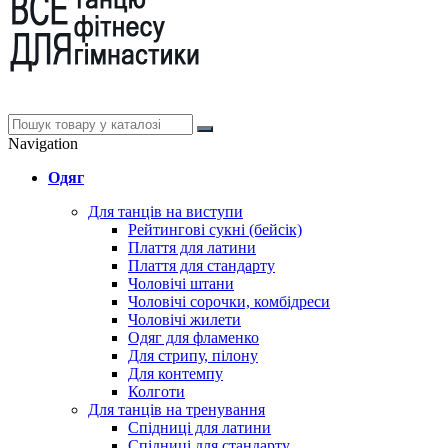
Navigation
Одяг
Для танців на виступи
Рейтингові сукні (бейсік)
Плаття для латини
Плаття для стандарту
Чоловічі штани
Чоловічі сорочки, комбідреси
Чоловічі жилети
Одяг для фламенко
Для стрипу, пілону
Для контемпу
Колготи
Для танців на тренування
Спідниці для латини
Спідниці для стандарту