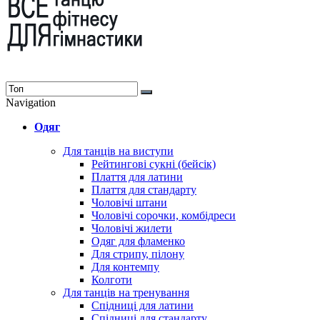
Navigation
Одяг
Для танців на виступи
Рейтингові сукні (бейсік)
Плаття для латини
Плаття для стандарту
Чоловічі штани
Чоловічі сорочки, комбідреси
Чоловічі жилети
Одяг для фламенко
Для стрипу, пілону
Для контемпу
Колготи
Для танців на тренування
Спідниці для латини
Спідниці для стандарту