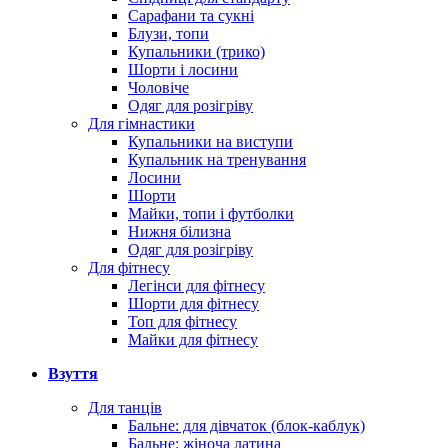
Сарафани та сукні
Блузи, топи
Купальники (трико)
Шорти і лосини
Чоловіче
Одяг для розігріву
Для гімнастики
Купальники на виступи
Купальник на тренування
Лосини
Шорти
Майки, топи і футболки
Нижня білизна
Одяг для розігріву
Для фітнесу
Легінси для фітнесу
Шорти для фітнесу
Топ для фітнесу
Майки для фітнесу
Взуття
Для танців
Бальне: для дівчаток (блок-каблук)
Бальне: жіноча латина