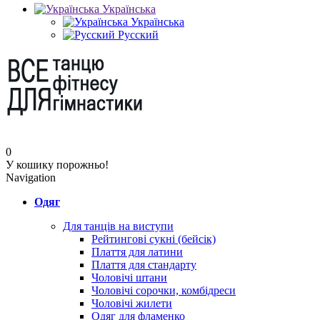
Українська
Українська
Русский
0
У кошику порожньо!
Navigation
Одяг
Для танців на виступи
Рейтингові сукні (бейсік)
Плаття для латини
Плаття для стандарту
Чоловічі штани
Чоловічі сорочки, комбідреси
Чоловічі жилети
Одяг для фламенко