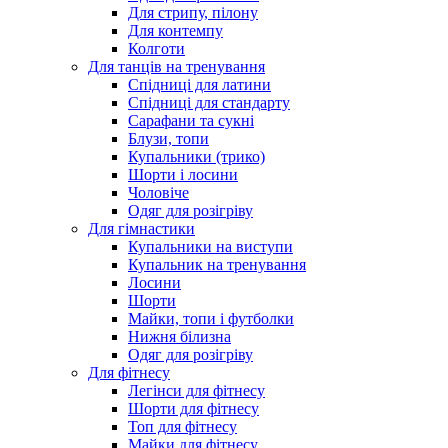
Для стрипу, пілону
Для контемпу
Колготи
Для танців на тренування
Спідниці для латини
Спідниці для стандарту
Сарафани та сукні
Блузи, топи
Купальники (трико)
Шорти і лосини
Чоловіче
Одяг для розігріву
Для гімнастики
Купальники на виступи
Купальник на тренування
Лосини
Шорти
Майки, топи і футболки
Нижня білизна
Одяг для розігріву
Для фітнесу
Легінси для фітнесу
Шорти для фітнесу
Топ для фітнесу
Майки для фітнесу