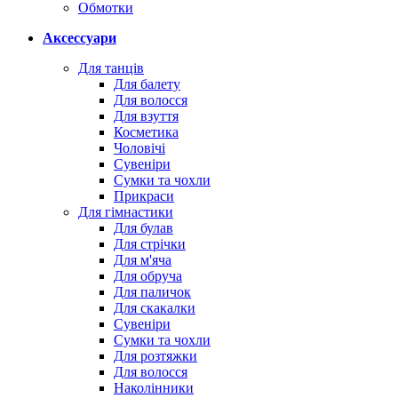
Обмотки
Аксессуари
Для танців
Для балету
Для волосся
Для взуття
Косметика
Чоловічі
Сувеніри
Сумки та чохли
Прикраси
Для гімнастики
Для булав
Для стрічки
Для м'яча
Для обруча
Для паличок
Для скакалки
Сувеніри
Сумки та чохли
Для розтяжки
Для волосся
Наколінники