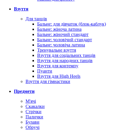
Взуття
Для танців
Бальне: для дівчаток (блок-каблук)
Бальне: жіноча латина
Бальне: жіночий стандарт
Бальне: чоловічий стандарт
Бальне: чоловіча латина
Тренувальне взуття
Взуття для соціальних танців
Взуття для народних танців
Взуття для контемпу
Пуанти
Взуття для High Heels
Взуття для гімнастики
Предмети
М'ячі
Скакалки
Стрічки
Палички
Булави
Обручі