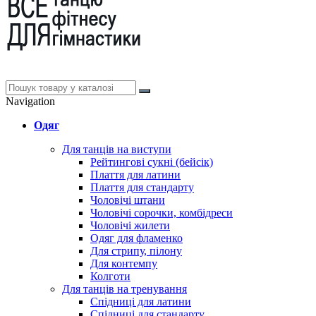
Navigation
Одяг
Для танців на виступи
Рейтингові сукні (бейсік)
Плаття для латини
Плаття для стандарту
Чоловічі штани
Чоловічі сорочки, комбідреси
Чоловічі жилети
Одяг для фламенко
Для стрипу, пілону
Для контемпу
Колготи
Для танців на тренування
Спідниці для латини
Спідниці для стандарту