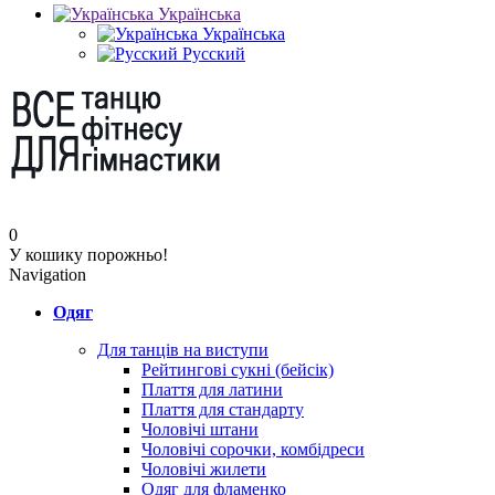
Українська
Українська
Русский
0
У кошику порожньо!
Navigation
Одяг
Для танців на виступи
Рейтингові сукні (бейсік)
Плаття для латини
Плаття для стандарту
Чоловічі штани
Чоловічі сорочки, комбідреси
Чоловічі жилети
Одяг для фламенко