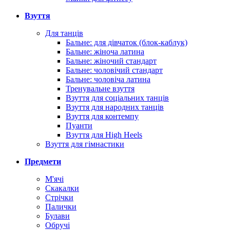
Взуття
Для танців
Бальне: для дівчаток (блок-каблук)
Бальне: жіноча латина
Бальне: жіночий стандарт
Бальне: чоловічий стандарт
Бальне: чоловіча латина
Тренувальне взуття
Взуття для соціальних танців
Взуття для народних танців
Взуття для контемпу
Пуанти
Взуття для High Heels
Взуття для гімнастики
Предмети
М'ячі
Скакалки
Стрічки
Палички
Булави
Обручі