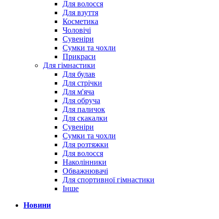
Для волосся
Для взуття
Косметика
Чоловічі
Сувеніри
Сумки та чохли
Прикраси
Для гімнастики
Для булав
Для стрічки
Для м'яча
Для обруча
Для паличок
Для скакалки
Сувеніри
Сумки та чохли
Для розтяжки
Для волосся
Наколінники
Обважнювачі
Для спортивної гімнастики
Інше
Новини