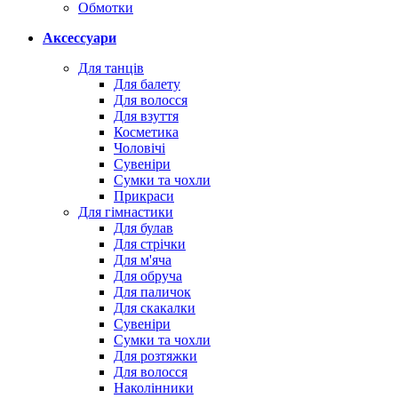
Обмотки
Аксессуари
Для танців
Для балету
Для волосся
Для взуття
Косметика
Чоловічі
Сувеніри
Сумки та чохли
Прикраси
Для гімнастики
Для булав
Для стрічки
Для м'яча
Для обруча
Для паличок
Для скакалки
Сувеніри
Сумки та чохли
Для розтяжки
Для волосся
Наколінники