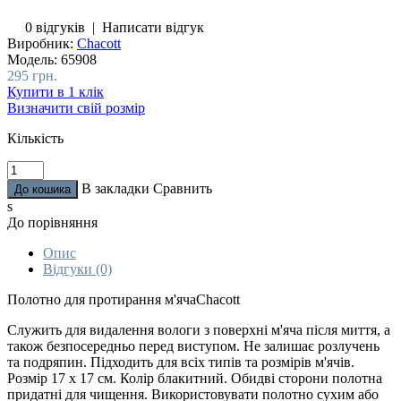
0 відгуків
|
Написати відгук
Виробник:
Chacott
Модель:
65908
295 грн.
Купити в 1 клік
Визначити свій розмір
Кількість
В закладки
Сравнить
s
До порівняння
Опис
Відгуки (0)
Полотно для протирання м'ячаChacott
Служить для видалення вологи з поверхні м'яча після миття, а
також безпосередньо перед виступом. Не залишає розлучень
та подряпин. Підходить для всіх типів та розмірів м'ячів.
Розмір 17 х 17 см. Колір блакитний. Обидві сторони полотна
придатні для чищення. Використовувати полотно сухим або