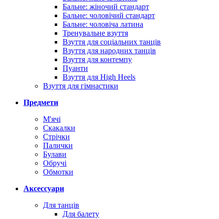
Бальне: жіночий стандарт
Бальне: чоловічий стандарт
Бальне: чоловіча латина
Тренувальне взуття
Взуття для соціальних танців
Взуття для народних танців
Взуття для контемпу
Пуанти
Взуття для High Heels
Взуття для гімнастики
Предмети
М'ячі
Скакалки
Стрічки
Палички
Булави
Обручі
Обмотки
Аксессуари
Для танців
Для балету