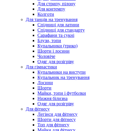
Для стрипу, пілону
Для контемпу
Колготи
Для танців на тренування
Спідниці для латини
Спідниці для стандарту
Сарафани та сукні
Блузи, топи
Купальники (трико)
Шорти і лосини
Чоловіче
Одяг для розігріву
Для гімнастики
Купальники на виступи
Купальник на тренування
Лосини
Шорти
Майки, топи і футболки
Нижня білизна
Одяг для розігріву
Для фітнесу
Легінси для фітнесу
Шорти для фітнесу
Топ для фітнесу
Майки для фітнесу