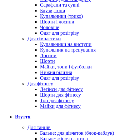
Сарафани та сукні
Блузи, топи
Купальники (трико)
Шорти і лосини
Чоловіче
Одяг для розігріву
Для гімнастики
Купальники на виступи
Купальник на тренування
Лосини
Шорти
Майки, топи і футболки
Нижня білизна
Одяг для розігріву
Для фітнесу
Легінси для фітнесу
Шорти для фітнесу
Топ для фітнесу
Майки для фітнесу
Взуття
Для танців
Бальне: для дівчаток (блок-каблук)
Бальне: жіноча латина