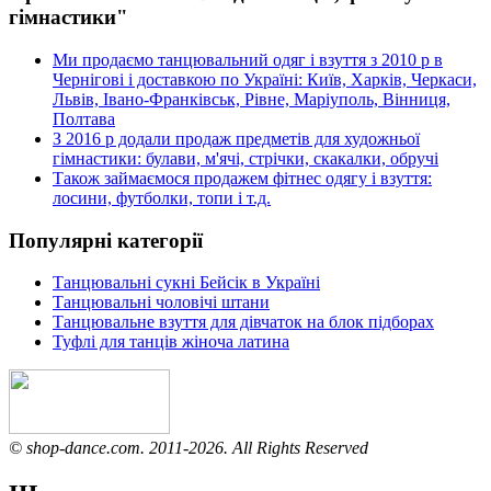
гімнастики"
Ми продаємо танцювальний одяг і взуття з 2010 р в
Чернігові і доставкою по Україні: Київ, Харків, Черкаси,
Львів, Івано-Франківськ, Рівне, Маріуполь, Вінниця,
Полтава
З 2016 р додали продаж предметів для художньої
гімнастики: булави, м'ячі, стрічки, скакалки, обручі
Також займаємося продажем фітнес одягу і взуття:
лосини, футболки, топи і т.д.
Популярні категорії
Танцювальні сукні Бейсік в Україні
Танцювальні чоловічі штани
Танцювальне взуття для дівчаток на блок підборах
Туфлі для танців жіноча латина
© shop-dance.com. 2011-2026. All Rights Reserved