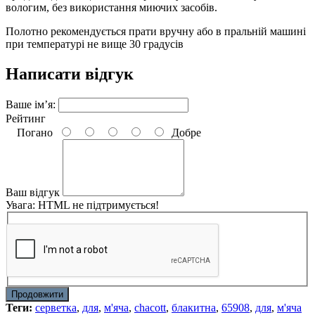
вологим, без використання миючих засобів.
Полотно рекомендується прати вручну або в пральній машині
при температурі не вище 30 градусів
Написати відгук
Ваше ім’я:
Рейтинг
Погано
Добре
Ваш відгук
Увага:
HTML не підтримується!
Продовжити
Теги:
серветка
,
для
,
м'яча
,
chacott
,
блакитна
,
65908
,
для
,
м'яча