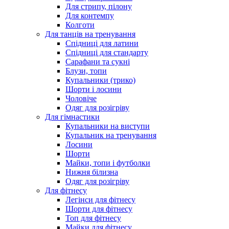
Для стрипу, пілону
Для контемпу
Колготи
Для танців на тренування
Спідниці для латини
Спідниці для стандарту
Сарафани та сукні
Блузи, топи
Купальники (трико)
Шорти і лосини
Чоловіче
Одяг для розігріву
Для гімнастики
Купальники на виступи
Купальник на тренування
Лосини
Шорти
Майки, топи і футболки
Нижня білизна
Одяг для розігріву
Для фітнесу
Легінси для фітнесу
Шорти для фітнесу
Топ для фітнесу
Майки для фітнесу