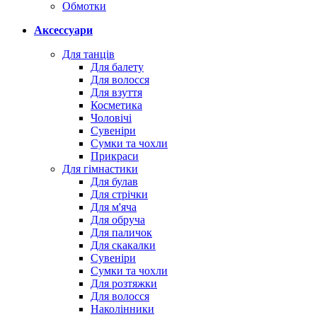
Обмотки
Аксессуари
Для танців
Для балету
Для волосся
Для взуття
Косметика
Чоловічі
Сувеніри
Сумки та чохли
Прикраси
Для гімнастики
Для булав
Для стрічки
Для м'яча
Для обруча
Для паличок
Для скакалки
Сувеніри
Сумки та чохли
Для розтяжки
Для волосся
Наколінники