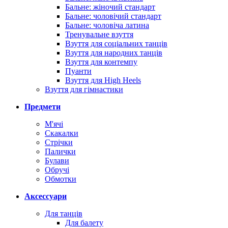
Бальне: жіночий стандарт
Бальне: чоловічий стандарт
Бальне: чоловіча латина
Тренувальне взуття
Взуття для соціальних танців
Взуття для народних танців
Взуття для контемпу
Пуанти
Взуття для High Heels
Взуття для гімнастики
Предмети
М'ячі
Скакалки
Стрічки
Палички
Булави
Обручі
Обмотки
Аксессуари
Для танців
Для балету