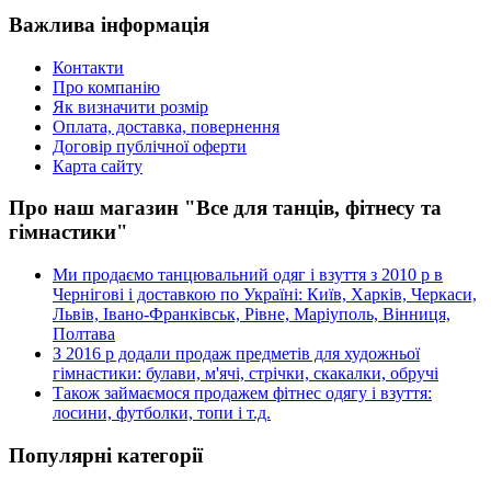
Важлива інформація
Контакти
Про компанію
Як визначити розмір
Оплата, доставка, повернення
Договір публічної оферти
Карта сайту
Про наш магазин "Все для танців, фітнесу та
гімнастики"
Ми продаємо танцювальний одяг і взуття з 2010 р в
Чернігові і доставкою по Україні: Київ, Харків, Черкаси,
Львів, Івано-Франківськ, Рівне, Маріуполь, Вінниця,
Полтава
З 2016 р додали продаж предметів для художньої
гімнастики: булави, м'ячі, стрічки, скакалки, обручі
Також займаємося продажем фітнес одягу і взуття:
лосини, футболки, топи і т.д.
Популярні категорії