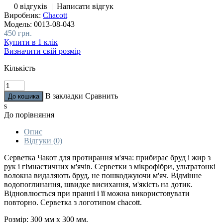
0 відгуків
|
Написати відгук
Виробник:
Chacott
Модель:
0013-08-043
450 грн.
Купити в 1 клік
Визначити свій розмір
Кількість
В закладки
Сравнить
s
До порівняння
Опис
Відгуки (0)
Серветка Чакот для протирання м'яча: прибирає бруд і жир з
рук і гімнастичних м'ячів. Серветки з мікрофібри, ультратонкі
волокна видаляють бруд, не пошкоджуючи м'яч. Відмінне
водопоглинання, швидке висихання, м'якість на дотик.
Відновлюється при пранні і її можна використовувати
повторно. Серветка з логотипом chacott.
Розмір: 300 мм x 300 мм.