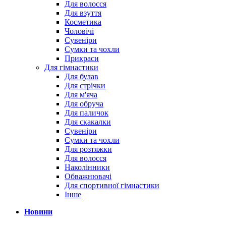
Для волосся
Для взуття
Косметика
Чоловічі
Сувеніри
Сумки та чохли
Прикраси
Для гімнастики
Для булав
Для стрічки
Для м'яча
Для обруча
Для паличок
Для скакалки
Сувеніри
Сумки та чохли
Для розтяжки
Для волосся
Наколінники
Обважнювачі
Для спортивної гімнастики
Інше
Новини