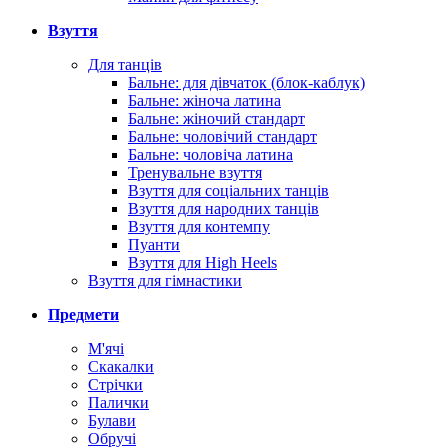
Взуття
Для танців
Бальне: для дівчаток (блок-каблук)
Бальне: жіноча латина
Бальне: жіночий стандарт
Бальне: чоловічий стандарт
Бальне: чоловіча латина
Тренувальне взуття
Взуття для соціальних танців
Взуття для народних танців
Взуття для контемпу
Пуанти
Взуття для High Heels
Взуття для гімнастики
Предмети
М'ячі
Скакалки
Стрічки
Палички
Булави
Обручі