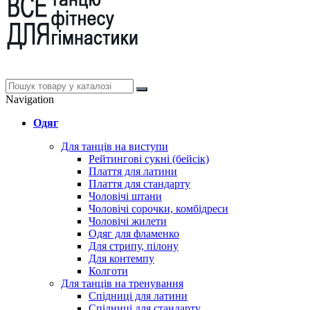
Navigation
Одяг
Для танців на виступи
Рейтингові сукні (бейсік)
Плаття для латини
Плаття для стандарту
Чоловічі штани
Чоловічі сорочки, комбідреси
Чоловічі жилети
Одяг для фламенко
Для стрипу, пілону
Для контемпу
Колготи
Для танців на тренування
Спідниці для латини
Спідниці для стандарту