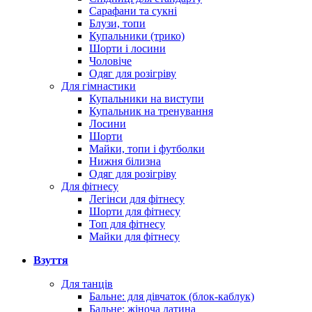
Сарафани та сукні
Блузи, топи
Купальники (трико)
Шорти і лосини
Чоловіче
Одяг для розігріву
Для гімнастики
Купальники на виступи
Купальник на тренування
Лосини
Шорти
Майки, топи і футболки
Нижня білизна
Одяг для розігріву
Для фітнесу
Легінси для фітнесу
Шорти для фітнесу
Топ для фітнесу
Майки для фітнесу
Взуття
Для танців
Бальне: для дівчаток (блок-каблук)
Бальне: жіноча латина