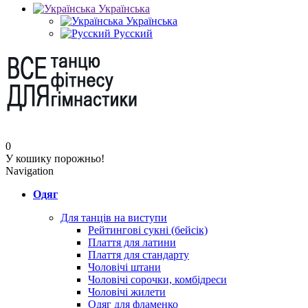
Українська
Українська
Русский
0
У кошику порожньо!
Navigation
Одяг
Для танців на виступи
Рейтингові сукні (бейсік)
Плаття для латини
Плаття для стандарту
Чоловічі штани
Чоловічі сорочки, комбідреси
Чоловічі жилети
Одяг для фламенко