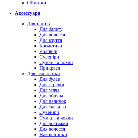
Обмотки
Аксессуари
Для танців
Для балету
Для волосся
Для взуття
Косметика
Чоловічі
Сувеніри
Сумки та чохли
Прикраси
Для гімнастики
Для булав
Для стрічки
Для м'яча
Для обруча
Для паличок
Для скакалки
Сувеніри
Сумки та чохли
Для розтяжки
Для волосся
Наколінники