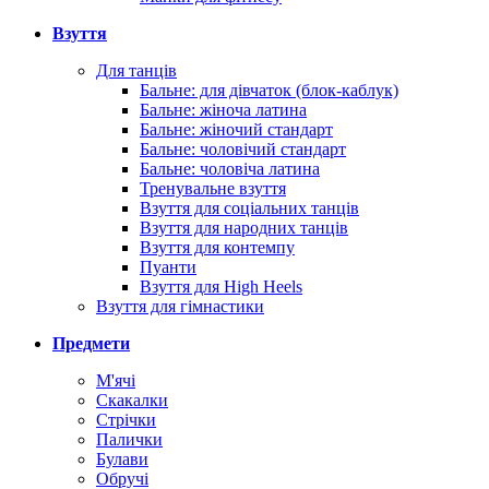
Взуття
Для танців
Бальне: для дівчаток (блок-каблук)
Бальне: жіноча латина
Бальне: жіночий стандарт
Бальне: чоловічий стандарт
Бальне: чоловіча латина
Тренувальне взуття
Взуття для соціальних танців
Взуття для народних танців
Взуття для контемпу
Пуанти
Взуття для High Heels
Взуття для гімнастики
Предмети
М'ячі
Скакалки
Стрічки
Палички
Булави
Обручі