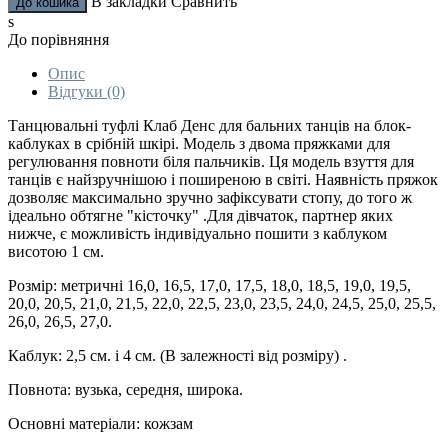
В закладки
Сравнить
s
До порівняння
Опис
Відгуки (0)
Танцювальні туфлі Клаб Денс для бальних танців на блок-
каблуках в срібній шкірі. Модель з двома пряжками для
регулювання повноти біля пальчиків. Ця модель взуття для
танців є найзручнішою і поширеною в світі. Наявність пряжок
дозволяє максимально зручно зафіксувати стопу, до того ж
ідеально обтягне "кісточку" .Для дівчаток, партнер яких
нижче, є можливість індивідуально пошити з каблуком
висотою 1 см.
Розмір: метричні 16,0, 16,5, 17,0, 17,5, 18,0, 18,5, 19,0, 19,5,
20,0, 20,5, 21,0, 21,5, 22,0, 22,5, 23,0, 23,5, 24,0, 24,5, 25,0, 25,5,
26,0, 26,5, 27,0.
Каблук: 2,5 см. і 4 см. (В залежності від розміру) .
Повнота: вузька, середня, широка.
Основні матеріали: кожзам