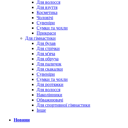
Для волосся
Для взуття
Косметика
Чоловічі
Сувеніри
Сумки та чохли
Прикраси
Для гімнастики
Для булав
Для стрічки
Для м'яча
Для обруча
Для паличок
Для скакалки
Сувеніри
Сумки та чохли
Для розтяжки
Для волосся
Наколінники
Обважнювачі
Для спортивної гімнастики
Інше
Новини