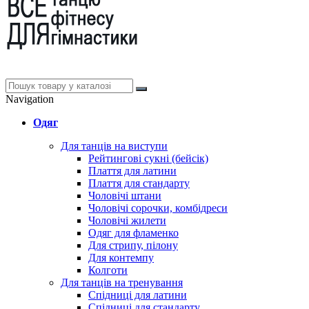
Navigation
Одяг
Для танців на виступи
Рейтингові сукні (бейсік)
Плаття для латини
Плаття для стандарту
Чоловічі штани
Чоловічі сорочки, комбідреси
Чоловічі жилети
Одяг для фламенко
Для стрипу, пілону
Для контемпу
Колготи
Для танців на тренування
Спідниці для латини
Спідниці для стандарту