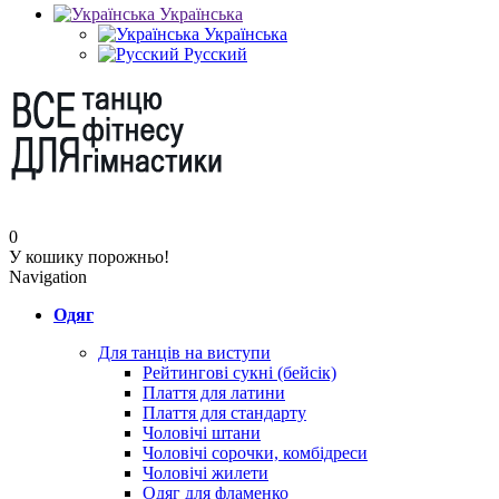
Українська
Українська
Русский
0
У кошику порожньо!
Navigation
Одяг
Для танців на виступи
Рейтингові сукні (бейсік)
Плаття для латини
Плаття для стандарту
Чоловічі штани
Чоловічі сорочки, комбідреси
Чоловічі жилети
Одяг для фламенко