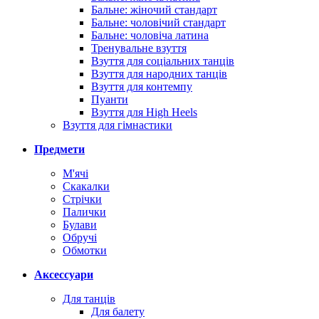
Бальне: жіночий стандарт
Бальне: чоловічий стандарт
Бальне: чоловіча латина
Тренувальне взуття
Взуття для соціальних танців
Взуття для народних танців
Взуття для контемпу
Пуанти
Взуття для High Heels
Взуття для гімнастики
Предмети
М'ячі
Скакалки
Стрічки
Палички
Булави
Обручі
Обмотки
Аксессуари
Для танців
Для балету