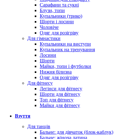
Сарафани та сукні
Блузи, топи
Купальники (трико)
Шорти і лосини
Чоловіче
Одяг для розігріву
Для гімнастики
Купальники на виступи
Купальник на тренування
Лосини
Шорти
Майки, топи і футболки
Нижня білизна
Одяг для розігріву
Для фітнесу
Легінси для фітнесу
Шорти для фітнесу
Топ для фітнесу
Майки для фітнесу
Взуття
Для танців
Бальне: для дівчаток (блок-каблук)
Бальне: жіноча латина