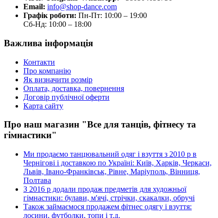
Email:
info@shop-dance.com
Графік роботи:
Пн-Пт: 10:00 – 19:00
Сб-Нд: 10:00 – 18:00
Важлива інформація
Контакти
Про компанію
Як визначити розмір
Оплата, доставка, повернення
Договір публічної оферти
Карта сайту
Про наш магазин "Все для танців, фітнесу та
гімнастики"
Ми продаємо танцювальний одяг і взуття з 2010 р в
Чернігові і доставкою по Україні: Київ, Харків, Черкаси,
Львів, Івано-Франківськ, Рівне, Маріуполь, Вінниця,
Полтава
З 2016 р додали продаж предметів для художньої
гімнастики: булави, м'ячі, стрічки, скакалки, обручі
Також займаємося продажем фітнес одягу і взуття:
лосини, футболки, топи і т.д.