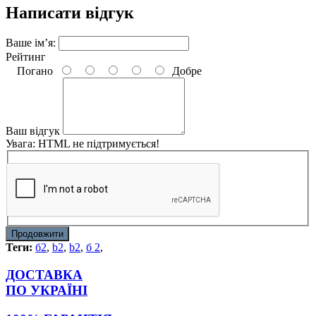
Написати відгук
Ваше ім’я:
Рейтинг
Погано
Добре
Ваш відгук
Увага:
HTML не підтримується!
Продовжити
Теги:
б2
,
b2
,
b2
,
б 2
,
ДОСТАВКА
ПО УКРАЇНІ