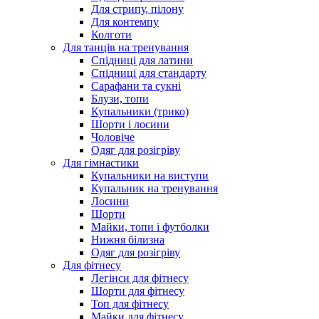
Для стрипу, пілону
Для контемпу
Колготи
Для танців на тренування
Спідниці для латини
Спідниці для стандарту
Сарафани та сукні
Блузи, топи
Купальники (трико)
Шорти і лосини
Чоловіче
Одяг для розігріву
Для гімнастики
Купальники на виступи
Купальник на тренування
Лосини
Шорти
Майки, топи і футболки
Нижня білизна
Одяг для розігріву
Для фітнесу
Легінси для фітнесу
Шорти для фітнесу
Топ для фітнесу
Майки для фітнесу