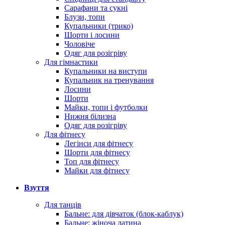
Сарафани та сукні
Блузи, топи
Купальники (трико)
Шорти і лосини
Чоловіче
Одяг для розігріву
Для гімнастики
Купальники на виступи
Купальник на тренування
Лосини
Шорти
Майки, топи і футболки
Нижня білизна
Одяг для розігріву
Для фітнесу
Легінси для фітнесу
Шорти для фітнесу
Топ для фітнесу
Майки для фітнесу
Взуття
Для танців
Бальне: для дівчаток (блок-каблук)
Бальне: жіноча латина