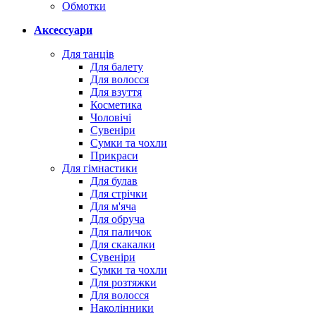
Обмотки
Аксессуари
Для танців
Для балету
Для волосся
Для взуття
Косметика
Чоловічі
Сувеніри
Сумки та чохли
Прикраси
Для гімнастики
Для булав
Для стрічки
Для м'яча
Для обруча
Для паличок
Для скакалки
Сувеніри
Сумки та чохли
Для розтяжки
Для волосся
Наколінники