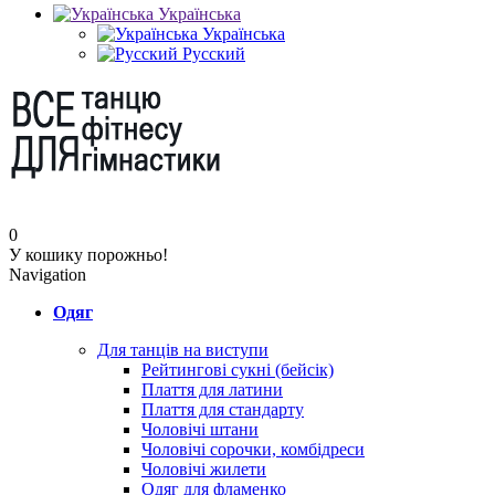
Українська
Українська
Русский
0
У кошику порожньо!
Navigation
Одяг
Для танців на виступи
Рейтингові сукні (бейсік)
Плаття для латини
Плаття для стандарту
Чоловічі штани
Чоловічі сорочки, комбідреси
Чоловічі жилети
Одяг для фламенко