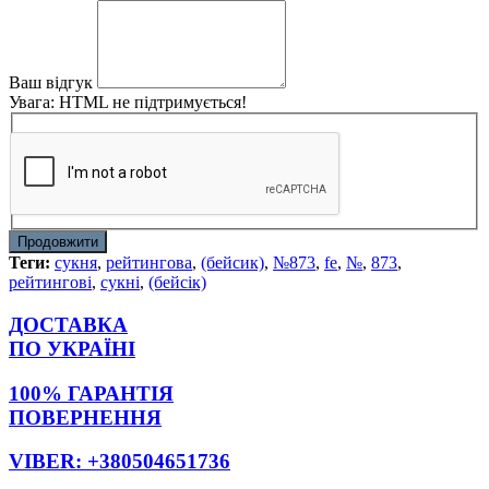
Ваш відгук
Увага:
HTML не підтримується!
Продовжити
Теги:
сукня
,
рейтингова
,
(бейсик)
,
№873
,
fe
,
№
,
873
,
рейтингові
,
сукні
,
(бейсік)
ДОСТАВКА
ПО УКРАЇНІ
100% ГАРАНТІЯ
ПОВЕРНЕННЯ
VIBER: +380504651736