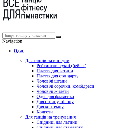
Navigation
Одяг
Для танців на виступи
Рейтингові сукні (бейсік)
Плаття для латини
Плаття для стандарту
Чоловічі штани
Чоловічі сорочки, комбідреси
Чоловічі жилети
Одяг для фламенко
Для стрипу, пілону
Для контемпу
Колготи
Для танців на тренування
Спідниці для латини
Спідниці для стандарту