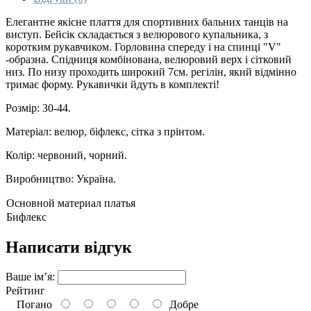
Елегантне якісне плаття для спортивних бальних танців на
виступ. Бейсік складається з велюрового купальника, з
коротким рукавчиком. Горловина спереду і на спинці "V"
-образна. Спідниця комбінована, велюровий верх і сітковий
низ. По низу проходить широкий 7см. регілін, який відмінно
тримає форму. Рукавички йдуть в комплекті!
Розмір: 30-44.
Матеріал: велюр, біфлекс, сітка з прінтом.
Колір: червоний, чорний.
Виробництво: Україна.
Основной материал платья
Бифлекс
Написати відгук
Ваше ім’я:
Рейтинг
Погано
Добре