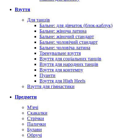
Взуття
Для танців
Бальне: для дівчаток (блок-каблук)
Бальне: жіноча латина
Бальне: жіночий стандарт
Бальне: чоловічий стандарт
Бальне: чоловіча латина
Тренувальне взуття
Взуття для соціальних танців
Взуття для народних танців
Взуття для контемпу
Пуанти
Взуття для High Heels
Взуття для гімнастики
Предмети
М'ячі
Скакалки
Стрічки
Палички
Булави
Обручі