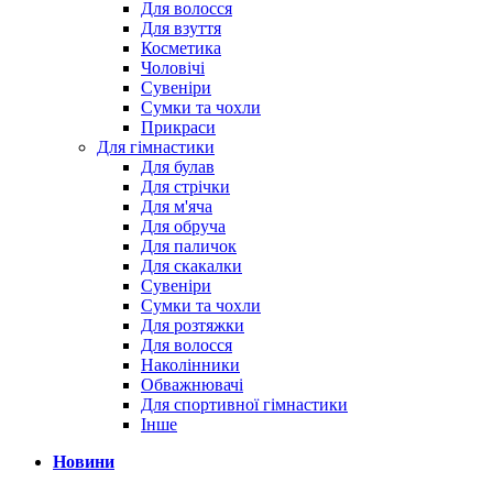
Для волосся
Для взуття
Косметика
Чоловічі
Сувеніри
Сумки та чохли
Прикраси
Для гімнастики
Для булав
Для стрічки
Для м'яча
Для обруча
Для паличок
Для скакалки
Сувеніри
Сумки та чохли
Для розтяжки
Для волосся
Наколінники
Обважнювачі
Для спортивної гімнастики
Інше
Новини