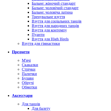
Бальне: жіночий стандарт
Бальне: чоловічий стандарт
Бальне: чоловіча латина
Тренувальне взуття
Взуття для соціальних танців
Взуття для народних танців
Взуття для контемпу
Пуанти
Взуття для High Heels
Взуття для гімнастики
Предмети
М'ячі
Скакалки
Стрічки
Палички
Булави
Обручі
Обмотки
Аксессуари
Для танців
Для балету