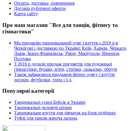
Оплата, доставка, повернення
Договір публічної оферти
Карта сайту
Про наш магазин "Все для танців, фітнесу та
гімнастики"
Ми продаємо танцювальний одяг і взуття з 2010 р в
Чернігові і доставкою по Україні: Київ, Харків, Черкаси,
Львів, Івано-Франківськ, Рівне, Маріуполь, Вінниця,
Полтава
З 2016 р додали продаж предметів для художньої
гімнастики: булави, м'ячі, стрічки, скакалки, обручі
Також займаємося продажем фітнес одягу і взуття:
лосини, футболки, топи і т.д.
Популярні категорії
Танцювальні сукні Бейсік в Україні
Танцювальні чоловічі штани
Танцювальне взуття для дівчаток на блок підборах
Туфлі для танців жіноча латина