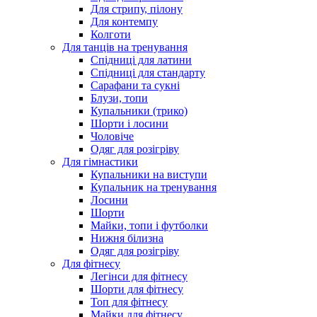
Для стрипу, пілону
Для контемпу
Колготи
Для танців на тренування
Спідниці для латини
Спідниці для стандарту
Сарафани та сукні
Блузи, топи
Купальники (трико)
Шорти і лосини
Чоловіче
Одяг для розігріву
Для гімнастики
Купальники на виступи
Купальник на тренування
Лосини
Шорти
Майки, топи і футболки
Нижня білизна
Одяг для розігріву
Для фітнесу
Легінси для фітнесу
Шорти для фітнесу
Топ для фітнесу
Майки для фітнесу