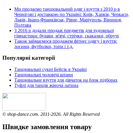
Ми продаємо танцювальний одяг і взуття з 2010 р в
Чернігові і доставкою по Україні: Київ, Харків, Черкаси,
Львів, Івано-Франківськ, Рівне, Маріуполь, Вінниця,
Полтава
З 2016 р додали продаж предметів для художньої
гімнастики: булави, м'ячі, стрічки, скакалки, обручі
Також займаємося продажем фітнес одягу і взуття:
лосини, футболки, топи і т.д.
Популярні категорії
Танцювальні сукні Бейсік в Україні
Танцювальні чоловічі штани
Танцювальне взуття для дівчаток на блок підборах
Туфлі для танців жіноча латина
© shop-dance.com. 2011-2026. All Rights Reserved
Швидке замовлення товару