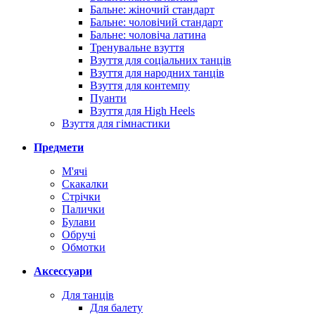
Бальне: жіночий стандарт
Бальне: чоловічий стандарт
Бальне: чоловіча латина
Тренувальне взуття
Взуття для соціальних танців
Взуття для народних танців
Взуття для контемпу
Пуанти
Взуття для High Heels
Взуття для гімнастики
Предмети
М'ячі
Скакалки
Стрічки
Палички
Булави
Обручі
Обмотки
Аксессуари
Для танців
Для балету