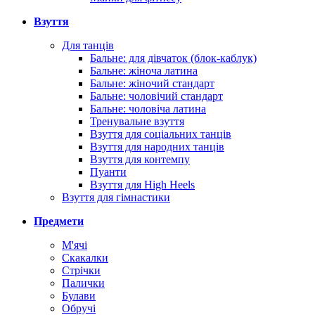
Взуття
Для танців
Бальне: для дівчаток (блок-каблук)
Бальне: жіноча латина
Бальне: жіночий стандарт
Бальне: чоловічий стандарт
Бальне: чоловіча латина
Тренувальне взуття
Взуття для соціальних танців
Взуття для народних танців
Взуття для контемпу
Пуанти
Взуття для High Heels
Взуття для гімнастики
Предмети
М'ячі
Скакалки
Стрічки
Палички
Булави
Обручі