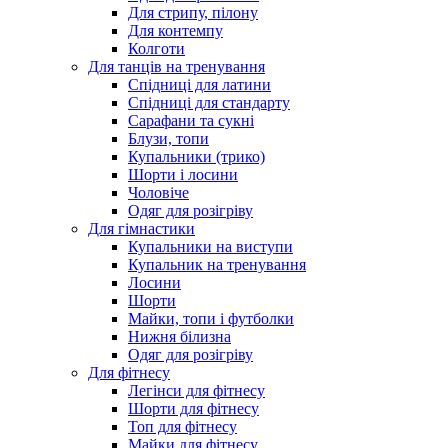
Для стрипу, пілону
Для контемпу
Колготи
Для танців на тренування
Спідниці для латини
Спідниці для стандарту
Сарафани та сукні
Блузи, топи
Купальники (трико)
Шорти і лосини
Чоловіче
Одяг для розігріву
Для гімнастики
Купальники на виступи
Купальник на тренування
Лосини
Шорти
Майки, топи і футболки
Нижня білизна
Одяг для розігріву
Для фітнесу
Легінси для фітнесу
Шорти для фітнесу
Топ для фітнесу
Майки для фітнесу