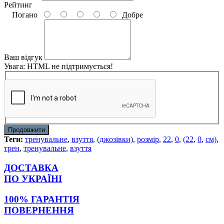
Рейтинг
Погано
Добре
Ваш відгук
Увага:
HTML не підтримується!
Продовжити
Теги:
тренувальне
,
взуття
,
(джозівки)
,
розмір
,
22
,
0
,
(22
,
0
,
см)
,
трен
,
тренувальне
,
взуття
ДОСТАВКА
ПО УКРАЇНІ
100% ГАРАНТІЯ
ПОВЕРНЕННЯ