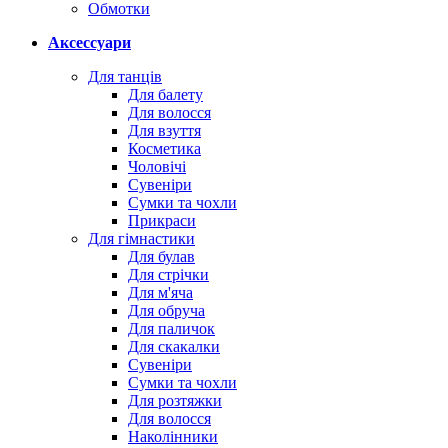
Обмотки
Аксессуари
Для танців
Для балету
Для волосся
Для взуття
Косметика
Чоловічі
Сувеніри
Сумки та чохли
Прикраси
Для гімнастики
Для булав
Для стрічки
Для м'яча
Для обруча
Для паличок
Для скакалки
Сувеніри
Сумки та чохли
Для розтяжки
Для волосся
Наколінники