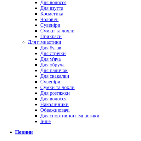
Для волосся
Для взуття
Косметика
Чоловічі
Сувеніри
Сумки та чохли
Прикраси
Для гімнастики
Для булав
Для стрічки
Для м'яча
Для обруча
Для паличок
Для скакалки
Сувеніри
Сумки та чохли
Для розтяжки
Для волосся
Наколінники
Обважнювачі
Для спортивної гімнастики
Інше
Новини