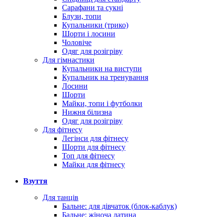
Сарафани та сукні
Блузи, топи
Купальники (трико)
Шорти і лосини
Чоловіче
Одяг для розігріву
Для гімнастики
Купальники на виступи
Купальник на тренування
Лосини
Шорти
Майки, топи і футболки
Нижня білизна
Одяг для розігріву
Для фітнесу
Легінси для фітнесу
Шорти для фітнесу
Топ для фітнесу
Майки для фітнесу
Взуття
Для танців
Бальне: для дівчаток (блок-каблук)
Бальне: жіноча латина