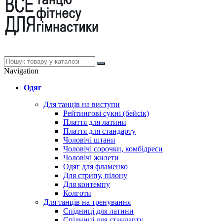
Navigation
Одяг
Для танців на виступи
Рейтингові сукні (бейсік)
Плаття для латини
Плаття для стандарту
Чоловічі штани
Чоловічі сорочки, комбідреси
Чоловічі жилети
Одяг для фламенко
Для стрипу, пілону
Для контемпу
Колготи
Для танців на тренування
Спідниці для латини
Спідниці для стандарту