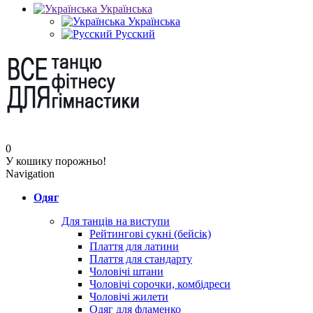
Українська
Українська
Русский
0
У кошику порожньо!
Navigation
Одяг
Для танців на виступи
Рейтингові сукні (бейсік)
Плаття для латини
Плаття для стандарту
Чоловічі штани
Чоловічі сорочки, комбідреси
Чоловічі жилети
Одяг для фламенко