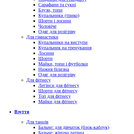
Сарафани та сукні
Блузи, топи
Купальники (трико)
Шорти і лосини
Чоловіче
Одяг для розігріву
Для гімнастики
Купальники на виступи
Купальник на тренування
Лосини
Шорти
Майки, топи і футболки
Нижня білизна
Одяг для розігріву
Для фітнесу
Легінси для фітнесу
Шорти для фітнесу
Топ для фітнесу
Майки для фітнесу
Взуття
Для танців
Бальне: для дівчаток (блок-каблук)
Бальне: жіноча латина