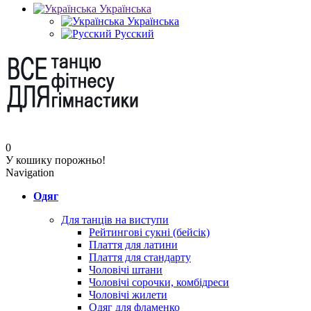
Українська
Українська
Русский
0
У кошику порожньо!
Navigation
Одяг
Для танців на виступи
Рейтингові сукні (бейсік)
Плаття для латини
Плаття для стандарту
Чоловічі штани
Чоловічі сорочки, комбідреси
Чоловічі жилети
Одяг для фламенко