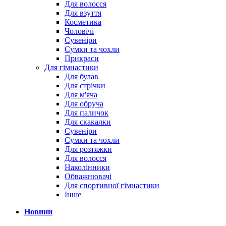
Для волосся
Для взуття
Косметика
Чоловічі
Сувеніри
Сумки та чохли
Прикраси
Для гімнастики
Для булав
Для стрічки
Для м'яча
Для обруча
Для паличок
Для скакалки
Сувеніри
Сумки та чохли
Для розтяжки
Для волосся
Наколінники
Обважнювачі
Для спортивної гімнастики
Інше
Новини