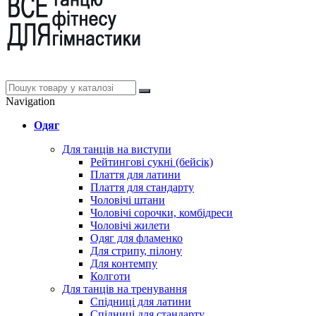
Navigation
Одяг
Для танців на виступи
Рейтингові сукні (бейсік)
Плаття для латини
Плаття для стандарту
Чоловічі штани
Чоловічі сорочки, комбідреси
Чоловічі жилети
Одяг для фламенко
Для стрипу, пілону
Для контемпу
Колготи
Для танців на тренування
Спідниці для латини
Спідниці для стандарту