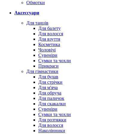
Обмотки
Аксессуари
Для танців
Для балету
Для волосся
Для взуття
Косметика
Чоловічі
Сувеніри
Сумки та чохли
Прикраси
Для гімнастики
Для булав
Для стрічки
Для м'яча
Для обруча
Для паличок
Для скакалки
Сувеніри
Сумки та чохли
Для розтяжки
Для волосся
Наколінники