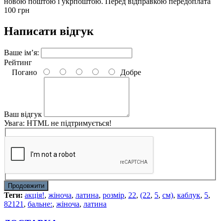
новою поштою і укрпоштою. Перед відправкою передоплата
100 грн
Написати відгук
Ваше ім’я:
Рейтинг
Погано
Добре
Ваш відгук
Увага:
HTML не підтримується!
Продовжити
Теги:
акція!
,
жіноча
,
латина
,
розмір
,
22
,
(22
,
5
,
см)
,
каблук
,
5
,
82121
,
бальне:
,
жіноча
,
латина