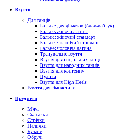
Взуття
Для танців
Бальне: для дівчаток (блок-каблук)
Бальне: жіноча латина
Бальне: жіночий стандарт
Бальне: чоловічий стандарт
Бальне: чоловіча латина
Тренувальне взуття
Взуття для соціальних танців
Взуття для народних танців
Взуття для контемпу
Пуанти
Взуття для High Heels
Взуття для гімнастики
Предмети
М'ячі
Скакалки
Стрічки
Палички
Булави
Обручі