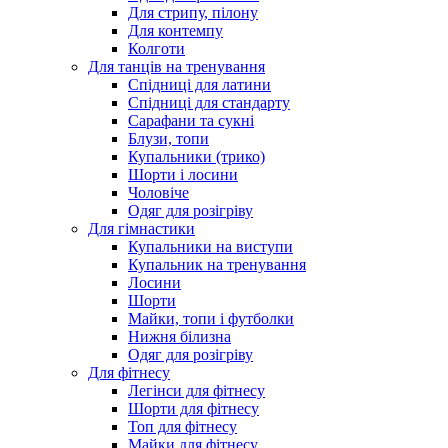
Для стрипу, пілону
Для контемпу
Колготи
Для танців на тренування
Спідниці для латини
Спідниці для стандарту
Сарафани та сукні
Блузи, топи
Купальники (трико)
Шорти і лосини
Чоловіче
Одяг для розігріву
Для гімнастики
Купальники на виступи
Купальник на тренування
Лосини
Шорти
Майки, топи і футболки
Нижня білизна
Одяг для розігріву
Для фітнесу
Легінси для фітнесу
Шорти для фітнесу
Топ для фітнесу
Майки для фітнесу