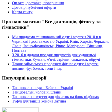
Оплата, доставка, повернення
Договір публічної оферти
Карта сайту
Про наш магазин "Все для танців, фітнесу та
гімнастики"
Ми продаємо танцювальний одяг і взуття з 2010 р в
Чернігові і доставкою по Україні: Київ, Харків, Черкаси,
Львів, Івано-Франківськ, Рівне, Маріуполь, Вінниця,
Полтава
З 2016 р додали продаж предметів для художньої
гімнастики: булави, м'ячі, стрічки, скакалки, обручі
Також займаємося продажем фітнес одягу і взуття:
лосини, футболки, топи і т.д.
Популярні категорії
Танцювальні сукні Бейсік в Україні
Танцювальні чоловічі штани
Танцювальне взуття для дівчаток на блок підборах
Туфлі для танців жіноча латина