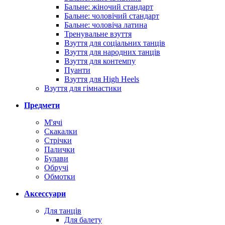
Бальне: жіночий стандарт
Бальне: чоловічий стандарт
Бальне: чоловіча латина
Тренувальне взуття
Взуття для соціальних танців
Взуття для народних танців
Взуття для контемпу
Пуанти
Взуття для High Heels
Взуття для гімнастики
Предмети
М'ячі
Скакалки
Стрічки
Палички
Булави
Обручі
Обмотки
Аксессуари
Для танців
Для балету