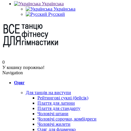
Українська
Українська
Русский
0
У кошику порожньо!
Navigation
Одяг
Для танців на виступи
Рейтингові сукні (бейсік)
Плаття для латини
Плаття для стандарту
Чоловічі штани
Чоловічі сорочки, комбідреси
Чоловічі жилети
Одяг для фламенко