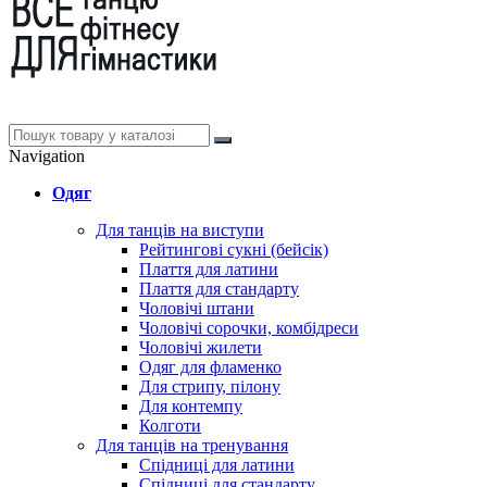
Navigation
Одяг
Для танців на виступи
Рейтингові сукні (бейсік)
Плаття для латини
Плаття для стандарту
Чоловічі штани
Чоловічі сорочки, комбідреси
Чоловічі жилети
Одяг для фламенко
Для стрипу, пілону
Для контемпу
Колготи
Для танців на тренування
Спідниці для латини
Спідниці для стандарту