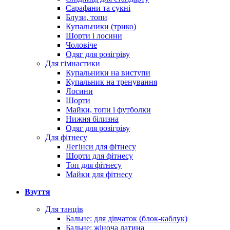
Сарафани та сукні
Блузи, топи
Купальники (трико)
Шорти і лосини
Чоловіче
Одяг для розігріву
Для гімнастики
Купальники на виступи
Купальник на тренування
Лосини
Шорти
Майки, топи і футболки
Нижня білизна
Одяг для розігріву
Для фітнесу
Легінси для фітнесу
Шорти для фітнесу
Топ для фітнесу
Майки для фітнесу
Взуття
Для танців
Бальне: для дівчаток (блок-каблук)
Бальне: жіноча латина