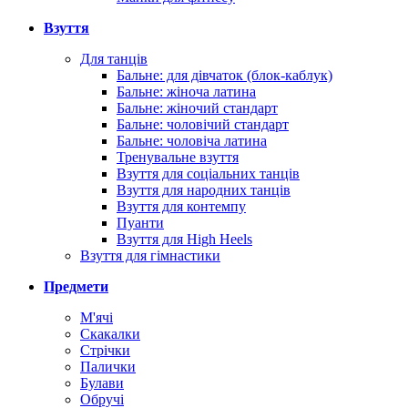
Взуття
Для танців
Бальне: для дівчаток (блок-каблук)
Бальне: жіноча латина
Бальне: жіночий стандарт
Бальне: чоловічий стандарт
Бальне: чоловіча латина
Тренувальне взуття
Взуття для соціальних танців
Взуття для народних танців
Взуття для контемпу
Пуанти
Взуття для High Heels
Взуття для гімнастики
Предмети
М'ячі
Скакалки
Стрічки
Палички
Булави
Обручі