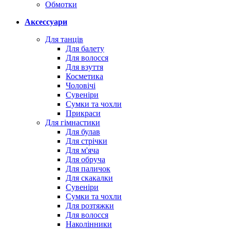
Обмотки
Аксессуари
Для танців
Для балету
Для волосся
Для взуття
Косметика
Чоловічі
Сувеніри
Сумки та чохли
Прикраси
Для гімнастики
Для булав
Для стрічки
Для м'яча
Для обруча
Для паличок
Для скакалки
Сувеніри
Сумки та чохли
Для розтяжки
Для волосся
Наколінники