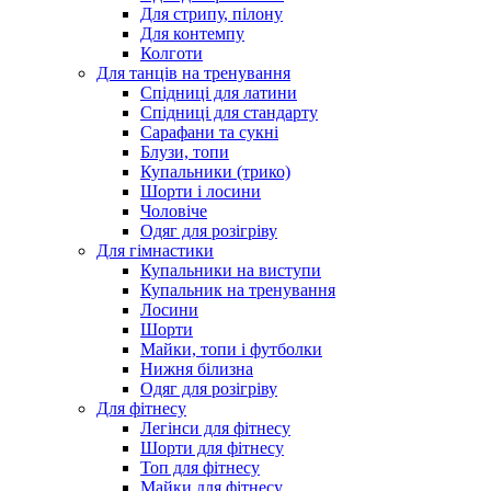
Для стрипу, пілону
Для контемпу
Колготи
Для танців на тренування
Спідниці для латини
Спідниці для стандарту
Сарафани та сукні
Блузи, топи
Купальники (трико)
Шорти і лосини
Чоловіче
Одяг для розігріву
Для гімнастики
Купальники на виступи
Купальник на тренування
Лосини
Шорти
Майки, топи і футболки
Нижня білизна
Одяг для розігріву
Для фітнесу
Легінси для фітнесу
Шорти для фітнесу
Топ для фітнесу
Майки для фітнесу